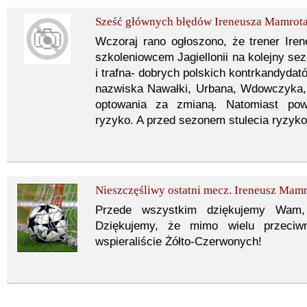
Sześć głównych błędów Ireneusza Mamrota
Wczoraj rano ogłoszono, że trener Ir
szkoleniowcem Jagiellonii na kolejny se
i trafna- dobrych polskich kontrkandydat
nazwiska Nawałki, Urbana, Wdowczyka, c
optowania za zmianą. Natomiast powo
ryzyko. A przed sezonem stulecia ryzyk
Nieszczęśliwy ostatni mecz. Ireneusz Mamr
Przede wszystkim dziękujemy Wam,
Dziękujemy, że mimo wielu przeciwn
wspieraliście Żółto-Czerwonych!