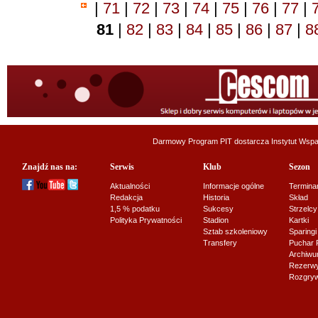
|
71
|
72
|
73
|
74
|
75
|
76
|
77
|
81
|
82
|
83
|
84
|
85
|
86
|
87
|
8
Darmowy Program PIT dostarcza
Instytut Wsp
Znajdź nas na:
Serwis
Klub
Sezon
Aktualności
Informacje ogólne
Termina
Redakcja
Historia
Skład
1,5 % podatku
Sukcesy
Strzelcy
Polityka Prywatności
Stadion
Kartki
Sztab szkoleniowy
Sparingi
Transfery
Puchar 
Archiw
Rezerwy J
Rozgryw