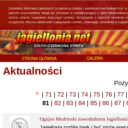
Używamy informacji zapisanych za pomocą cookies i podobnych technologii m.in. w
potrzeb użytkowników. Mogą też stosować je współpracujący z nami reklamodawcy, 
można zmienić ustawienia dotyczące cookies. Korzystanie z naszych serwisów i
urządzenia. Można zablokować zapisywanie cookies, zmieniając ustawienia przegląda
Aktualności
Pozy
|
71
|
72
|
73
|
74
|
75
|
76
|
77
|
81
|
82
|
83
|
84
|
85
|
86
|
87
|
Ognjen Mudrinski zawodnikiem Jagiellonii
Jagiellonia rozbiła bank i być może wresz