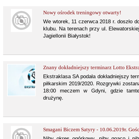
Nowy ośrodek treningowy otwarty!
We wtorek, 11 czerwca 2018 r. doszło do
klubu. Na terenach przy ul. Elewatorski
Jagiellonii Białystok!
Znany dokładniejszy terminarz Lotto Ekstr
Ekstraklasa SA podała dokładniejszy ter
piłkarskim 2019/2020. Rozgrywki zostan
18:00 meczem w Gdyni, gdzie tamte
drużynę.
Smagani Biczem Satyry - 10.06.2019r. Goś
Niby okres ogórkowy, niby goąco i nib