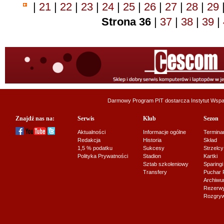
|
21
|
22
|
23
|
24
|
25
|
26
|
27
|
28
|
29
Strona 36
|
37
|
38
|
39
|
Darmowy Program PIT dostarcza
Instytut Wsp
Znajdź nas na:
Serwis
Klub
Sezon
Aktualności
Informacje ogólne
Termina
Redakcja
Historia
Skład
1,5 % podatku
Sukcesy
Strzelcy
Polityka Prywatności
Stadion
Kartki
Sztab szkoleniowy
Sparingi
Transfery
Puchar 
Archiw
Rezerwy J
Rozgryw