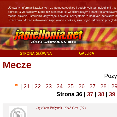
Używamy informacji zapisanych za pomocą cookies i podobnych technologii m.in. w
potrzeb użytkowników. Mogą też stosować je współpracujący z nami reklamodawcy, 
można zmienić ustawienia dotyczące cookies. Korzystanie z naszych serwisów i
urządzenia. Można zablokować zapisywanie cookies, zmieniając ustawienia przegląda
Mecze
Pozy
|
21
|
22
|
23
|
24
|
25
|
26
|
27
|
28
|
2
Strona 36
|
37
|
38
|
39
Jagiellonia Białystok - KAA Gent (2:2)