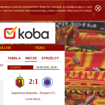
widualnych potrzeb użytkowników. Mogą też stosować je współpracujący z nami
ie z naszych serwisów internetowych bez zmiany ustawień dotyczących cookies
TABELA
MECZE
STRZELCY
60
06.08.2026, 18:00
OSTATNI
2:1
Jagiellonia Białystok - Rangers F.C.
czytaj więcej...