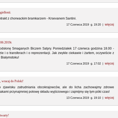
iellonii.
ntrakt z chorwackim bramkarzem - Krsevanem Santini.
więcej
17 Czerwca 2019 g. 19:20 |
.06.2019r.
odsłonę Smaganych Biczem Satyry. Poniedziałek 17 czerwca godzina 18.00 -
ie i o transferach i o reprezentacji. Jak zwykle ciekawie i żartem, oczywiście z
 Białymstoku!
więcej
17 Czerwca 2019 g. 17:02 |
wracaj do Polski!
 zjawisku zatrudniania obcokrajowców, ale do licha zachowajmy zdrowe
kami przynajmniej połowę składu wyjściowego i zajmijmy się tym póki czas!
więcej
13 Czerwca 2019 g. 19:10 |
twarty!