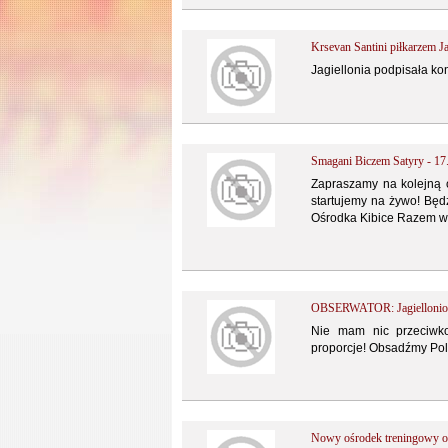
Krsevan Santini piłkarzem Jag
Jagiellonia podpisała ko
Smagani Biczem Satyry - 17
Zapraszamy na kolejną 
startujemy na żywo! Będz
Ośrodka Kibice Razem w
OBSERWATOR: Jagiellonio, 
Nie mam nic przeciwko
proporcje! Obsadźmy Pola
Nowy ośrodek treningowy o