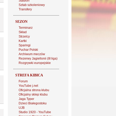
Stadion
Sztab szkoleniowy
Transfery
SEZON
Terminarz
Skład
Strzelcy
Kartki
Sparingi
Puchar Polski
Archiwum meczów
Rezerwy Jagiellonii (III liga)
Rozgrywki europejskie
STREFA KIBICA
Forum
YouTube j.net
Oficjalna strona klubu
Oficjalny sklep klubu
Jaga Typer
Dzieci Białegostoku
UJB
Studio 1920 - YouTube