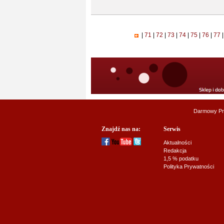
|
71
|
72
|
73
|
74
|
75
|
76
|
77
|
Darmowy Pr
Znajdź nas na:
Serwis
Aktualności
Redakcja
1,5 % podatku
Polityka Prywatności