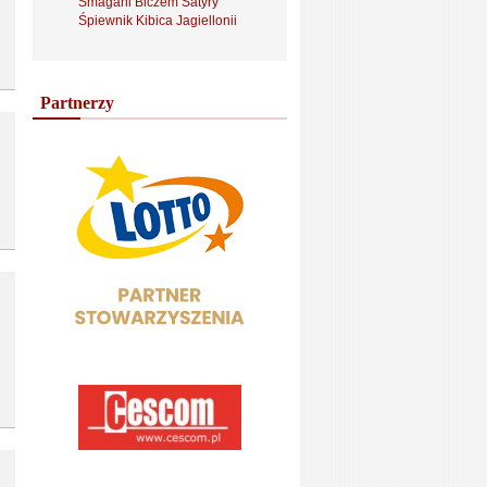
Smagani Biczem Satyry
Śpiewnik Kibica Jagiellonii
Partnerzy