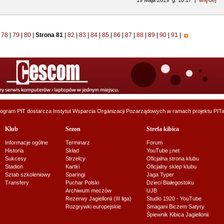
więcej
19 Maja 2019 g. 10:17 |
78
|
79
|
80
|
Strona 81
|
82
|
83
|
84
|
85
|
86
|
87
|
88
|
89
|
90
|
91
|
ogram PIT dostarcza
Instytut Wsparcia Organizacji Pozarządowych
w ramach projektu
PITa
Klub
Sezon
Strefa kibica
Informacje ogólne
Terminarz
Forum
Historia
Skład
YouTube j.net
Sukcesy
Strzelcy
Oficjalna strona klubu
Stadion
Kartki
Oficjalny sklep klubu
Sztab szkoleniowy
Sparingi
Jaga Typer
Transfery
Puchar Polski
Dzieci Białegostoku
Archiwum meczów
UJB
Rezerwy Jagiellonii (III liga)
Studio 1920 - YouTube
Rozgrywki europejskie
Smagani Biczem Satyry
Śpiewnik Kibica Jagiellonii