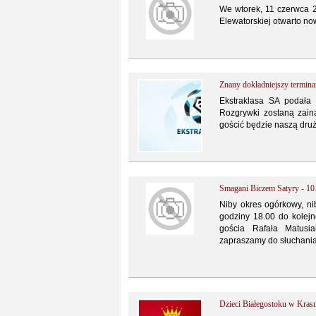
We wtorek, 11 czerwca 20
Elewatorskiej otwarto now
Znany dokładniejszy termina
Ekstraklasa SA podała 
Rozgrywki zostaną zain
gościć będzie naszą dru
Smagani Biczem Satyry - 10
Niby okres ogórkowy, ni
godziny 18.00 do kolej
gościa Rafała Matusia
zapraszamy do słuchania
Dzieci Białegostoku w Kra