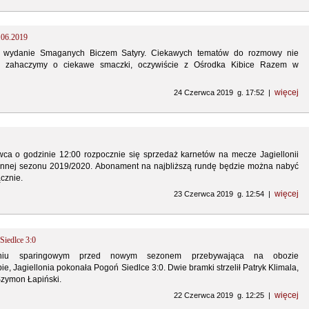
.06.2019
e wydanie Smaganych Biczem Satyry. Ciekawych tematów do rozmowy nie
o zahaczymy o ciekawe smaczki, oczywiście z Ośrodka Kibice Razem w
więcej
24 Czerwca 2019 g. 17:52 |
ca o godzinie 12:00 rozpocznie się sprzedaż karnetów na mecze Jagiellonii
iennej sezonu 2019/2020. Abonament na najbliższą rundę będzie można nabyć
ącznie.
więcej
23 Czerwca 2019 g. 12:54 |
 Siedlce 3:0
niu sparingowym przed nowym sezonem przebywająca na obozie
, Jagiellonia pokonała Pogoń Siedlce 3:0. Dwie bramki strzelił Patryk Klimala,
Szymon Łapiński.
więcej
22 Czerwca 2019 g. 12:25 |