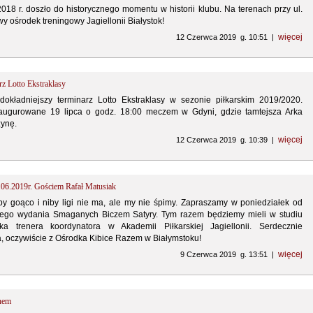
18 r. doszło do historycznego momentu w historii klubu. Na terenach przy ul.
y ośrodek treningowy Jagiellonii Białystok!
więcej
12 Czerwca 2019 g. 10:51 |
rz Lotto Ekstraklasy
dokładniejszy terminarz Lotto Ekstraklasy w sezonie piłkarskim 2019/2020.
augurowane 19 lipca o godz. 18:00 meczem w Gdyni, gdzie tamtejsza Arka
żynę.
więcej
12 Czerwca 2019 g. 10:39 |
.06.2019r. Gościem Rafał Matusiak
by goąco i niby ligi nie ma, ale my nie śpimy. Zapraszamy w poniedziałek od
nego wydania Smaganych Biczem Satyry. Tym razem będziemy mieli w studiu
ka trenera koordynatora w Akademii Piłkarskiej Jagiellonii. Serdecznie
, oczywiście z Ośrodka Kibice Razem w Białymstoku!
więcej
9 Czerwca 2019 g. 13:51 |
snem