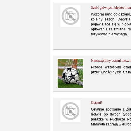
Sześć głównych błędów Ire
Wczoraj rano ogłoszono,
kolejny sezon. Decyzja
pojawiające się w plotk
optowania za zmianą. Na
ryzykować nie wypada.
Nieszczęśliwy ostatni mecz.
Przede wszystkim dzi
przeciwności byliście z 
Ostatni!
Ostatnie spotkanie z Żó
ledwie po dwóch tygod
porażkę w Pucharze Pol
Mamrota zagrają w europ