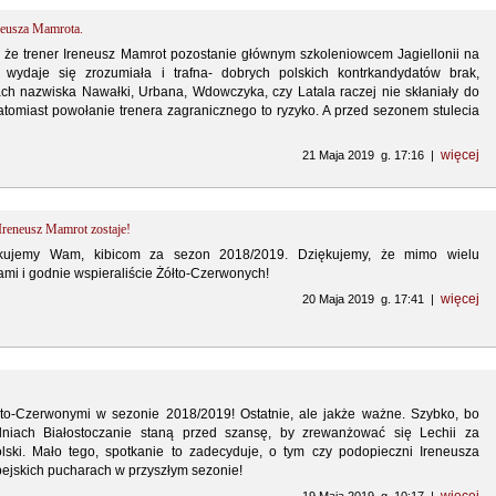
neusza Mamrota.
 że trener Ireneusz Mamrot pozostanie głównym szkoleniowcem Jagiellonii na
 wydaje się zrozumiała i trafna- dobrych polskich kontrkandydatów brak,
ach nazwiska Nawałki, Urbana, Wdowczyka, czy Latala raczej nie skłaniały do
tomiast powołanie trenera zagranicznego to ryzyko. A przed sezonem stulecia
więcej
21 Maja 2019 g. 17:16 |
 Ireneusz Mamrot zostaje!
ękujemy Wam, kibicom za sezon 2018/2019. Dziękujemy, że mimo wielu
nami i godnie wspieraliście Żółto-Czerwonych!
więcej
20 Maja 2019 g. 17:41 |
łto-Czerwonymi w sezonie 2018/2019! Ostatnie, ale jakże ważne. Szybko, bo
niach Białostoczanie staną przed szansę, by zrewanżować się Lechii za
ski. Mało tego, spotkanie to zadecyduje, o tym czy podopieczni Ireneusza
ejskich pucharach w przyszłym sezonie!