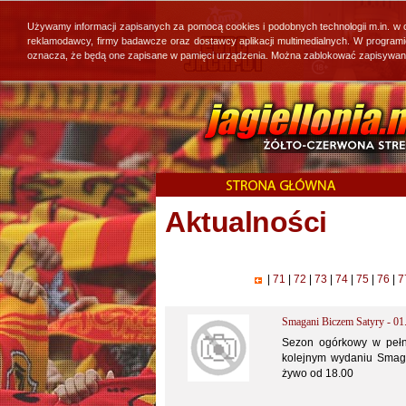
Używamy informacji zapisanych za pomocą cookies i podobnych technologii m.in. w
reklamodawcy, firmy badawcze oraz dostawcy aplikacji multimedialnych. W program
oznacza, że będą one zapisane w pamięci urządzenia. Można zablokować zapisywanie 
Aktualności
|
71
|
72
|
73
|
74
|
75
|
76
|
7
Smagani Biczem Satyry - 01
Sezon ogórkowy w pełn
kolejnym wydaniu Smaga
żywo od 18.00