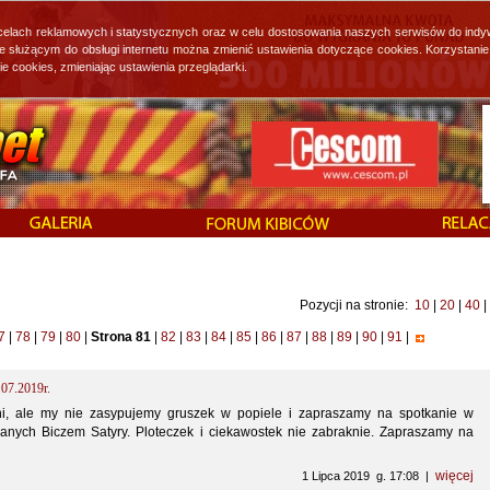
 celach reklamowych i statystycznych oraz w celu dostosowania naszych serwisów do indy
ie służącym do obsługi internetu można zmienić ustawienia dotyczące cookies. Korzystan
cookies, zmieniając ustawienia przeglądarki.
Pozycji na stronie:
10
|
20
|
40
|
7
|
78
|
79
|
80
|
Strona 81
|
82
|
83
|
84
|
85
|
86
|
87
|
88
|
89
|
90
|
91
|
.07.2019r.
i, ale my nie zasypujemy gruszek w popiele i zapraszamy na spotkanie w
nych Biczem Satyry. Ploteczek i ciekawostek nie zabraknie. Zapraszamy na
więcej
1 Lipca 2019 g. 17:08 |