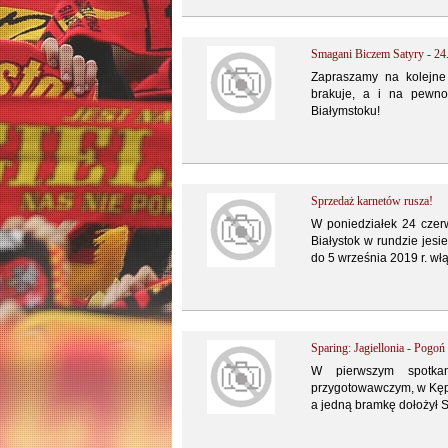
Smagani Biczem Satyry - 24
Zapraszamy na kolejn
brakuje, a i na pewn
Białymstoku!
Sprzedaż karnetów rusza!
W poniedziałek 24 czerw
Białystok w rundzie jes
do 5 września 2019 r. wł
Sparing: Jagiellonia - Pogoń
W pierwszym spotka
przygotowawczym, w Kępie
a jedną bramkę dołożył 