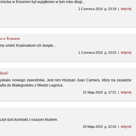
iecka w Krasnem był wyjątkowo w tym roku długi...
więcej
2 Czerwca 2019 g. 23:18 |
ka w Krasnem
my umilić Kraśniakom ich święto...
więcej
1 Czerwca 2019 g. 23:03 |
lonii!
ozyskała nowego zawodnika. Jest nim Hiszpan Juan Camara, który na zasadzie
rafia do Białegostoku z Miedzi Legnica.
więcej
31 Maja 2019 g. 17:51 |
żył dziś kontrakt z naszym klubem.
więcej
29 Maja 2019 g. 22:04 |