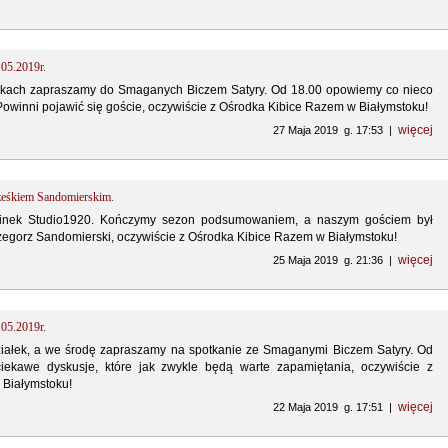
.05.2019r.
kach zapraszamy do Smaganych Biczem Satyry. Od 18.00 opowiemy co nieco
 Powinni pojawić się goście, oczywiście z Ośrodka Kibice Razem w Białymstoku!
więcej
27 Maja 2019 g. 17:53 |
eśkiem Sandomierskim.
inek Studio1920. Kończymy sezon podsumowaniem, a naszym gościem był
rzegorz Sandomierski, oczywiście z Ośrodka Kibice Razem w Białymstoku!
więcej
25 Maja 2019 g. 21:36 |
.05.2019r.
iałek, a we środę zapraszamy na spotkanie ze Smaganymi Biczem Satyry. Od
ekawe dyskusje, które jak zwykle będą warte zapamiętania, oczywiście z
 Białymstoku!
więcej
22 Maja 2019 g. 17:51 |