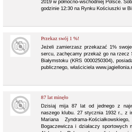
2019 w północno-wschodniej Polsce. Sobo
godzinie 12:30 na Rynku Kościuszki w B
Przekaz swój 1 %!
Jeżeli zamierzasz przekazać 1% swoje
sercu, zachęcamy przekaż go na rzecz 
Białymstoku (KRS 0000250304), posiada
publicznego, właściciela www.jagiellonia.
87 lat minęło
Dzisiaj mija 87 lat od jednego z naj
naszego klubu. 27 stycznia 1932 r., z i
Mariana Zyndrama-Kościałkowskie
Bogaczewicza i działaczy sportowych m