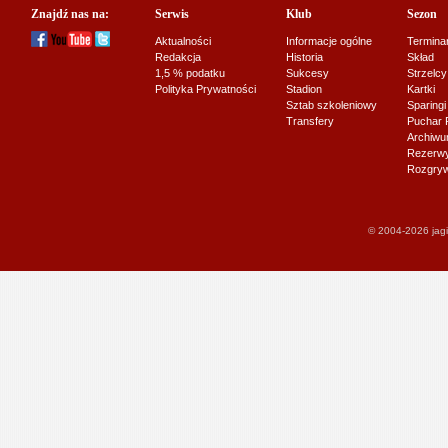
Znajdź nas na:
Serwis
Klub
Sezon
Aktualności
Informacje ogólne
Termina
Redakcja
Historia
Skład
1,5 % podatku
Sukcesy
Strzelcy
Polityka Prywatności
Stadion
Kartki
Sztab szkoleniowy
Sparingi
Transfery
Puchar 
Archiw
Rezerwy J
Rozgryw
© 2004-2026 jagi