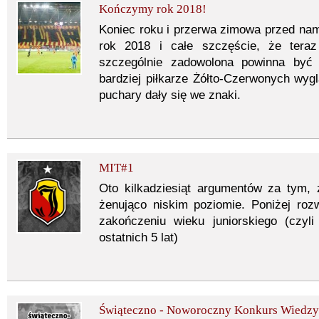
Kończymy rok 2018!
Koniec roku i przerwa zimowa przed nami
rok 2018 i całe szczęście, że tera
szczególnie zadowolona powinna być 
bardziej piłkarze Żółto-Czerwonych wyg
puchary dały się we znaki.
MIT#1
Oto kilkadziesiąt argumentów za tym, ż
żenująco niskim poziomie. Poniżej roz
zakończeniu wieku juniorskiego (czyl
ostatnich 5 lat)
Świąteczno - Noworoczny Konkurs Wiedzy 