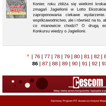
Koniec roku zbliża się wielkimi krok
zmagań Jagiellonii w Lotto Ekstrak
zaproponowania ciekawe wydarzenie.
współzawodnictwo, ale i również na to, 
co mianowicie chodzi? O drugą ed
Konkursu wiedzy o Jagiellonii.
|
76
|
77
|
78
|
79
|
80
|
81
|
82
|
86
|
87
|
88
|
89
|
90
|
91
|
92
|
9
Darmowy Program PIT dostarcza
Instytut Wsp