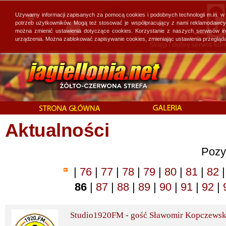
Używamy informacji zapisanych za pomocą cookies i podobnych technologii m.in. w
potrzeb użytkowników. Mogą też stosować je współpracujący z nami reklamodawcy, 
można zmienić ustawienia dotyczące cookies. Korzystanie z naszych serwisów i
urządzenia. Można zablokować zapisywanie cookies, zmieniając ustawienia przegląda
Aktualności
Pozy
|
76
|
77
|
78
|
79
|
80
|
81
|
82
|
86
|
87
|
88
|
89
|
90
|
91
|
92
|
Studio1920FM - gość Sławomir Kopczewsk