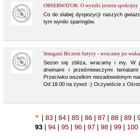
OBSERWATOR: O wyniki jestem spokojny
Co do słabej dyspozycji naszych gwiaz
tym wyniki sparingów.
Smagani Biczem Satyry - wracamy po waka
Sezon się zbliża, wracamy i my. W 
drwinami i prześmiewczymi tematami
Przeciwko wszelkim niezadowolonym nad
Od 18.00 na żywo! :) Oczywiście z Ośr
|
83
|
84
|
85
|
86
|
87
|
88
|
89
|
93
|
94
|
95
|
96
|
97
|
98
|
99
|
100