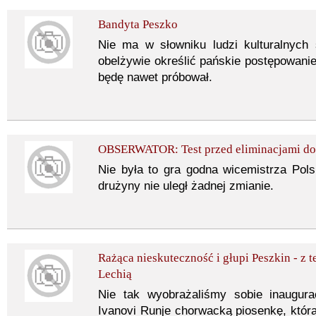
Bandyta Peszko
Nie ma w słowniku ludzi kulturalnych 
obelżywie określić pańskie postępowanie
będę nawet próbował.
OBSERWATOR: Test przed eliminacjami do L
Nie była to gra godna wicemistrza Pol
drużyny nie uległ żadnej zmianie.
Rażąca nieskuteczność i głupi Peszkin - z 
Lechią
Nie tak wyobrażaliśmy sobie inaugur
Ivanovi Runje chorwacką piosenkę, która 