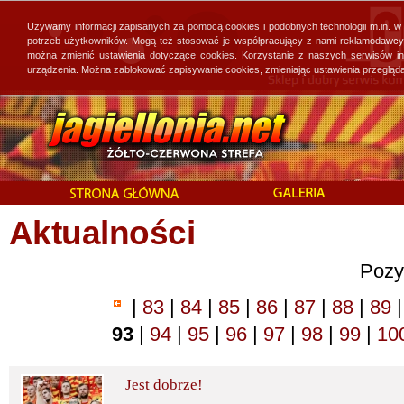
Używamy informacji zapisanych za pomocą cookies i podobnych technologii m.in. w
potrzeb użytkowników. Mogą też stosować je współpracujący z nami reklamodawcy, 
można zmienić ustawienia dotyczące cookies. Korzystanie z naszych serwisów i
urządzenia. Można zablokować zapisywanie cookies, zmieniając ustawienia przegląda
Aktualności
Pozy
|
83
|
84
|
85
|
86
|
87
|
88
|
89
|
93
|
94
|
95
|
96
|
97
|
98
|
99
|
10
Jest dobrze!