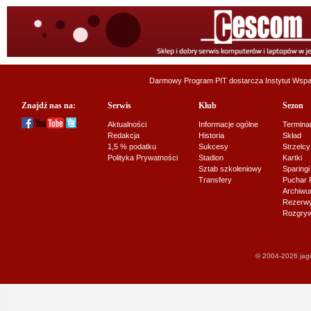
Darmowy Program PIT dostarcza
Instytut Wsp
Znajdź nas na:
Serwis
Klub
Sezon
Aktualności
Informacje ogólne
Termina
Redakcja
Historia
Skład
1,5 % podatku
Sukcesy
Strzelcy
Polityka Prywatności
Stadion
Kartki
Sztab szkoleniowy
Sparingi
Transfery
Puchar 
Archiw
Rezerwy J
Rozgryw
© 2004-2026 jagi