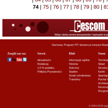
74
|
75
|
76
|
77
|
78
|
79
|
80
|
8
Darmowy Program PIT dostarcza
Instytut Wsp
Znajdź nas na:
Serwis
Klub
Sezon
Aktualności
Informacje ogólne
Termina
Redakcja
Historia
Skład
1,5 % podatku
Sukcesy
Strzelcy
Polityka Prywatności
Stadion
Kartki
Sztab szkoleniowy
Sparingi
Transfery
Puchar 
Archiw
Rezerwy J
Rozgryw
© 2004-2026 jagi