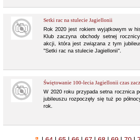
Setki rac na stulecie Jagiellonii
Rok 2020 jest rokiem wyjątkowym w histo
Klub zaczyna obchody setnej rocznic
akcji, która jest związana z tym jubi
''Setki rac na stulecie Jagiellonii''.
Świętowanie 100-lecia Jagiellonii czas zac
W 2020 roku przypada setna rocznica 
jubileuszu rozpoczęły się tuż po północ
rok.
|
64
|
65
|
66
|
67
|
68
|
69
|
70
|