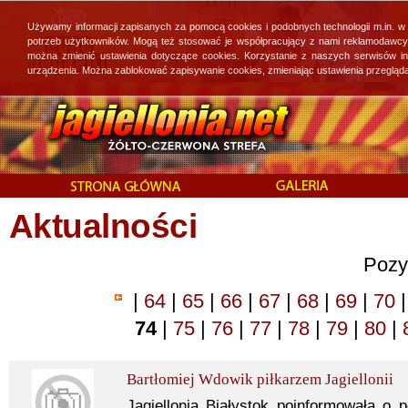
Używamy informacji zapisanych za pomocą cookies i podobnych technologii m.in. w
potrzeb użytkowników. Mogą też stosować je współpracujący z nami reklamodawcy, 
można zmienić ustawienia dotyczące cookies. Korzystanie z naszych serwisów i
urządzenia. Można zablokować zapisywanie cookies, zmieniając ustawienia przegląda
Aktualności
Pozy
|
64
|
65
|
66
|
67
|
68
|
69
|
70
|
74
|
75
|
76
|
77
|
78
|
79
|
80
|
Bartłomiej Wdowik piłkarzem Jagiellonii
Jagiellonia Białystok poinformowała o