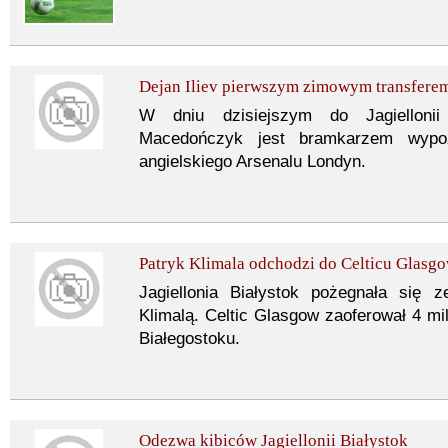
Dejan Iliev pierwszym zimowym transfere
W dniu dzisiejszym do Jagiellonii 
Macedończyk jest bramkarzem wyp
angielskiego Arsenalu Londyn.
Patryk Klimala odchodzi do Celticu Glasg
Jagiellonia Białystok pożegnała się
Klimalą. Celtic Glasgow zaoferował 4 mil
Białegostoku.
Odezwa kibiców Jagiellonii Białystok