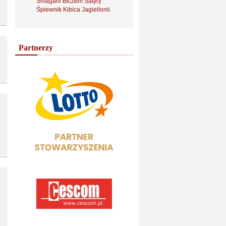
Smagani Biczem Satyry
Śpiewnik Kibica Jagiellonii
Partnerzy