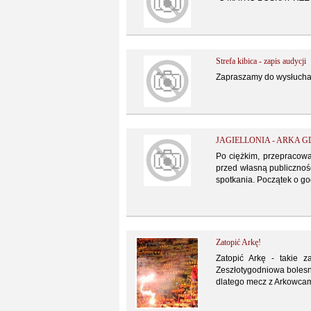
Strefa kibica - zapis audycji
Zapraszamy do wysłuchan
JAGIELLONIA - ARKA G
Po ciężkim, przepracowa
przed własną publicznośc
spotkania. Początek o go
Zatopić Arkę!
Zatopić Arkę - takie z
Zeszłotygodniowa bolesn
dlatego mecz z Arkowcam