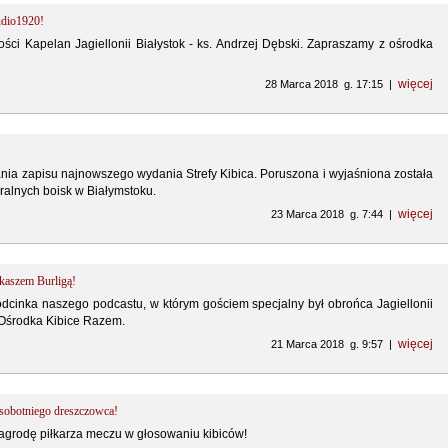
udio1920!
ści Kapelan Jagiellonii Białystok - ks. Andrzej Dębski. Zapraszamy z ośrodka
więcej
28 Marca 2018 g. 17:15 |
ia zapisu najnowszego wydania Strefy Kibica. Poruszona i wyjaśniona została
uralnych boisk w Białymstoku.
więcej
23 Marca 2018 g. 7:44 |
kaszem Burligą!
dcinka naszego podcastu, w którym gościem specjalny był obrońca Jagiellonii
 Ośrodka Kibice Razem.
więcej
21 Marca 2018 g. 9:57 |
 sobotniego dreszczowca!
nagrodę piłkarza meczu w głosowaniu kibiców!