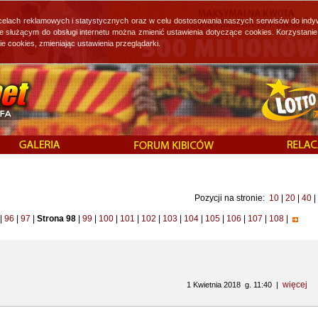
 celach reklamowych i statystycznych oraz w celu dostosowania naszych serwisów do indy
ie służącym do obsługi internetu można zmienić ustawienia dotyczące cookies. Korzystan
cookies, zmieniając ustawienia przeglądarki.
Pozycji na stronie:
10
|
20
|
40
|
|
96
|
97
|
Strona 98
|
99
|
100
|
101
|
102
|
103
|
104
|
105
|
106
|
107
|
108
|
więcej
1 Kwietnia 2018 g. 11:40 |