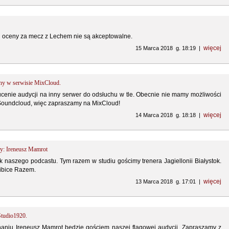
 oceny za mecz z Lechem nie są akceptowalne.
więcej
15 Marca 2018 g. 18:19 |
ny w serwisie MixCloud.
ucenie audycji na inny serwer do odsłuchu w tle. Obecnie nie mamy możliwości
Soundcloud, więc zapraszamy na MixCloud!
więcej
14 Marca 2018 g. 18:18 |
ny: Ireneusz Mamrot
 naszego podcastu. Tym razem w studiu gościmy trenera Jagiellonii Białystok.
ibice Razem.
więcej
13 Marca 2018 g. 17:01 |
Studio1920.
aniu Ireneusz Mamrot będzie gościem naszej flagowej audycji. Zapraszamy z