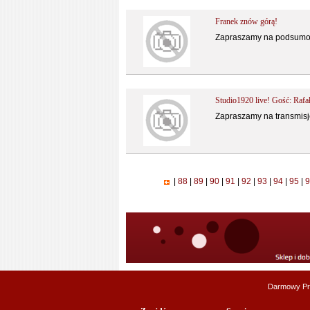
Franek znów górą!
Zapraszamy na podsumow
Studio1920 live! Gość: Rafa
Zapraszamy na transmisj
|
88
|
89
|
90
|
91
|
92
|
93
|
94
|
95
|
9
Darmowy Pr