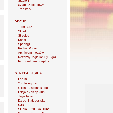
Stadion
Sztab szkoleniowy
Transfery
SEZON
Terminarz
Skład
Strzelcy
Kartki
Sparingi
Puchar Polski
Archiwum meczów
Rezerwy Jagiellonii (III liga)
Rozgrywki europejskie
STREFA KIBICA
Forum
YouTube j.net
Oficjalna strona klubu
Oficjalny sklep klubu
Jaga Typer
Dzieci Białegostoku
UJB
Studio 1920 - YouTube