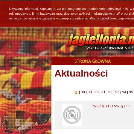
Używamy informacji zapisanych za pomocą cookies i podobnych technologii m.in. w
reklamodawcy, firmy badawcze oraz dostawcy aplikacji multimedialnych. W program
oznacza, że będą one zapisane w pamięci urządzenia. Można zablokować zapisywanie 
Aktualności
|
88
|
89
|
90
|
91
|
92
|
93
|
94
|
95
WESOŁYCH ŚWIĄT !!!
...