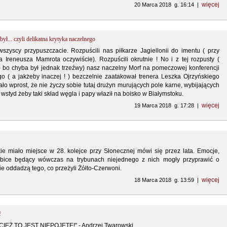
więcej
20 Marca 2018 g. 16:14 |
ył... czyli delikatna krytyka naczelnego
wszyscy przypuszczacie. Rozpuścili nas piłkarze Jagiellonii do imentu ( przy
 Ireneusza Mamrota oczywiście). Rozpuścili okrutnie ! No i z tej rozpusty (
- bo chyba był jednak trzeźwy) nasz naczelny Morf na pomeczowej konferencji
go ( a jakżeby inaczej ! ) bezczelnie zaatakował trenera Leszka Ojrzyńskiego
ało wprost, że nie życzy sobie tutaj drużyn murujących pole karne, wybijających
o wstyd żeby taki skład węgla i papy właził na boisko w Białymstoku.
więcej
19 Marca 2018 g. 17:28 |
kie miało miejsce w 28. kolejce przy Słonecznej mówi się przez lata. Emocje,
kibice będący wówczas na trybunach niejednego z nich mogły przyprawić o
ie oddadzą tego, co przeżyli Żółto-Czerwoni.
więcej
18 Marca 2018 g. 13:59 |
!
EŻ TO JEST NIEPOJĘTE!" - Andrzej Twarowski.