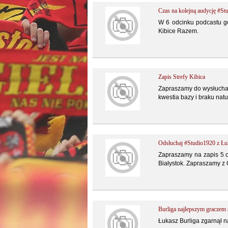
Czas na kolejną audycję #St
W 6 odcinku podcastu go
Kibice Razem.
Zapis Strefy Kibica
Zapraszamy do wysłuchan
kwestia bazy i braku nat
Odsłuchaj #Studio1920 z Łu
Zapraszamy na zapis 5 o
Białystok. Zapraszamy z
Burliga najlepszym graczem
Łukasz Burliga zgarnął 