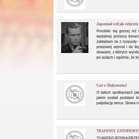
Zapomniał wół jak cielęciem b
Porobiło się gorzej niż 
wydatnej pomocy trenera
zakładam że z rozpusty 
prasowej wprost i do te
słowami, z których wynik
po autach i ogólnie, że t
Cud w Białymstoku!
O takich spotkaniach ja
jakim zostali poddani 
palpitację serca. Słowa n
TRAFIONY, ZATOPIONY
"O MATKO BOSKA PRZECI