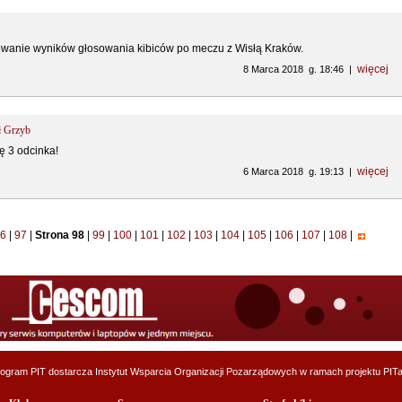
anie wyników głosowania kibiców po meczu z Wisłą Kraków.
więcej
8 Marca 2018 g. 18:46 |
ł Grzyb
ę 3 odcinka!
więcej
6 Marca 2018 g. 19:13 |
6
|
97
|
Strona 98
|
99
|
100
|
101
|
102
|
103
|
104
|
105
|
106
|
107
|
108
|
ogram PIT dostarcza
Instytut Wsparcia Organizacji Pozarządowych
w ramach projektu
PITa