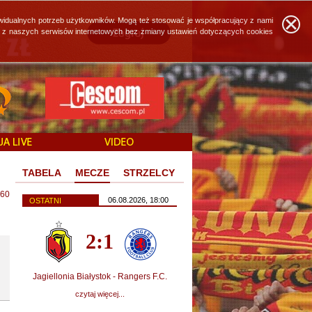
widualnych potrzeb użytkowników. Mogą też stosować je współpracujący z nami
ie z naszych serwisów internetowych bez zmiany ustawień dotyczących cookies
TABELA
MECZE
STRZELCY
60
06.08.2026, 18:00
OSTATNI
2:1
Jagiellonia Białystok - Rangers F.C.
czytaj więcej...