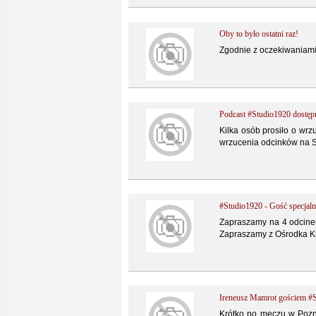
Oby to było ostatni raz!
Zgodnie z oczekiwaniami
Podcast #Studio1920 dostęp
Kilka osób prosiło o wrz
wrzucenia odcinków na 
#Studio1920 - Gość specjal
Zapraszamy na 4 odcinek
Zapraszamy z Ośrodka K
Ireneusz Mamrot gościem #
Krótko po meczu w Pozn