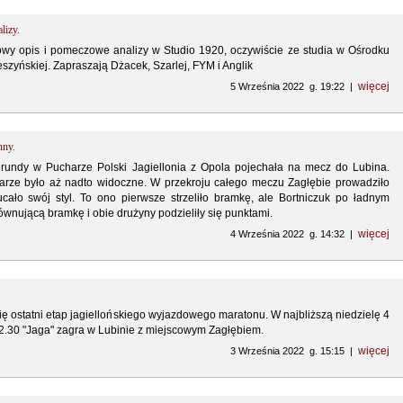
lizy.
y opis i pomeczowe analizy w Studio 1920, oczywiście ze studia w Ośrodku
eszyńskiej. Zapraszają Dżacek, Szarlej, FYM i Anglik
więcej
5 Września 2022 g. 19:22 |
nny.
 rundy w Pucharze Polski Jagiellonia z Opola pojechała na mecz do Lubina.
arze było aż nadto widoczne. W przekroju całego meczu Zagłębie prowadziło
cało swój styl. To ono pierwsze strzeliło bramkę, ale Bortniczuk po ładnym
równującą bramkę i obie drużyny podzieliły się punktami.
więcej
4 Września 2022 g. 14:32 |
się ostatni etap jagiellońskiego wyjazdowego maratonu. W najbliższą niedzielę 4
12.30 "Jaga" zagra w Lubinie z miejscowym Zagłębiem.
więcej
3 Września 2022 g. 15:15 |