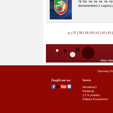
Oj Ne ne ne ne ne ne n
beniaminkiem z Legnicy p
|
37
|
38
|
39
|
40
|
41
|
42
|
43
|
Darmowy Pr
Znajdź nas na:
Serwis
Aktualności
Redakcja
1,5 % podatku
Polityka Prywatności