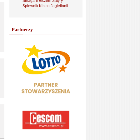
Smagani Biczem Satyry
Śpiewnik Kibica Jagiellonii
Partnerzy