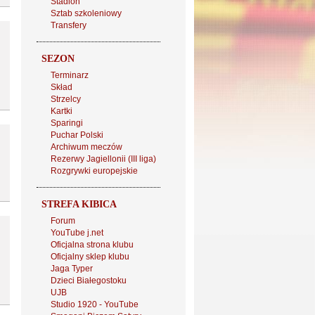
Stadion
Sztab szkoleniowy
Transfery
SEZON
Terminarz
Skład
Strzelcy
Kartki
Sparingi
Puchar Polski
Archiwum meczów
Rezerwy Jagiellonii (III liga)
Rozgrywki europejskie
STREFA KIBICA
Forum
YouTube j.net
Oficjalna strona klubu
Oficjalny sklep klubu
Jaga Typer
Dzieci Białegostoku
UJB
Studio 1920 - YouTube