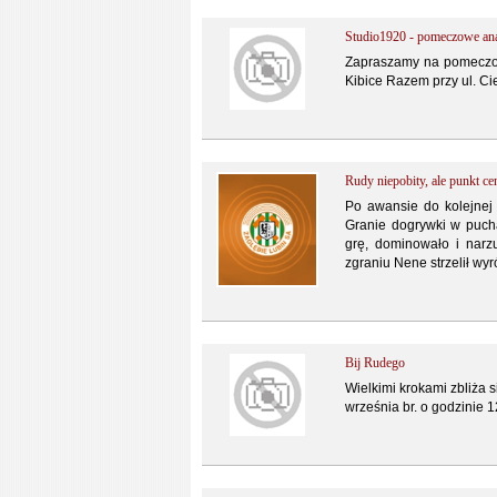
Studio1920 - pomeczowe ana
Zapraszamy na pomeczow
Kibice Razem przy ul. Ci
Rudy niepobity, ale punkt ce
Po awansie do kolejnej
Granie dogrywki w puch
grę, dominowało i narzu
zgraniu Nene strzelił wy
Bij Rudego
Wielkimi krokami zbliża 
września br. o godzinie 