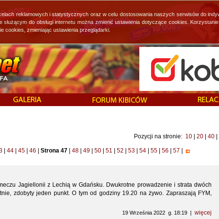
 celach reklamowych i statystycznych oraz w celu dostosowania naszych serwisów do indy
ie służącym do obsługi internetu można zmienić ustawienia dotyczące cookies. Korzystan
cookies, zmieniając ustawienia przeglądarki.
Pozycji na stronie:
10
|
20
|
40
|
3
|
44
|
45
|
46
|
Strona 47
|
48
|
49
|
50
|
51
|
52
|
53
|
54
|
55
|
56
|
57
|
eczu Jagiellonii z Lechią w Gdańsku. Dwukrotne prowadzenie i strata dwóch
nie, zdobyty jeden punkt. O tym od godziny 19.20 na żywo. Zapraszają FYM,
więcej
19 Września 2022 g. 18:19 |