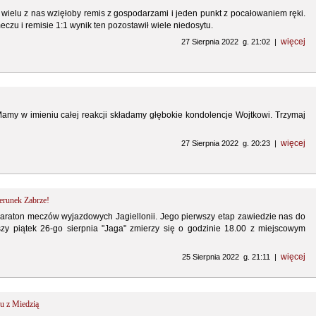
ielu z nas wzięłoby remis z gospodarzami i jeden punkt z pocałowaniem ręki.
zu i remisie 1:1 wynik ten pozostawił wiele niedosytu.
więcej
27 Sierpnia 2022 g. 21:02 |
amy w imieniu całej reakcji składamy głębokie kondolencje Wojtkowi. Trzymaj
więcej
27 Sierpnia 2022 g. 20:23 |
ierunek Zabrze!
raton meczów wyjazdowych Jagiellonii. Jego pierwszy etap zawiedzie nas do
szy piątek 26-go sierpnia "Jaga" zmierzy się o godzinie 18.00 z miejscowym
więcej
25 Sierpnia 2022 g. 21:11 |
u z Miedzią