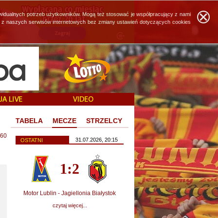
widualnych potrzeb użytkowników. Mogą też stosować je współpracujący z nami
ie z naszych serwisów internetowych bez zmiany ustawień dotyczących cookies
TABELA
MECZE
STRZELCY
60
31.07.2026, 20:15
OSTATNI
1:2
Motor Lublin - Jagiellonia Białystok
czytaj więcej...