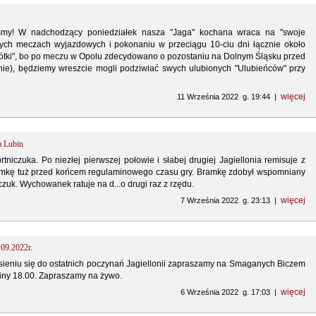
iśmy! W nadchodzący poniedziałek nasza "Jaga" kochana wraca na "swoje
nych meczach wyjazdowych i pokonaniu w przeciągu 10-ciu dni łącznie około
krótki", bo po meczu w Opolu zdecydowano o pozostaniu na Dolnym Śląsku przed
nie), będziemy wreszcie mogli podziwiać swych ulubionych "Ulubieńców" przy
więcej
11 Września 2022 g. 19:44 |
m Lubin
niczuka. Po niezłej pierwszej połowie i słabej drugiej Jagiellonia remisuje z
ramkę tuż przed końcem regulaminowego czasu gry. Bramkę zdobył wspomniany
czuk. Wychowanek ratuje na d...o drugi raz z rzędu.
więcej
7 Września 2022 g. 23:13 |
.09.2022r.
ieniu się do ostatnich poczynań Jagiellonii zapraszamy na Smaganych Biczem
ziny 18.00. Zapraszamy na żywo.
więcej
6 Września 2022 g. 17:03 |