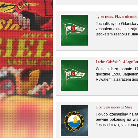
Tylko remis. Flavio obronił 
Jechaliśmy do Gdańska z 
zespołem aktualnie zajm
jest katem zespołu z Bi
Lechia Gdańsk 0 : 4 Jagiel
W najbliższą sobotę 1
godzinie 15:00 Jagiello
Rywalem, a zarazem gos
Oceny po meczu ze Stalą
j długo czekaliśmy na t
pewnie pokonuję na wła
Jesusa Imaza, strzelona