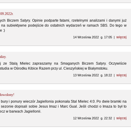
.09.2022r.
 Biczem Satyry. Opinie podparte fatami, rzetelnymi analizami i danymi już
my na subiektywne podejście do ostatnich wydarzeń w ramach SBS. Do tego w
e :)
więcej
14 Września 2022 g. 17:05 |
lizy.
j ze Stalą Mielec zapraszamy na Smaganych Biczem Satyry. Oczywiście
tudia w Ośrodku Kibice Razem przy ul. Cieszyńskiej w Białymstoku.
więcej
13 Września 2022 g. 18:22 |
adowolony!
 bury i ponury wieczór Jagiellonia pokonała Stal Mielec 4:0. Po dwie bramki na
ezonie dopisali sobie Jesus Imaz i Marc Gual. Jeśli chodzi o Imaza to był to
cz w barwach Jagiellonii.
więcej
12 Września 2022 g. 22:32 |