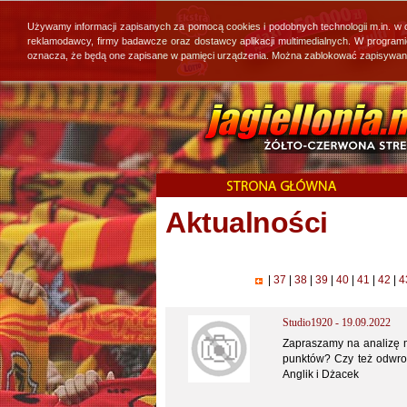
Używamy informacji zapisanych za pomocą cookies i podobnych technologii m.in. w
reklamodawcy, firmy badawcze oraz dostawcy aplikacji multimedialnych. W program
oznacza, że będą one zapisane w pamięci urządzenia. Można zablokować zapisywanie 
Aktualności
|
37
|
38
|
39
|
40
|
41
|
42
|
4
Studio1920 - 19.09.2022
Zapraszamy na analizę m
punktów? Czy też odwrot
Anglik i Dżacek