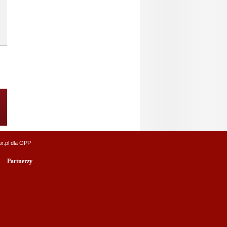
x.pl
dla OPP
Partnerzy