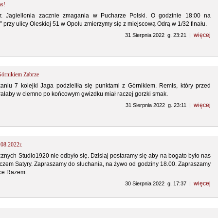
ns!
r. Jagiellonia zacznie zmagania w Pucharze Polski. O godzinie 18:00 na
” przy ulicy Oleskiej 51 w Opolu zmierzymy się z miejscową Odrą w 1/32 finału.
więcej
31 Sierpnia 2022 g. 23:21 |
Górnikiem Zabrze
niu 7 kolejki Jaga podzieliła się punktami z Górnikiem. Remis, który przed
ałaby w ciemno po końcowym gwizdku miał raczej gorzki smak.
więcej
31 Sierpnia 2022 g. 23:11 |
.08.2022r.
cznych Studio1920 nie odbyło się. Dzisiaj postaramy się aby na bogato było nas
zem Satyry. Zapraszamy do słuchania, na żywo od godziny 18.00. Zapraszamy
ice Razem.
więcej
30 Sierpnia 2022 g. 17:37 |