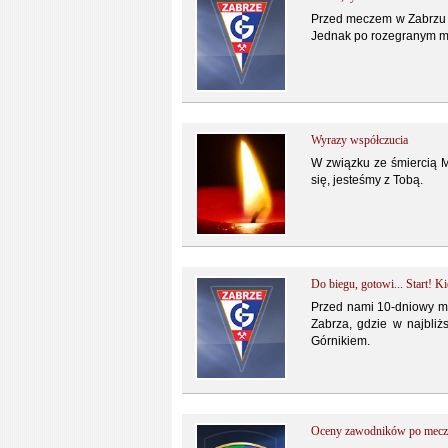
Przed meczem w Zabrzu w
Jednak po rozegranym mec
Wyrazy współczucia
W związku ze śmiercią M
się, jesteśmy z Tobą.
Do biegu, gotowi... Start! K
Przed nami 10-dniowy ma
Zabrza, gdzie w najbliż
Górnikiem.
Oceny zawodników po mecz