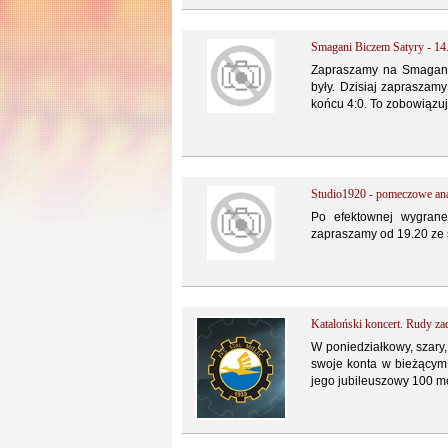
Smagani Biczem Satyry - 14
Zapraszamy na Smaganych
były. Dzisiaj zaprasza
końcu 4:0. To zobowiązuj
Studio1920 - pomeczowe ana
Po efektownej wygrane
zapraszamy od 19.20 ze s
Kataloński koncert. Rudy z
W poniedziałkowy, szary,
swoje konta w bieżącym s
jego jubileuszowy 100 me