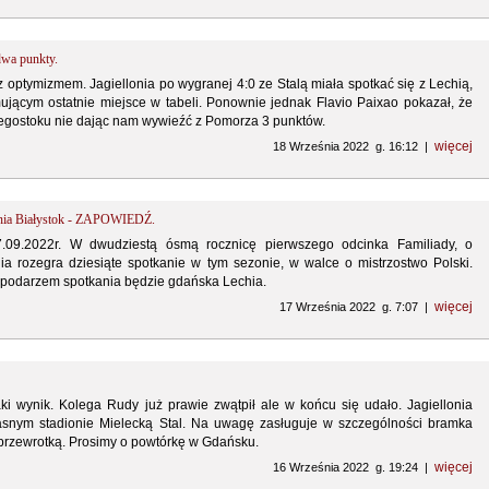
dwa punkty.
optymizmem. Jagiellonia po wygranej 4:0 ze Stalą miała spotkać się z Lechią,
ującym ostatnie miejsce w tabeli. Ponownie jednak Flavio Paixao pokazał, że
ałegostoku nie dając nam wywieźć z Pomorza 3 punktów.
więcej
18 Września 2022 g. 16:12 |
lonia Białystok - ZAPOWIEDŹ.
7.09.2022r. W dwudziestą ósmą rocznicę pierwszego odcinka Familiady, o
nia rozegra dziesiąte spotkanie w tym sezonie, w walce o mistrzostwo Polski.
podarzem spotkania będzie gdańska Lechia.
więcej
17 Września 2022 g. 7:07 |
aki wynik. Kolega Rudy już prawie zwątpił ale w końcu się udało. Jagiellonia
snym stadionie Mielecką Stal. Na uwagę zasługuje w szczególności bramka
 przewrotką. Prosimy o powtórkę w Gdańsku.
więcej
16 Września 2022 g. 19:24 |