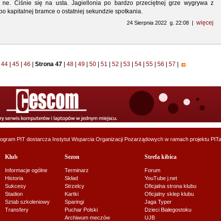
e. Ciśnie się na usta. Jagiellonia po bardzo przeciętnej grze wygrywa z
o kapitalnej bramce o ostatniej sekundzie spotkania.
więcej
24 Sierpnia 2022 g. 22:08 |
44
|
45
|
46
|
Strona 47
|
48
|
49
|
50
|
51
|
52
|
53
|
54
|
55
|
56
|
57
|
ogram PIT dostarcza
Instytut Wsparcia Organizacji Pozarządowych
w ramach projektu
PITa
Klub
Sezon
Strefa kibica
Informacje ogólne
Terminarz
Forum
Historia
Skład
YouTube j.net
Sukcesy
Strzelcy
Oficjalna strona klubu
Stadion
Kartki
Oficjalny sklep klubu
Sztab szkoleniowy
Sparingi
Jaga Typer
Transfery
Puchar Polski
Dzieci Białegostoku
Archiwum meczów
UJB