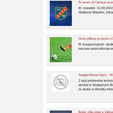
Po awans, do Opola po awa
W czwartek 01.09.2022
Stadionie Miejskim „Odra
Oceny piłkarzy po meczu z 
W inauguracyjnym spotka
meczem sporo kibiców br
Smagani Biczem Satyry - 30
Z racji problemów techni
słychać w Smaganych Bic
ze studia w Ośrodku Kib
Remis, tylko remis w Zabrzu