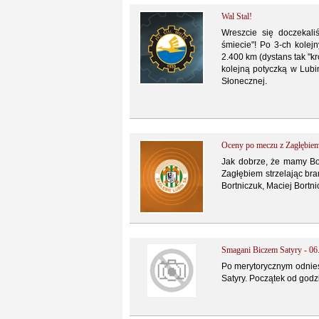
Wal Stal!
Wreszcie się doczekal
śmiecie"! Po 3-ch kolej
2.400 km (dystans tak "
kolejną potyczką w Lubi
Słonecznej.
Oceny po meczu z Zagłębie
Jak dobrze, że mamy Bort
Zagłębiem strzelając b
Bortniczuk, Maciej Bortni
Smagani Biczem Satyry - 06
Po merytorycznym odnies
Satyry. Początek od god