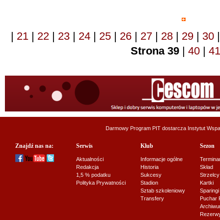
|
21
|
22
|
23
|
24
|
25
|
26
|
27
|
28
|
29
|
30
|
Strona 39
|
40
|
4
Darmowy Program PIT dostarcza
Instytut Wsp
Znajdź nas na:
Serwis
Klub
Sezon
Aktualności
Informacje ogólne
Termina
Redakcja
Historia
Skład
1,5 % podatku
Sukcesy
Strzelcy
Polityka Prywatności
Stadion
Kartki
Sztab szkoleniowy
Sparingi
Transfery
Puchar 
Archiw
Rezerwy J