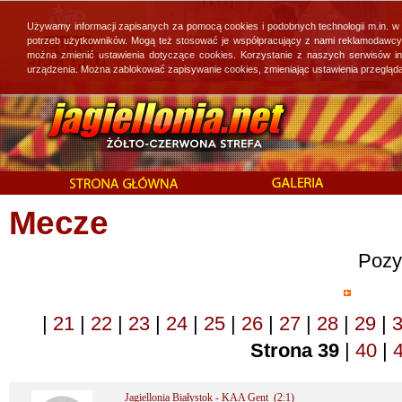
Używamy informacji zapisanych za pomocą cookies i podobnych technologii m.in. w
potrzeb użytkowników. Mogą też stosować je współpracujący z nami reklamodawcy, 
można zmienić ustawienia dotyczące cookies. Korzystanie z naszych serwisów i
urządzenia. Można zablokować zapisywanie cookies, zmieniając ustawienia przegląda
Mecze
Pozy
|
21
|
22
|
23
|
24
|
25
|
26
|
27
|
28
|
29
|
Strona 39
|
40
|
Jagiellonia Białystok - KAA Gent (2:1)