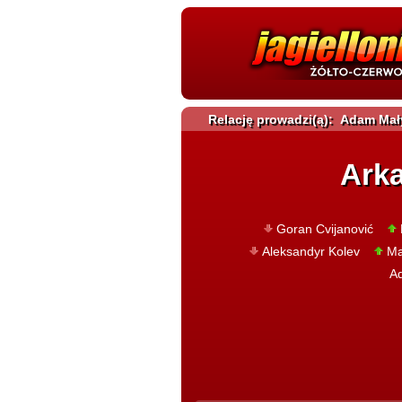
Relację prowadzi(ą): Adam Mał
Ark
Goran Cvijanović
Aleksandyr Kolev
Ma
A