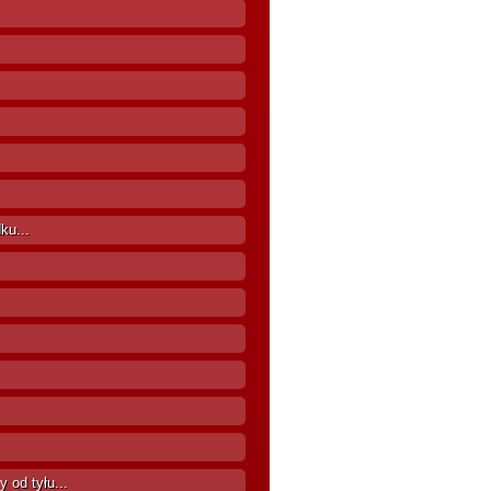
ku...
 od tyłu...