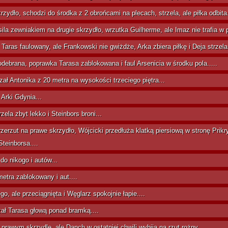
rzydło, schodzi do środka z 2 obrońcami na plecach, strzela, ale piłka odbita.
ila zewniakiem na drugie skrzydło, wrzutka Guilherme, ale Imaz nie trafia w pi
ras faulowany, ale Frankowski nie gwiżdże, Arka zbiera piłkę i Deja strzela
odebrana, poprawka Tarasa zablokowana i faul Arsenicia w środku pola.....
zał Antonika z 20 metra na wysokości trzeciego piętra...
 Arki Gdynia...
rzela zbyt lekko i Steinbors broni...
 na prawe skrzydło, Wójcicki przedłuża klatką piersiową w stronę Prikryl
teinborsa....
do nikogo i autów...
metra zablokowany i aut....
, ale przeciągnięta i Węglarz spokojnie łapie....
zał Tarasa głową ponad bramką....
prawym skrzydle, ale Danch w ostatniej chwili wybija na rzut rożny...