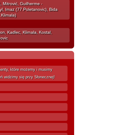
, Mitrović, Guilherme -
yl, Imaz (77.Poletanovic), Bida
.Klimala)
n, Kadlec, Klimala, Kostal,
ovic
menty, które możemy i musimy
eń widzimy się przy Słonecznej!