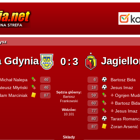
ysz
a Gdynia
Jagiello
0:3
Michał Nalepa
Bartosz Bida
46`
6`
teusz Młyński
Jesus Imaz
46`
18`
Sędzia główny:
dam Marciniak
Ognjen Mudr
87`
59`
Bartosz
Frankowski
Bartosz Bida
60`
Widzów:
Jesus Imaz
77`
10.101
Taras Romanc
80`
Zoran Arsenić
87`
Składy