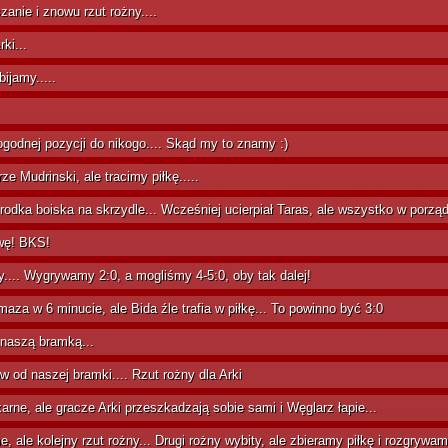
anie i znowu rzut rożny....
ki...
ijamy.....
godnej pozycji do nikogo.... Skąd my to znamy :)
e Mudrinski, ale tracimy piłkę.....
rodka boiska na skrzydle... Wcześniej ucierpiał Taras, ale wszystko w porząd
wę! BKS!
.... Wygrywamy 2:0, a mogliśmy 4-5:0, oby tak dalej!
maza w 6 minucie, ale Bida źle trafia w piłkę... To powinno być 3:0
naszą bramką...
w od naszej bramki.... Rzut rożny dla Arki
rne, ale gracze Arki przeszkadzają sobie sami i Węglarz łapie...
, ale kolejny rzut rożny... Drugi rożny wybity, ale zbieramy piłkę i rozgrywamy