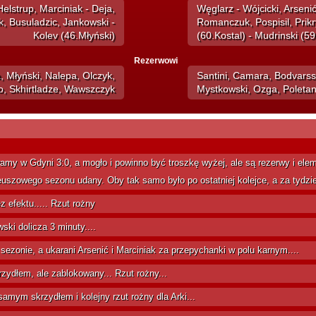
elstrup, Marciniak - Deja,
Węglarz - Wójcicki, Arsenić
k, Busuladzic, Jankowski -
Romanczuk, Pospisil, Prikr
Kolev (46.Młyński)
(60.Kostal) - Mudrinski (59
Rezerwowi
 Młyński, Nalepa, Olczyk,
Santini, Camara, Bodvarsso
, Skhirtladze, Wawszczyk
Mystkowski, Ozga, Poletan
y w Gdyni 3:0, a mogło i powinno być troszkę wyżej, ale są rezerwy i ele
leuszowego sezonu udany. Oby tak samo było po ostatniej kolejce, a za tydzi
z efektu..... Rzut rożny
ki dolicza 3 minuty....
 sezonie, a ukarani Arsenić i Marciniak za przepychanki w polu karnym....
zydłem, ale zablokowany... Rzut rożny...
samym skrzydłem i kolejny rzut rożny dla Arki...