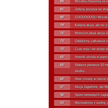
84`
Wrzutka Zbozienia ze szk
81`
Jedyny pozytyw tej drug
80`
GOOOOOOOL! Wrzutka Po
79`
Kolejna akcja, ale nic z
76`
Wreszcie jakaś akcja Jag
73`
Oddaliśmy całkowicie in
70`
Czas mija i nie dzieje si
65`
Antonik strzela w poprze
65`
Słabsze pierwsze 20 mi
skutku...
60`
Dwie zmiany w naszej d
57`
Akcja Jagiellonii, ale M
56`
Sporo nerwowych zagrań,
53`
Wychodzimy z kontrą, al