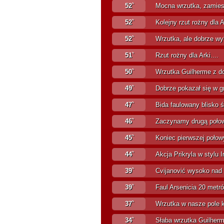
52`
Mocna wrzutka, zamiesz
52`
Kolejny rzut rożny dla Ar
52`
Wrzutka, ale dobrze wyb
51`
Rzut rożny dla Arki....
50`
Wrzutka Guilherme z do
49`
Dobrze pokazał się w grz
47`
Bida faulowany blisko ś
46`
Zaczynamy drugą poło
45`
Koniec pierwszej połowy
44`
Akcja Prikryla w stylu I
39`
Cvijanović wysoko nad 
39`
Faul Arsenicia 20 metró
37`
Wrzutka w nasze pole ka
34`
Słaba wrzutka Guilherme