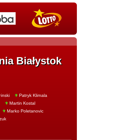
nia Białystok
inski
Patryk Klimala
Martin Kostal
Marko Poletanovic
zuk