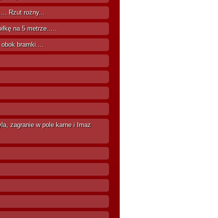
... Rzut rożny...
łkę na 5 metrze.....
 obok bramki....
a, zagranie w pole karne i Imaz