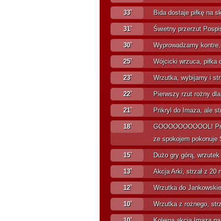
33`
Bida dostaje piłkę na sk
31`
Świetny przerzut Pospis
30`
Wyprowadzamy kontre, Ta
25`
Wójcicki wrzuca, piłka 
23`
Wrzutka, wybijamy i str
22`
Pierwszy rzut rożny dla
21`
Prikryl do Imaza, ale st
18`
GOOOOOOOOOOL! Przerzut
ze spokojem pokonuje S
15`
Dużo gry górą, wrzutek 
13`
Akcja Arki, strzał z 20 
12`
Wrzutka do Jankowskiego
10`
Wrzutka z rożnego, str
10`
Kolejna akcja Imaza na 