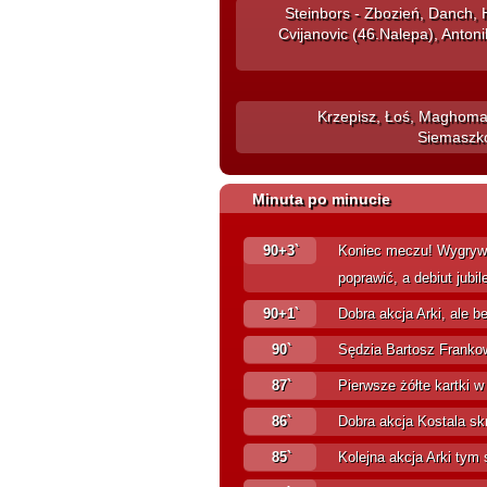
Steinbors - Zbozień, Danch, H
Cvijanovic (46.Nalepa), Antoni
Krzepisz, Łoś, Maghoma,
Siemaszko
Minuta po minucie
90+3`
Koniec meczu! Wygrywam
poprawić, a debiut jubi
90+1`
Dobra akcja Arki, ale be
90`
Sędzia Bartosz Frankows
87`
Pierwsze żółte kartki w
86`
Dobra akcja Kostala skr
85`
Kolejna akcja Arki tym 