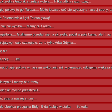
rzydła i Antonik strzela z woleja.... Piłka odbita i rzut rożny...
iej połowy to gol Tarasa.... Może jeszcze coś się wydarzy z naszej strony, a 
letanovicia i gol Tarasa głową!
 niej nie wynika.... Mamy rzut rożny...
iellonii.... Guilherme przedarł się na skrzydle, podał w pole karne, ale Imaz źl
icjatywę i całe szczęście, że to tylko Arka Gdynia...
ę nic....
czkę..... Uff!
nut drugiej połowy w naszym wykonaniu niż w pierwszej, oddajemy większą in
rużynie i mamy rzut rożny...
udrinski mocno przestrzelił..
 strat z naszej strony...
e obrońca przegania Bidę i Bida fauluje w ataku..... Szkoda...