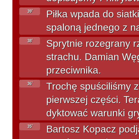
Piłka wpada do siatk
39`
spaloną jednego z na
Sprytnie rozegrany r
38`
strachu. Damian Węg
przeciwnika.
Trochę spuściliśmy 
36`
pierwszej części. Ter
dyktować warunki gr
Bartosz Kopacz podj
35`