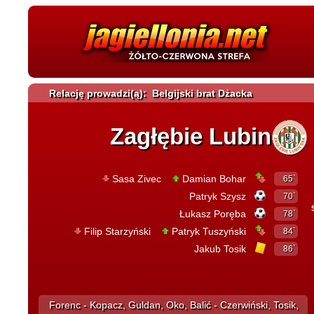
Relację prowadzi(ą): Belgijski brat Dżacka
Zagłębie Lubin
Sasa Zivec
Damian Bohar
65`
Patryk Szysz
70`
Łukasz Poręba
78`
Filip Starzyński
Patryk Tuszyński
84`
Jakub Tosik
86`
Forenc - Kopacz, Guldan, Oko, Balić - Czerwiński, Tosik,