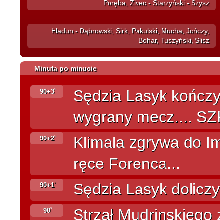
Poręba, Zivec - Starzyński - Szysz
Hładun - Dąbrowski, Sirk, Pakulski, Mucha, Jończy,
Bohar, Tuszyński, Slisz
Minuta po minucie
Sędzia Lasyk kończy
90+3`
wygrany mecz.... S
Klimala zgrywa do Im
90+2`
ręce Forenca...
Sędzia Lasyk doliczył
90+1`
Strzał Mudrinskiego 
90`