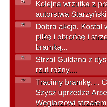
Kolejna wrzutka z p
78`
autorstwa Starzyński
Dobra akcja, Kostal 
75`
piłkę i obrońcę i str
bramką...
Strzał Guldana z dys
73`
rzut rożny....
Tracimy bramkę.... C
70`
Szysz uprzedza Arsen
Węglarzowi strzałem 