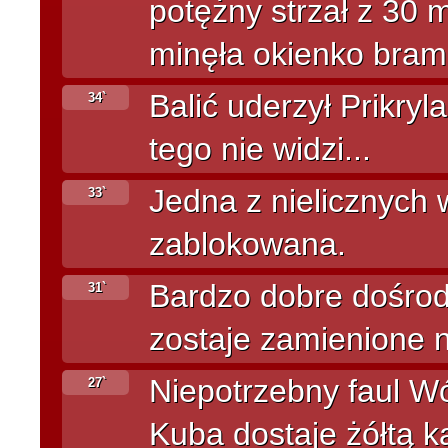
potężny strzał z 30 
minęła okienko bramki
Balić uderzył Prikryl
34`
tego nie widzi...
Jedna z nielicznych
33`
zablokowana.
Bardzo dobre dośrod
31`
zostaje zamienione 
Niepotrzebny faul Wój
27`
Kuba dostaje żółtą k