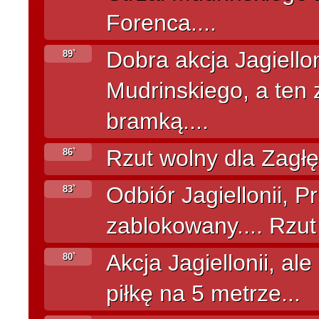
Forenca....
Dobra akcja Jagiello
89`
Mudrinskiego, a ten z
bramką....
Rzut wolny dla Zagłęb
86`
Odbiór Jagiellonii, P
83`
zablokowany.... Rzut
Akcja Jagiellonii, al
80`
piłkę na 5 metrze...