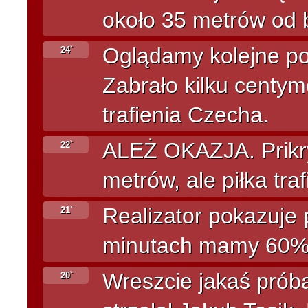
około 35 metrów od 
Oglądamy kolejne pow
24`
Zabrało kilku centy
trafienia Czecha.
ALEŻ OKAZJA. Prikry
22`
metrów, ale piłka tra
Realizator pokazuje 
21`
minutach mamy 60% p
Wreszcie jakaś prób
20`