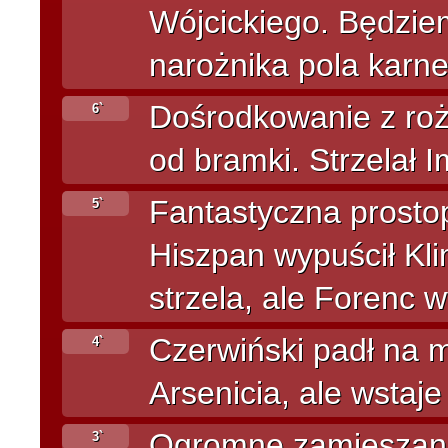
Wójcickiego. Będziem
narożnika pola karn
Dośrodkowanie z rożn
6`
od bramki. Strzelał I
Fantastyczna prosto
5`
Hiszpan wypuścił Kli
strzela, ale Forenc w
Czerwiński padł na m
4`
Arsenicia, ale wstaj
Ogromne zamieszani
3`