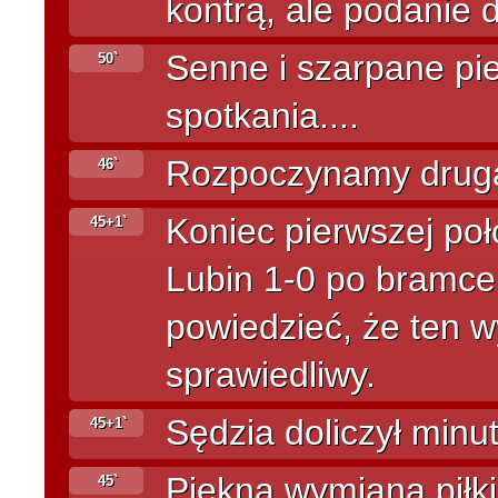
kontrą, ale podanie 
Senne i szarpane pie
50`
spotkania....
Rozpoczynamy drug
46`
Koniec pierwszej po
45+1`
Lubin 1-0 po bramce 
powiedzieć, że ten wy
sprawiedliwy.
Sędzia doliczył minut
45+1`
Piękna wymiana piłki
45`