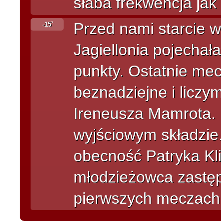
słaba frekwencja jak
Przed nami starcie w
-15`
Jagiellonia pojechał
punkty. Ostatnie mec
beznadziejne i liczym
Ireneusza Mamrota. N
wyjściowym składzie.
obecność Patryka Kli
młodzieżowca zastę
pierwszych meczach 