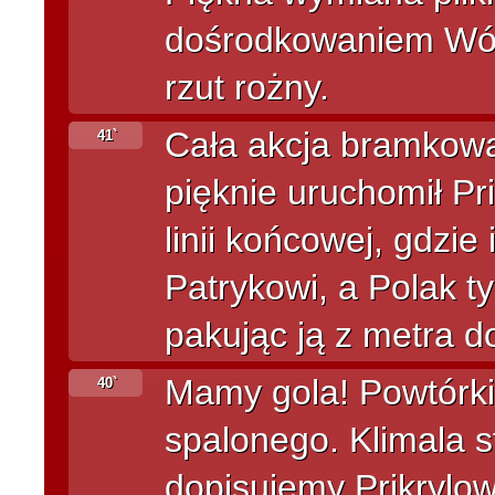
dośrodkowaniem Wójc
rzut rożny.
Cała akcja bramkowa 
41`
pięknie uruchomił Pri
linii końcowej, gdzie
Patrykowi, a Polak ty
pakując ją z metra d
Mamy gola! Powtórki 
40`
spalonego. Klimala s
dopisujemy Prikrylow