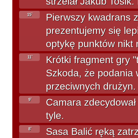
strzelał Jakub Tosik.
Pierwszy kwadrans z
15`
prezentujemy się lep
optykę punktów nikt 
Krótki fragment gry "
11`
Szkoda, że podania w
przeciwnych drużyn.
Camara zdecydował si
9`
tyle.
Sasa Balić ręką zat
8`