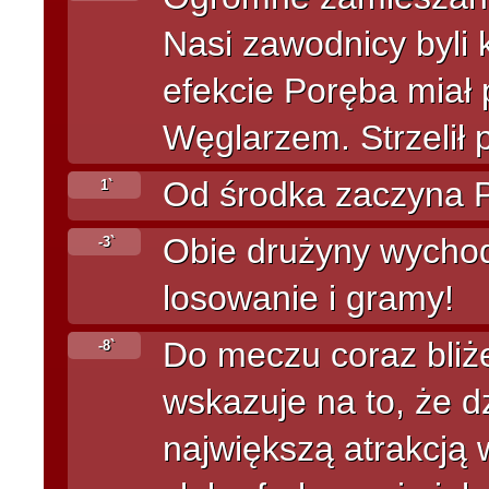
Nasi zawodnicy byli k
efekcie Poręba miał
Węglarzem. Strzelił
Od środka zaczyna P
1`
Obie drużyny wychod
-3`
losowanie i gramy!
Do meczu coraz bliż
-8`
wskazuje na to, że dz
największą atrakcją 