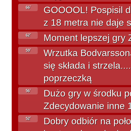
GOOOOL! Pospisil do 
66`
z 18 metra nie daje
Moment lepszej gry Za
62`
Wrzutka Bodvarssona
59`
się składa i strzela..
poprzeczką
Dużo gry w środku pol
56`
Zdecydowanie inne 10
Dobry odbiór na poł
52`