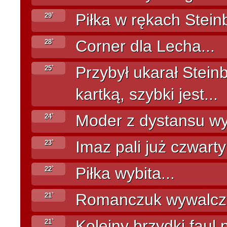
Piłka w rękach Steinb
29`
Corner dla Lecha...
28`
Przybył ukarał Stein
25`
kartką, szybki jest...
Moder z dystansu wys
24`
Imaz pali już czwart
23`
Piłka wybita...
22`
Romanczuk wywalcza 
21`
Kolejny brzydki fau
21`