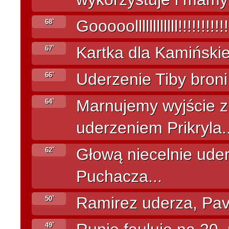
Gooooollllllllllll!!!!!!!!!!!!
68`
Kartka dla Kamińskie
67`
Uderzenie Tiby broni 
66`
Marnujemy wyjście 
64`
uderzeniem Prikryla..
Głową niecelnie ude
62`
Puchacza...
Ramirez uderza, Pave
50`
49`