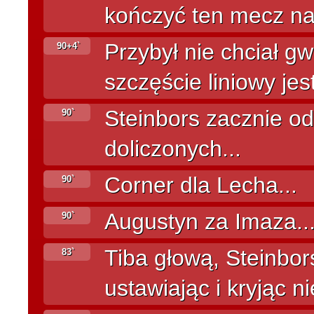
kończyć ten mecz na
Przybył nie chciał g
90+4`
szczęście liniowy jes
Steinbors zacznie od
90`
doliczonych...
Corner dla Lecha...
90`
Augustyn za Imaza..
90`
Tiba głową, Steinbors
83`
ustawiając i kryjąc n