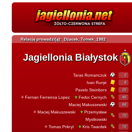
Relację prowadzi(ą): Dżacek, Tomek_1982
Jagiellonia Białystok
Taras Romanczuk
2`
Ivan Runje
9`
Pavels Steinbors
25`
Fernan Ferreiroa Lopez
Fedor Cernych
46`
Maciej Makuszewski
68`
Maciej Makuszewski
Przemysław
70`
Mystkowski
Tomas Prikryl
Kris Twardek
70`