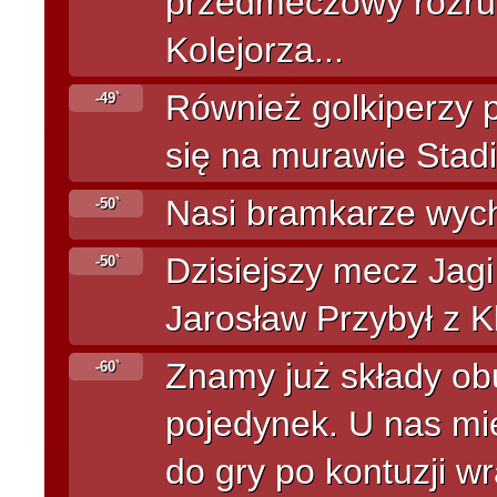
przedmeczowy rozruc
Kolejorza...
Również golkiperzy 
-49`
się na murawie Stadi
Nasi bramkarze wych
-50`
Dzisiejszy mecz Jag
-50`
Jarosław Przybył z K
Znamy już składy ob
-60`
pojedynek. U nas mi
do gry po kontuzji w