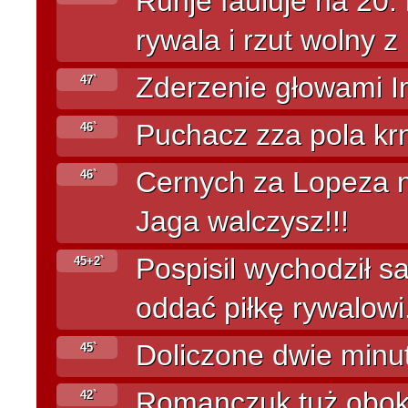
Runje fauluje na 20
rywala i rzut wolny z
Zderzenie głowami I
47`
Puchacz zza pola krn
46`
Cernych za Lopeza 
46`
Jaga walczysz!!!
Pospisil wychodził s
45+2`
oddać piłkę rywalowi
Doliczone dwie minut
45`
Romanczuk tuż obok
42`