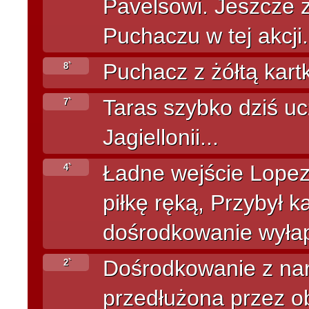
Pavelsowi. Jeszcze ż
Puchaczu w tej akcji.
Puchacz z żółtą kartk
8`
Taras szybko dziś u
7`
Jagiellonii...
Ładne wejście Lopez
4`
piłkę ręką, Przybył k
dośrodkowanie wyłap
Dośrodkowanie z naro
2`
przedłużona przez o