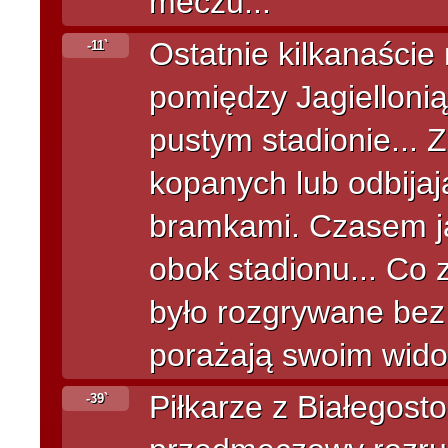
meczu...
Ostatnie kilkanaści
-11`
pomiędzy Jagiellon
pustym stadionie... 
kopanych lub odbijaj
bramkami. Czasem ja
obok stadionu... Co z
było rozgrywane bez 
porażają swoim wido
Piłkarze z Białegost
-39`