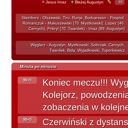
Jesus Imaz
Błażej Augustyn
89`
Steinbors - Olszewski, Tiru, Runje, Bodvarsson - Pospisil,
Romanczuk - Makuszewski (70. Mystkowski), Lopez (46.
Cernych), Prikryl (70. Twardek) - Imaz (89. Augustyn)
Węglarz - Augustyn, Mystkowski, Sobczak, Cernych,
Twardek, Bida, Wyjadłowski, Toporkiewicz
Minuta po minucie
Koniec meczu!!! Wy
90+5`
Kolejorz, powodzeni
zobaczenia w kolejnej
Czerwiński z dystan
90+5`