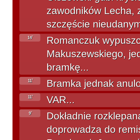
zawodników Lecha, 
szczęście nieudany
Romanczuk wypuszcz
14`
Makuszewskiego, jed
bramkę...
Bramka jednak anulo
11`
VAR...
11`
Dokładnie rozklepan
9`
doprowadza do remis