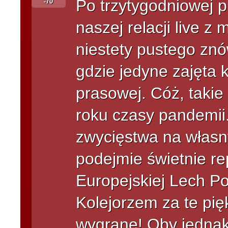
Po trzytygodniowej 
-70`
naszej relacji live z 
niestety pustego znó
gdzie jedyne zajęta 
prasowej. Cóż, taki
roku czasy pandemii
zwycięstwa na własn
podejmie świetnie re
Europejskiej Lech P
Kolejorzem za te pi
wygrane! Oby jedna