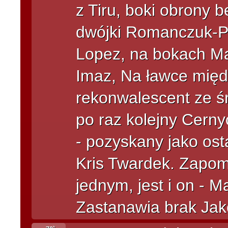
z Tiru, boki obrony
dwójki Romanczuk-Po
Lopez, na bokach Ma
Imaz, Na ławce międz
rekonwalescent ze ś
po raz kolejny Cerny
- pozyskany jako os
Kris Twardek. Zapo
jednym, jest i on - 
Zastanawia brak Jak