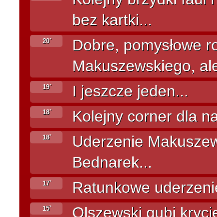
bez kartki...
Dobre, pomysłowe r
20`
Makuszewskiego, ale M
I jeszcze jeden...
19`
Kolejny corner dla na
18`
Uderzenie Makuszews
18`
Bednarek...
Ratunkowe uderzenie
17`
Olszewski gubi kryci
15`