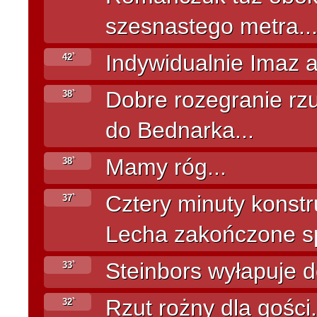
szesnastego metra..
Indywidualnie Imaz a
42`
Dobre rozegranie rz
38`
do Bednarka...
Mamy róg...
38`
Cztery minuty konstr
37`
Lecha zakończone sp
Steinbors wyłapuje d
33`
Rzut rożny dla gości.
32`