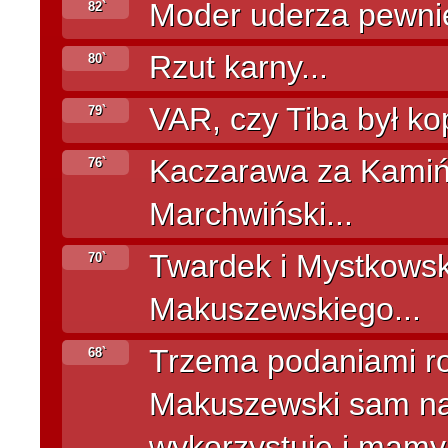
Moder uderza pewnie i
82`
Rzut karny...
80`
VAR, czy Tiba był k
79`
Kaczarawa za Kamiń
76`
Marchwiński...
Twardek i Mystkowski
70`
Makuszewskiego...
Trzema podaniami r
68`
Makuszewski sam na
wykorzystuje i mamy 