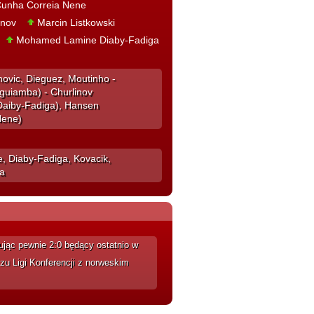
 Cunha Correia Nene
inov
Marcin Listkowski
Mohamed Lamine Diaby-Fadiga
novic, Dieguez, Moutinho -
guiamba) - Churlinov
.Daiby-Fadiga), Hansen
Nene)
ne, Diaby-Fadiga, Kovacik,
va
nując pewnie 2:0 będący ostatnio w
zu Ligi Konferencji z norweskim