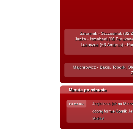
Szromnik - Szcześniak (82.Z
Janża - Ismaheel (66.Furukawa
Lukoszek (66.Ambros) - Pod
Majchrowicz - Bakis, Tobolik, O
Z
Minuta po minucie
Jagiellonia jak na Mist
Po meczu
dobrej formie Górnik J
Molde!