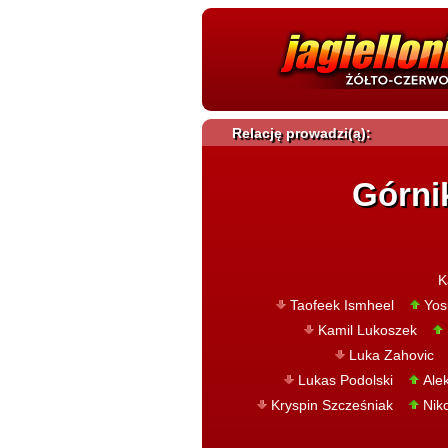
Relację prowadzi(ą):
Górni
K
Taofeek Ismheel
Yos
Kamil Lukoszek
Luka Zahovi
Lukas Podolski
Ale
Kryspin Szcześniak
Nik