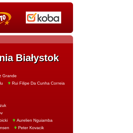
nia Białystok
z Grande
lu
Rui Filipe Da Cunha Correia
zuk
ov
icki
Aurelien Nguiamba
ansen
Peter Kovacik