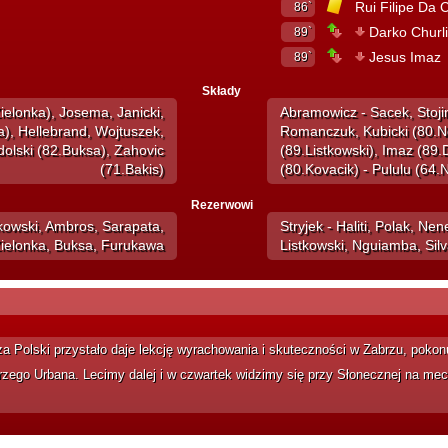
Rui Filipe Da
86`
Darko Churl
89`
Jesus Imaz
89`
Składy
ielonka), Josema, Janicki,
Abramowicz - Sacek, Stoji
), Hellebrand, Wojtuszek,
Romanczuk, Kubicki (80.N
olski (82.Buksa), Zahovic
(89.Listkowski), Imaz (89
(71.Bakis)
(80.Kovacik) - Pululu (64.
Rezerwowi
lkowski, Ambros, Sarapata,
Stryjek - Haliti, Polak, Ne
ielonka, Buksa, Furukawa
Listkowski, Nguiamba, Sil
rza Polski przystało daje lekcję wyrachowania i skuteczności w Zabrzu, poko
erzego Urbana. Lecimy dalej i w czwartek widzimy się przy Słonecznej na mec