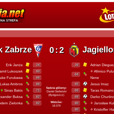
k Zabrze
Jagiello
0:2
Erik Janża
Adrian Diegue
24`
26`
amil Lukoszek
Afimico Pulu
60`
64`
uke Furukawa
Nene
66`
Lukas Ambros
Jesus Imaz
66`
65`
Sędzia główny:
c
Sinas Bakis
Taras Romanc
71`
66`
Daniel Stefański
(Bydgoszcz)
ksander Buksa
Darko Churlin
82`
69`
Widzów:
odem Zielonka
Jarosław Kub
82`
80`
18.079
Kristoffer H
80`