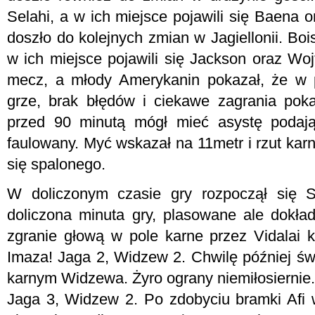
Selahi, a w ich miejsce pojawili się Baena 
doszło do kolejnych zmian w Jagiellonii. Bois
w ich miejsce pojawili się Jackson oraz Wo
mecz, a młody Amerykanin pokazał, że w p
grze, brak błędów i ciekawe zagrania poka
przed 90 minutą mógł mieć asystę podają
faulowany. Myć wskazał na 11metr i rzut karny
się spalonego.
W doliczonym czasie gry rozpoczął się
doliczona minuta gry, plasowane ale dokł
zgranie głową w pole karne przez Vidalai 
Imaza! Jaga 2, Widzew 2. Chwilę później św
karnym Widzewa. Żyro ograny niemiłosiernie.
Jaga 3, Widzew 2. Po zdobyciu bramki Afi 