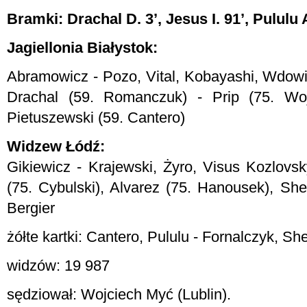
Bramki: Drachal D. 3’, Jesus I. 91’, Pululu A
Jagiellonia Białystok:
Abramowicz - Pozo, Vital, Kobayashi, Wdowik
Drachal (59. Romanczuk) - Prip (75. Wojt
Pietuszewski (59. Cantero)
Widzew Łódź:
Gikiewicz - Krajewski, Żyro, Visus Kozlovsk
(75. Cybulski), Alvarez (75. Hanousek), Sh
Bergier
żółte kartki: Cantero, Pululu - Fornalczyk, Sh
widzów: 19 987
sędziował: Wojciech Myć (Lublin).