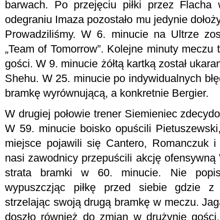
barwach. Po przejęciu piłki przez Flacha
odegraniu Imaza pozostało mu jedynie dołoży
Prowadziliśmy. W 6. minucie na Ultrze zo
„Team of Tomorrow”. Kolejne minuty meczu 
gości. W 9. minucie żółtą kartką został ukara
Shehu. W 25. minucie po indywidualnych błę
bramkę wyrównującą, a konkretnie Bergier.
W drugiej połowie trener Siemieniec zdecydo
W 59. minucie boisko opuścili Pietuszewski,
miejsce pojawili się Cantero, Romanczuk 
nasi zawodnicy przepuścili akcję ofensywną
strata bramki w 60. minucie. Nie popi
wypuszczjąc piłkę przed siebie gdzie z 
strzelając swoją drugą bramkę w meczu. Jag
doszło również do zmian w drużynie gości. 