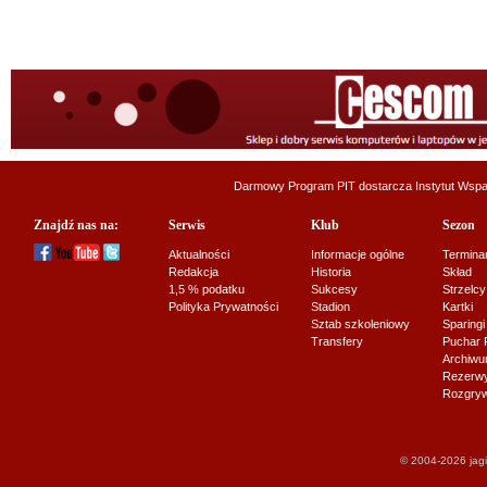
Darmowy Program PIT dostarcza
Instytut Wsp
Znajdź nas na:
Serwis
Klub
Sezon
Aktualności
Informacje ogólne
Termina
Redakcja
Historia
Skład
1,5 % podatku
Sukcesy
Strzelcy
Polityka Prywatności
Stadion
Kartki
Sztab szkoleniowy
Sparingi
Transfery
Puchar 
Archiw
Rezerwy J
Rozgryw
© 2004-2026 jagi