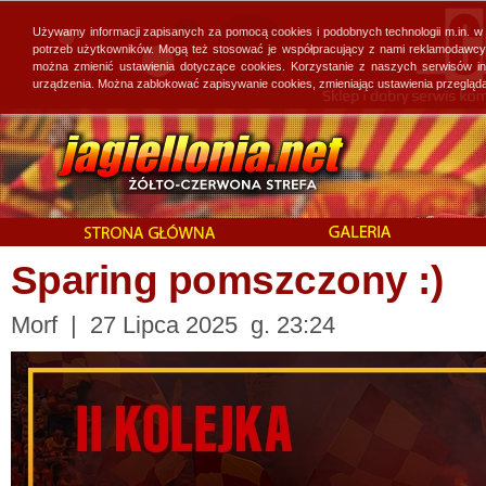
Używamy informacji zapisanych za pomocą cookies i podobnych technologii m.in. w
potrzeb użytkowników. Mogą też stosować je współpracujący z nami reklamodawcy, 
można zmienić ustawienia dotyczące cookies. Korzystanie z naszych serwisów i
urządzenia. Można zablokować zapisywanie cookies, zmieniając ustawienia przegląda
Sparing pomszczony :)
Morf | 27 Lipca 2025 g. 23:24