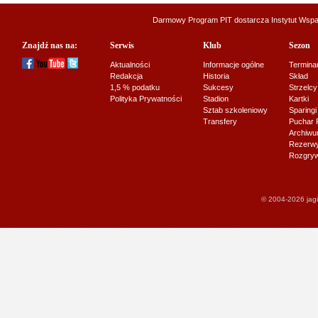
Darmowy Program PIT dostarcza
Instytut Wsp
Znajdź nas na:
Serwis
Klub
Sezon
Aktualności
Informacje ogólne
Termina
Redakcja
Historia
Skład
1,5 % podatku
Sukcesy
Strzelcy
Polityka Prywatności
Stadion
Kartki
Sztab szkoleniowy
Sparingi
Transfery
Puchar 
Archiw
Rezerwy J
Rozgryw
© 2004-2026 jagi