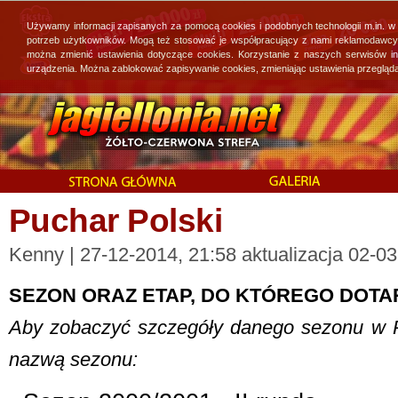
Używamy informacji zapisanych za pomocą cookies i podobnych technologii m.in. w
potrzeb użytkowników. Mogą też stosować je współpracujący z nami reklamodawcy, 
można zmienić ustawienia dotyczące cookies. Korzystanie z naszych serwisów i
urządzenia. Można zablokować zapisywanie cookies, zmieniając ustawienia przegląda
Puchar Polski
Kenny | 27-12-2014, 21:58 aktualizacja 02-0
SEZON ORAZ ETAP, DO KTÓREGO DOTA
Aby zobaczyć szczegóły danego sezonu w Pu
nazwą sezonu: