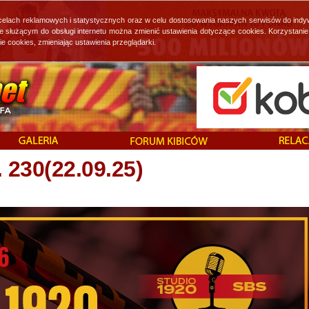
 celach reklamowych i statystycznych oraz w celu dostosowania naszych serwisów do indy
ie służącym do obsługi internetu można zmienić ustawienia dotyczące cookies. Korzystan
cookies, zmieniając ustawienia przeglądarki.
. 230(22.09.25)