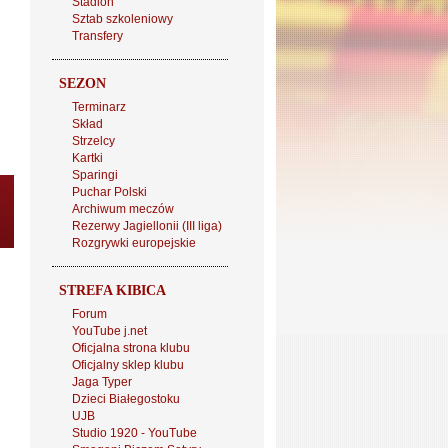
Stadion
Sztab szkoleniowy
Transfery
SEZON
Terminarz
Skład
Strzelcy
Kartki
Sparingi
Puchar Polski
Archiwum meczów
Rezerwy Jagiellonii (III liga)
Rozgrywki europejskie
STREFA KIBICA
Forum
YouTube j.net
Oficjalna strona klubu
Oficjalny sklep klubu
Jaga Typer
Dzieci Białegostoku
UJB
Studio 1920 - YouTube