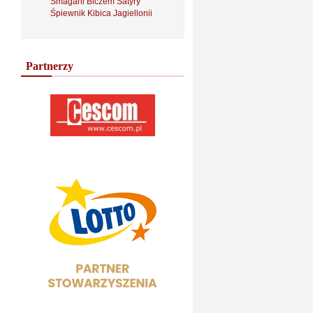
Smagani Biczem Satyry
Śpiewnik Kibica Jagiellonii
Partnerzy