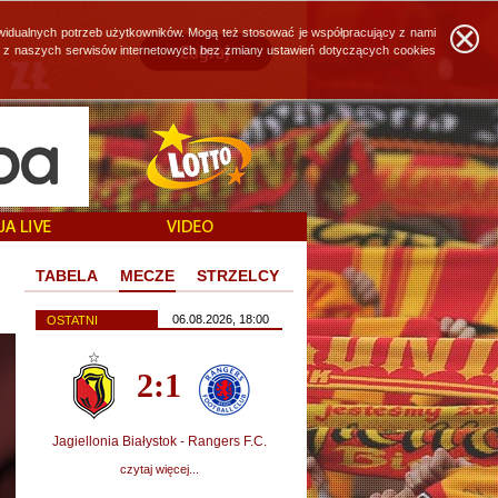
widualnych potrzeb użytkowników. Mogą też stosować je współpracujący z nami
ie z naszych serwisów internetowych bez zmiany ustawień dotyczących cookies
TABELA
MECZE
STRZELCY
06.08.2026, 18:00
OSTATNI
2:1
Jagiellonia Białystok - Rangers F.C.
czytaj więcej...