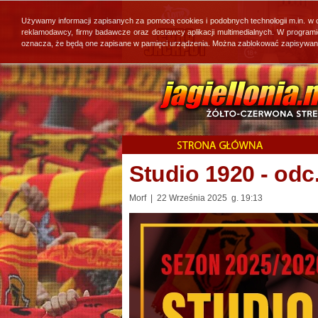
Używamy informacji zapisanych za pomocą cookies i podobnych technologii m.in. w
reklamodawcy, firmy badawcze oraz dostawcy aplikacji multimedialnych. W program
oznacza, że będą one zapisane w pamięci urządzenia. Można zablokować zapisywanie 
Studio 1920 - odc
Morf | 22 Września 2025 g. 19:13