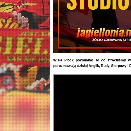
Wisła Płock pokonana! To co straciliśmy w
porozmawiają dzisiaj Anglik, Rudy, Sierpowy i