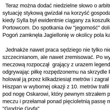
Teraz można dodać niedzielne słowo o arbit
sytuację stykową gwizdał na korzyść gospoda
kiedy Sylla był ewidentnie ciągany za koszulk
Portowcom. Do spotkania ów "jegomość" dolic
Pogoń zamknęła Jagiellonię w okolicy pola k
Jednakże nawet praca sędziego nie tylko n
szczecinianom, ale nawet zremisować. Po wyj
meczową rozpoczął grający z urazem legend
odgrywając piłkę rozpędzonemu na skrzydle 
holował ją przez kilkadziesiąt metrów i zagr
Hiszpan w wybornej okazji z 10. metrów trafił
pod nogę Oskarowi, który pewnym strzałem p
meczu i przełamał ponad pięcioletnią passę
"Grodzie Gryfa".