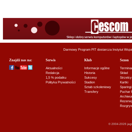
Darmowy Program PIT dostarcza
Instytut Wsp
Znajdź nas na:
Serwis
Klub
Sezon
Aktualności
Informacje ogólne
Termina
Redakcja
Historia
Skład
1,5 % podatku
Sukcesy
Strzelcy
Polityka Prywatności
Stadion
Kartki
Sztab szkoleniowy
Sparingi
Transfery
Puchar 
Archiw
Rezerwy J
Rozgryw
© 2004-2026 jagi