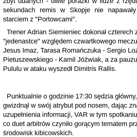
zbyt udanych - dwie porażki w lidze z rzęd
sekundach remis w Skopje nie napawały
starciem z "Portowcami".
Trener Adrian Siemieniec dokonał czterech 
"jedenastce" względem czwartkowego meczu 
Jesus Imaz, Tarasa Romańczuka - Sergio Lo
Pietuszewskiego - Kamil Jóźwiak, a za pauzu
Pululu w ataku wyszedł Dimitris Rallis.
Punktualnie o godzinie 17:30 sędzia główny,
gwizdnął w swój atrybut pod nosem, dając zn
uzupełnienia informacji, VAR w tym spotkaniu
co duet arbitrów czyniło gorącym tematem 
środowisk kibicowskich.