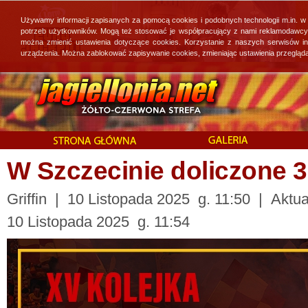
Używamy informacji zapisanych za pomocą cookies i podobnych technologii m.in. w
potrzeb użytkowników. Mogą też stosować je współpracujący z nami reklamodawcy, 
można zmienić ustawienia dotyczące cookies. Korzystanie z naszych serwisów i
urządzenia. Można zablokować zapisywanie cookies, zmieniając ustawienia przegląda
W Szczecinie doliczone 3
Griffin | 10 Listopada 2025 g. 11:50 | Aktua
10 Listopada 2025 g. 11:54