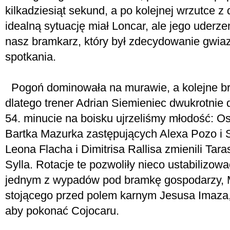
kilkadziesiąt sekund, a po kolejnej wrzutce z 
idealną sytuację miał Loncar, ale jego uderze
nasz bramkarz, który był zdecydowanie gwia
spotkania.
Pogoń dominowała na murawie, a kolejne bra
dlatego trener Adrian Siemieniec dwukrotnie
54. minucie na boisku ujrzeliśmy młodość: O
Bartka Mazurka zastępujących Alexa Pozo i 
Leona Flacha i Dimitrisa Rallisa zmienili Ta
Sylla. Rotacje te pozwoliły nieco ustabilizo
jednym z wypadów pod bramkę gospodarzy, M
stojącego przed polem karnym Jesusa Imaza, k
aby pokonać Cojocaru.