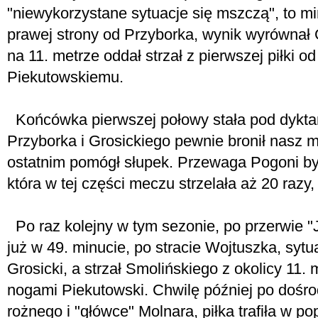
"niewykorzystane sytuacje się mszczą", to mi
prawej strony od Przyborka, wynik wyrównał G
na 11. metrze oddał strzał z pierwszej piłki o
Piekutowskiemu.
Końcówka pierwszej połowy stała pod dyktan
Przyborka i Grosickiego pewnie bronił nasz m
ostatnim pomógł słupek. Przewaga Pogoni by
która w tej części meczu strzelała aż 20 razy,
Po raz kolejny w tym sezonie, po przerwie "J
już w 49. minucie, po stracie Wojtuszka, syt
Grosicki, a strzał Smolińskiego z okolicy 11. 
nogami Piekutowski. Chwilę później po dośro
rożnego i "główce" Molnara, piłka trafiła w p