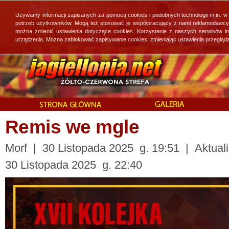
Używamy informacji zapisanych za pomocą cookies i podobnych technologii m.in. w
potrzeb użytkowników. Mogą też stosować je współpracujący z nami reklamodawcy, 
można zmienić ustawienia dotyczące cookies. Korzystanie z naszych serwisów i
urządzenia. Można zablokować zapisywanie cookies, zmieniając ustawienia przegląda
Remis we mgle
Morf | 30 Listopada 2025 g. 19:51 | Aktuali
30 Listopada 2025 g. 22:40