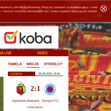
widualnych potrzeb użytkowników. Mogą też stosować je współpracujący z nami
ie z naszych serwisów internetowych bez zmiany ustawień dotyczących cookies
TABELA
MECZE
STRZELCY
06.08.2026, 18:00
OSTATNI
2:1
Jagiellonia Białystok - Rangers F.C.
czytaj więcej...