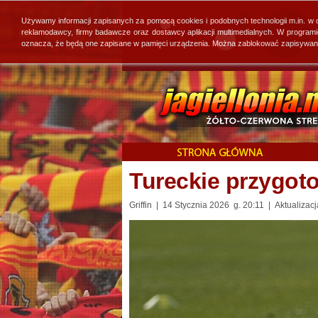
Używamy informacji zapisanych za pomocą cookies i podobnych technologii m.in. w
reklamodawcy, firmy badawcze oraz dostawcy aplikacji multimedialnych. W program
oznacza, że będą one zapisane w pamięci urządzenia. Można zablokować zapisywanie 
Tureckie przygot
Griffin | 14 Stycznia 2026 g. 20:11 | Aktualizac