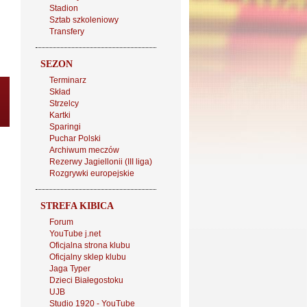
Stadion
Sztab szkoleniowy
Transfery
SEZON
Terminarz
Skład
Strzelcy
Kartki
Sparingi
Puchar Polski
Archiwum meczów
Rezerwy Jagiellonii (III liga)
Rozgrywki europejskie
STREFA KIBICA
Forum
YouTube j.net
Oficjalna strona klubu
Oficjalny sklep klubu
Jaga Typer
Dzieci Białegostoku
UJB
Studio 1920 - YouTube