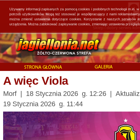
Używamy informacji zapisanych za pomocą cookies i podobnych technologii m.in. w
potrzeb użytkowników. Mogą też stosować je współpracujący z nami reklamodawcy, 
można zmienić ustawienia dotyczące cookies. Korzystanie z naszych serwisów i
urządzenia. Można zablokować zapisywanie cookies, zmieniając ustawienia przegląda
A więc Viola
Morf | 18 Stycznia 2026 g. 12:26 | Aktualiz
19 Stycznia 2026 g. 11:44