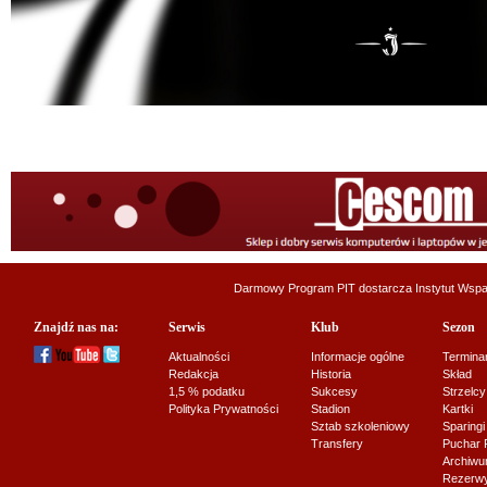
Darmowy Program PIT dostarcza
Instytut Wsp
Znajdź nas na:
Serwis
Klub
Sezon
Aktualności
Informacje ogólne
Termina
Redakcja
Historia
Skład
1,5 % podatku
Sukcesy
Strzelcy
Polityka Prywatności
Stadion
Kartki
Sztab szkoleniowy
Sparingi
Transfery
Puchar 
Archiw
Rezerwy J