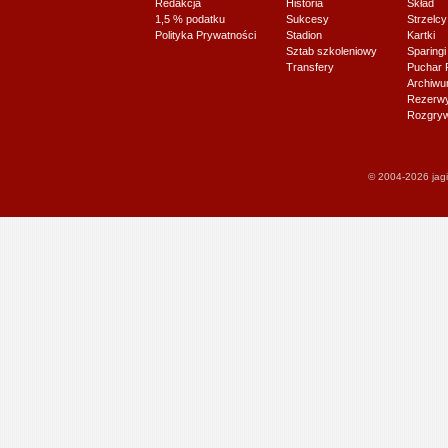
Redakcja
Historia
Skład
1,5 % podatku
Sukcesy
Strzelcy
Polityka Prywatności
Stadion
Kartki
Sztab szkoleniowy
Sparingi
Transfery
Puchar 
Archiw
Rezerwy J
Rozgryw
© 2004-2026 jagi