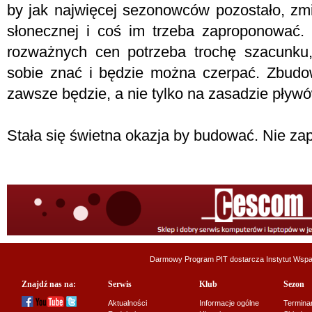
by jak najwięcej sezonowców pozostało, zmi
słonecznej i coś im trzeba zaproponować. 
rozważnych cen potrzeba trochę szacunku
sobie znać i będzie można czerpać. Zbudo
zawsze będzie, a nie tylko na zasadzie pływ
Stała się świetna okazja by budować. Nie z
Darmowy Program PIT dostarcza
Instytut Wsp
Znajdź nas na:
Serwis
Klub
Sezon
Aktualności
Informacje ogólne
Termina