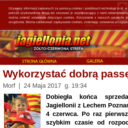
Używamy informacji zapisanych za pomocą cookies i podobnych technologii m.in. w
potrzeb użytkowników. Mogą też stosować je współpracujący z nami reklamodawcy, 
można zmienić ustawienia dotyczące cookies. Korzystanie z naszych serwisów i
urządzenia. Można zablokować zapisywanie cookies, zmieniając ustawienia przegląda
Wykorzystać dobrą pass
Morf | 24 Maja 2017 g. 19:34
Dobiegła końca sprzed
Jagiellonii z Lechem Poznań
4 czerwca. Po raz pierwsz
szybkim czasie od rozpoc