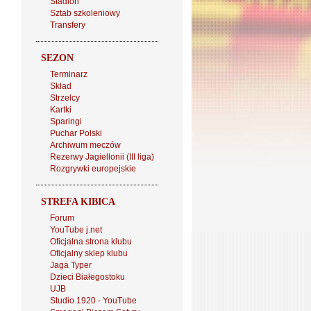
Stadion
Sztab szkoleniowy
Transfery
SEZON
Terminarz
Skład
Strzelcy
Kartki
Sparingi
Puchar Polski
Archiwum meczów
Rezerwy Jagiellonii (III liga)
Rozgrywki europejskie
STREFA KIBICA
Forum
YouTube j.net
Oficjalna strona klubu
Oficjalny sklep klubu
Jaga Typer
Dzieci Białegostoku
UJB
Studio 1920 - YouTube