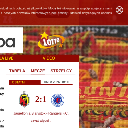
widualnych potrzeb użytkowników. Mogą też stosować je współpracujący z nami
ie z naszych serwisów internetowych bez zmiany ustawień dotyczących cookies
TABELA
MECZE
STRZELCY
06.08.2026, 18:00
OSTATNI
Wam
wcy
2:1
nia
Jagiellonia Białystok - Rangers F.C.
w z
czytaj więcej...
ąda