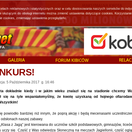
 celach reklamowych i statystycznych oraz w celu dostosowania naszych serwisów do indy
ie służącym do obsługi internetu można zmienić ustawienia dotyczące cookies. Korzystan
cookies, zmieniając ustawienia przeglądarki.
KONKURS!
cja: 5 Października 2017 g. 16:46
ta dokładnie kiedy i w jakim wieku znalazł się na stadionie chcemy 
 się na tyle wspaniałomyślny, że kwotę uzyskaną od hojnego ofiaroda
 Wszystkim!
się powiodło bardziej niż innym, że poprą akcję i będą mecenasami uczestnicze
h odsłonach naszej zabawy.
Klasa z Jagą” jest kierowana do uczniów szkół podstawowych, gimnazjów, liceó
s uczy się. Część z Was odwiedza Słoneczną na meczach Jagiellonii, część ogl