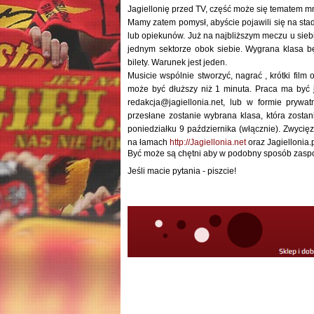
Jagiellonię przed TV, część może się tematem mn
Mamy zatem pomysł, abyście pojawili się na stad
lub opiekunów. Już na najbliższym meczu u sie
jednym sektorze obok siebie. Wygrana klasa 
bilety. Warunek jest jeden.
Musicie wspólnie stworzyć, nagrać , krótki film 
może być dłuższy niż 1 minuta. Praca ma być j
redakcja@jagiellonia.net, lub w formie prywa
przesłane zostanie wybrana klasa, która zost
poniedziałku 9 października (włącznie). Zwycię
na łamach
http://Jagiellonia.net
oraz Jagiellonia.
Być może są chętni aby w podobny sposób zasp
Jeśli macie pytania - piszcie!