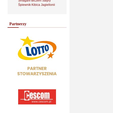
Smagani Biczem Satyry
Śpiewnik Kibica Jagiellonii
Partnerzy