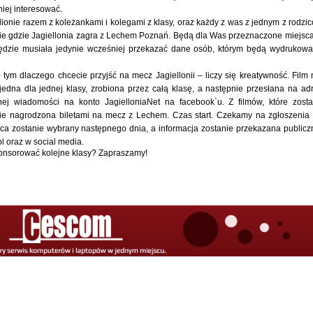
iej interesować.
ionie razem z koleżankami i kolegami z klasy, oraz każdy z was z jednym z rodzi
bie gdzie Jagiellonia zagra z Lechem Poznań. Będą dla Was przeznaczone miejsc
będzie musiała jedynie wcześniej przekazać dane osób, którym będą wydrukow
o tym dlaczego chcecie przyjść na mecz Jagiellonii – liczy się kreatywność. Film 
edna dla jednej klasy, zrobiona przez całą klasę, a następnie przesłana na ad
tnej wiadomości na konto JagielloniaNet na facebook`u. Z filmów, które zost
anie nagrodzona biletami na mecz z Lechem. Czas start. Czekamy na zgłoszenia
zca zostanie wybrany następnego dnia, a informacja zostanie przekazana publicz
pl oraz w social media.
onsorować kolejne klasy? Zapraszamy!