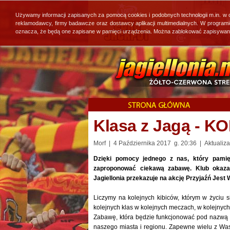
Używamy informacji zapisanych za pomocą cookies i podobnych technologii m.in. w
reklamodawcy, firmy badawcze oraz dostawcy aplikacji multimedialnych. W program
oznacza, że będą one zapisane w pamięci urządzenia. Można zablokować zapisywanie 
Klasa z Jagą - 
Morf | 4 Października 2017 g. 20:36 | Aktualiza
Dzięki pomocy jednego z nas, który pamię
zaproponować ciekawą zabawę. Klub okazał
Jagiellonia przekazuje na akcję Przyjaźń Jest
Liczymy na kolejnych kibiców, którym w życiu 
kolejnych klas w kolejnych meczach, w kolejnyc
Zabawę, która będzie funkcjonować pod nazwą „
naszego miasta i regionu. Zapewne wielu z Wa