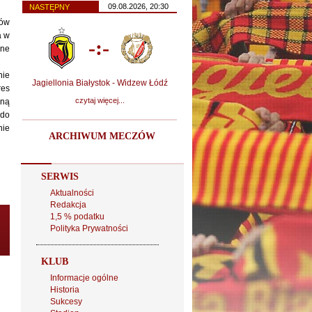
09.08.2026, 20:30
NASTĘPNY
ców
a w
-:-
ane
nie
Jagiellonia Białystok - Widzew Łódź
res
czytaj więcej...
aną
 do
nie
ARCHIWUM MECZÓW
SERWIS
Aktualności
Redakcja
1,5 % podatku
Polityka Prywatności
KLUB
Informacje ogólne
Historia
Sukcesy