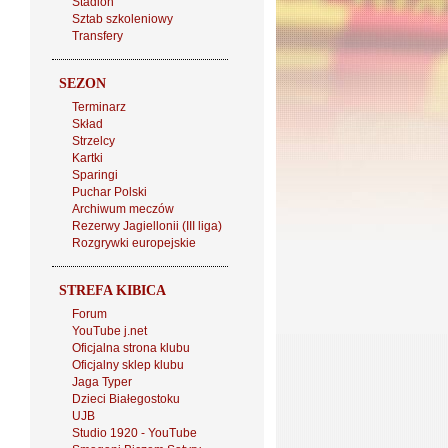
Stadion
Sztab szkoleniowy
Transfery
SEZON
Terminarz
Skład
Strzelcy
Kartki
Sparingi
Puchar Polski
Archiwum meczów
Rezerwy Jagiellonii (III liga)
Rozgrywki europejskie
STREFA KIBICA
Forum
YouTube j.net
Oficjalna strona klubu
Oficjalny sklep klubu
Jaga Typer
Dzieci Białegostoku
UJB
Studio 1920 - YouTube