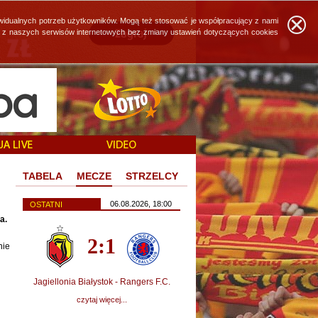
widualnych potrzeb użytkowników. Mogą też stosować je współpracujący z nami
ie z naszych serwisów internetowych bez zmiany ustawień dotyczących cookies
TABELA
MECZE
STRZELCY
06.08.2026, 18:00
OSTATNI
a.
2:1
nie
Jagiellonia Białystok - Rangers F.C.
czytaj więcej...