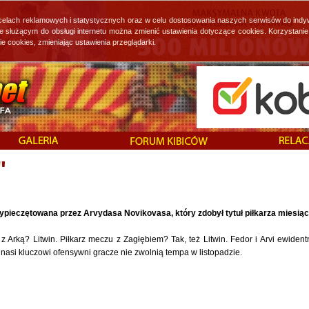
 celach reklamowych i statystycznych oraz w celu dostosowania naszych serwisów do indy
ie służącym do obsługi internetu można zmienić ustawienia dotyczące cookies. Korzystan
cookies, zmieniając ustawienia przeglądarki.
"
ypieczętowana przez Arvydasa Novikovasa, który zdobył tytuł piłkarza miesiąc
 Arką? Litwin. Piłkarz meczu z Zagłębiem? Tak, też Litwin. Fedor i Arvi ewident
e nasi kluczowi ofensywni gracze nie zwolnią tempa w listopadzie.