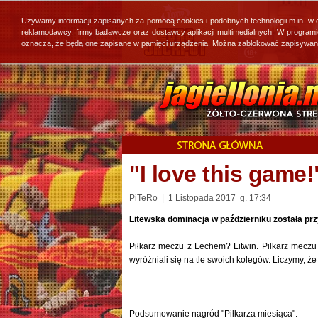
Używamy informacji zapisanych za pomocą cookies i podobnych technologii m.in. w
reklamodawcy, firmy badawcze oraz dostawcy aplikacji multimedialnych. W program
oznacza, że będą one zapisane w pamięci urządzenia. Można zablokować zapisywanie 
"I love this game!
PiTeRo | 1 Listopada 2017 g. 17:34
Litewska dominacja w październiku została prz
Piłkarz meczu z Lechem? Litwin. Piłkarz meczu z
wyróżniali się na tle swoich kolegów. Liczymy, ż
Podsumowanie nagród "Piłkarza miesiąca":