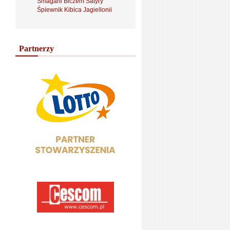
Smagani Biczem Satyry
Śpiewnik Kibica Jagiellonii
Partnerzy