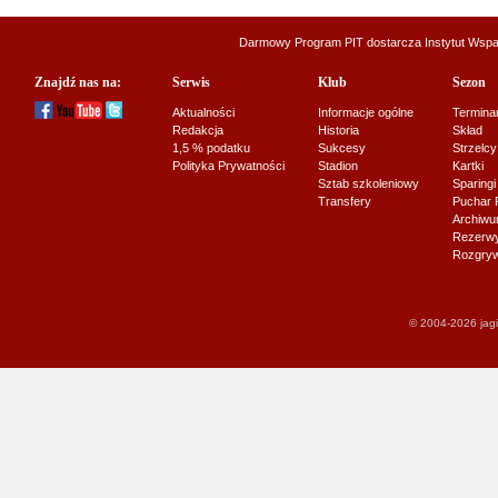
Darmowy Program PIT dostarcza
Instytut Wsp
Znajdź nas na:
Serwis
Klub
Sezon
Aktualności
Informacje ogólne
Termina
Redakcja
Historia
Skład
1,5 % podatku
Sukcesy
Strzelcy
Polityka Prywatności
Stadion
Kartki
Sztab szkoleniowy
Sparingi
Transfery
Puchar 
Archiw
Rezerwy J
Rozgryw
© 2004-2026 jagi