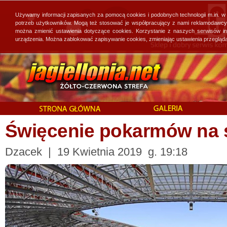
Używamy informacji zapisanych za pomocą cookies i podobnych technologii m.in. w
potrzeb użytkowników. Mogą też stosować je współpracujący z nami reklamodawcy, 
można zmienić ustawienia dotyczące cookies. Korzystanie z naszych serwisów i
urządzenia. Można zablokować zapisywanie cookies, zmieniając ustawienia przegląda
Święcenie pokarmów na 
Dzacek | 19 Kwietnia 2019 g. 19:18