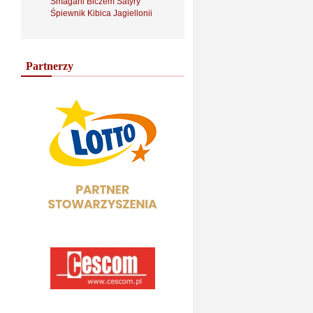
Smagani Biczem Satyry
Śpiewnik Kibica Jagiellonii
Partnerzy