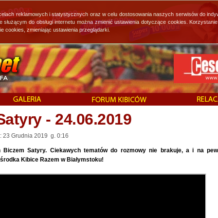
 celach reklamowych i statystycznych oraz w celu dostosowania naszych serwisów do indy
ie służącym do obsługi internetu można zmienić ustawienia dotyczące cookies. Korzystan
cookies, zmieniając ustawienia przeglądarki.
atyry - 24.06.2019
: 23 Grudnia 2019 g. 0:16
 Biczem Satyry. Ciekawych tematów do rozmowy nie brakuje, a i na pe
Ośrodka Kibice Razem w Białymstoku!