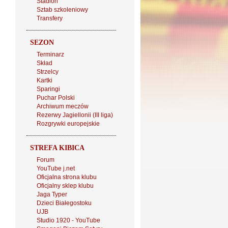
Stadion
Sztab szkoleniowy
Transfery
SEZON
Terminarz
Skład
Strzelcy
Kartki
Sparingi
Puchar Polski
Archiwum meczów
Rezerwy Jagiellonii (III liga)
Rozgrywki europejskie
STREFA KIBICA
Forum
YouTube j.net
Oficjalna strona klubu
Oficjalny sklep klubu
Jaga Typer
Dzieci Białegostoku
UJB
Studio 1920 - YouTube