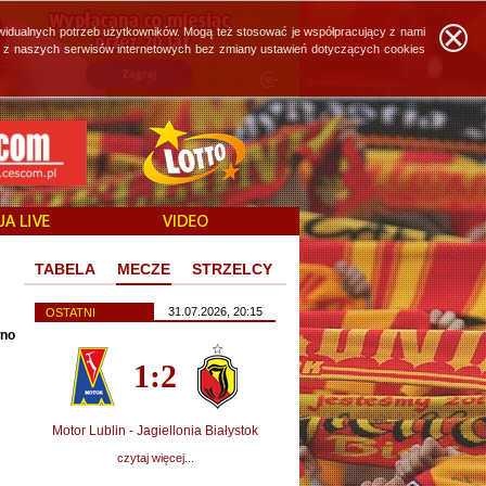
widualnych potrzeb użytkowników. Mogą też stosować je współpracujący z nami
ie z naszych serwisów internetowych bez zmiany ustawień dotyczących cookies
TABELA
MECZE
STRZELCY
31.07.2026, 20:15
OSTATNI
wno
1:2
Motor Lublin - Jagiellonia Białystok
czytaj więcej...