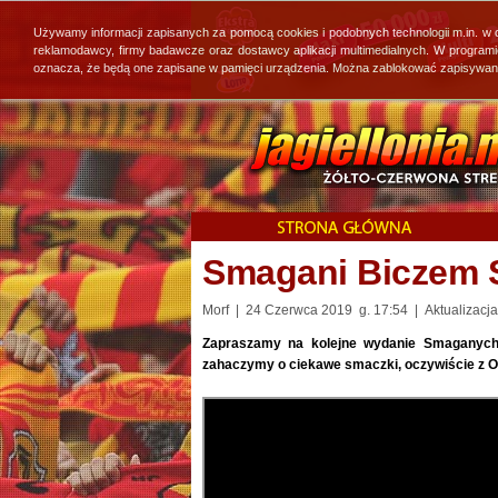
Używamy informacji zapisanych za pomocą cookies i podobnych technologii m.in. w
reklamodawcy, firmy badawcze oraz dostawcy aplikacji multimedialnych. W program
oznacza, że będą one zapisane w pamięci urządzenia. Można zablokować zapisywanie 
Smagani Biczem S
Morf | 24 Czerwca 2019 g. 17:54 | Aktualizacja
Zapraszamy na kolejne wydanie Smaganych
zahaczymy o ciekawe smaczki, oczywiście z 