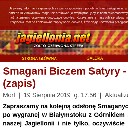
Używamy informacji zapisanych za pomocą cookies i podobnych technologii m.in. w
potrzeb użytkowników. Mogą też stosować je współpracujący z nami reklamodawcy, 
można zmienić ustawienia dotyczące cookies. Korzystanie z naszych serwisów i
urządzenia. Można zablokować zapisywanie cookies, zmieniając ustawienia przegląda
Smagani Biczem Satyry - 
(zapis)
Morf | 19 Sierpnia 2019 g. 17:56 | Aktualiz
Zapraszamy na kolejną odsłonę Smaganyc
po wygranej w Białymstoku z Górnikiem 
naszej Jagiellonii i nie tylko, oczywiśc