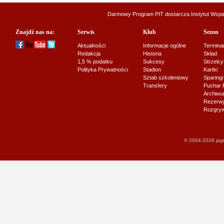
Darmowy Program PIT dostarcza
Instytut Wsp
Znajdź nas na:
Serwis
Klub
Sezon
Aktualności
Informacje ogólne
Termina
Redakcja
Historia
Skład
1,5 % podatku
Sukcesy
Strzelcy
Polityka Prywatności
Stadion
Kartki
Sztab szkoleniowy
Sparingi
Transfery
Puchar 
Archiw
Rezerwy J
Rozgryw
© 2004-2026 jagi