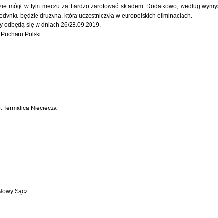
ie mógł w tym meczu za bardzo zarotować składem. Dodatkowo, według wymy
jedynku będzie druzyna, która uczestniczyła w europejskich eliminacjach.
dy odbędą się w dniach 26/28.09.2019.
k Pucharu Polski:
et Termalica Nieciecza
 Nowy Sącz