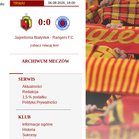
06.08.2026, 18:00
TRWA!
słu
0:0
Jagiellonia Białystok - Rangers F.C.
zobacz relację live!
ARCHIWUM MECZÓW
SERWIS
Aktualności
Redakcja
1,5 % podatku
Polityka Prywatności
KLUB
Informacje ogólne
Historia
Sukcesy