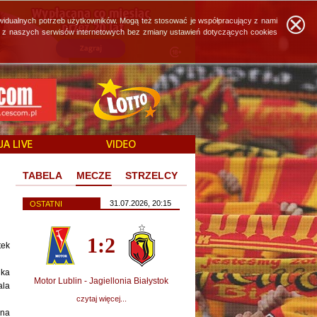
widualnych potrzeb użytkowników. Mogą też stosować je współpracujący z nami
ie z naszych serwisów internetowych bez zmiany ustawień dotyczących cookies
TABELA
MECZE
STRZELCY
31.07.2026, 20:15
OSTATNI
1:2
tek
ika
Motor Lublin - Jagiellonia Białystok
ala
czytaj więcej...
 na