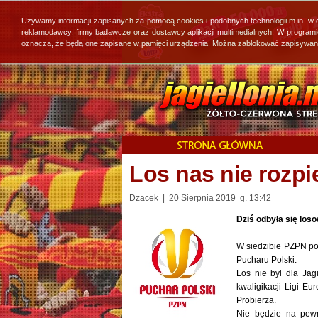
Używamy informacji zapisanych za pomocą cookies i podobnych technologii m.in. w
reklamodawcy, firmy badawcze oraz dostawcy aplikacji multimedialnych. W program
oznacza, że będą one zapisane w pamięci urządzenia. Można zablokować zapisywanie 
Los nas nie rozpie
Dzacek | 20 Sierpnia 2019 g. 13:42
Dziś odbyła się los
W siedzibie PZPN po 
Pucharu Polski.
Los nie był dla Jag
kwaligikacji Ligi E
Probierza.
Nie będzie na pewn