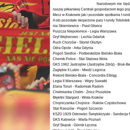
Narodowym nie będz
naszej piłkarskiej Centrali gospodarzem tego po
Mecz w Krakowie jak i pozostałe spotkania I run
A oto pozostałe skojarzone pary I rundy Totolote
nia Skierniewice - Piast Gliwice
Puszcza Niepołomice - Legia Warszawa
Gryf Wejherowo - Lechia Gdańsk
Ruch Chorzów - Stomil Olsztyn
Odra Opole - Arka Gdynia
Pogoń Siedlce - Podbeskidzie Bielsko-Biała
Chemik Police - Stal Stalowa Wola
GKS 1962 Jastrzębie (Jastrzębie Zdrój) - Bruk-B
Zagłębie II Lubin - Miedź Legnica
Rekord Bielsko-Biała - Concordia Elbląg
Legia II Warszawa - Wigry Suwałki
Elana Toruń - Radomiak Radom
Chełmianka Chełm - Znicz Pruszków
Błękitni Stargard - Wisła Kraków
Chojniczanka Chojnice - Raków Częstochowa
Stal Rzeszów - Pogoń Szczecin
KSZO 1929 Ostrowiec Świętokrzyski - Sandecja
GKS Katowice - Warta Poznań
Gryf Słupsk - Górnik Łęczna