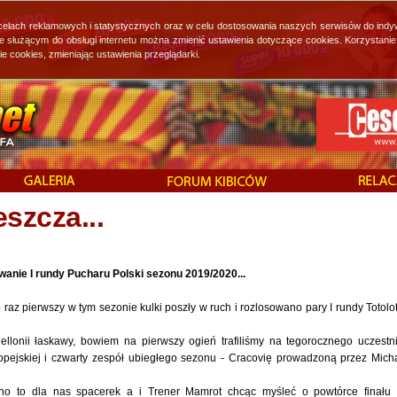
 celach reklamowych i statystycznych oraz w celu dostosowania naszych serwisów do indy
ie służącym do obsługi internetu można zmienić ustawienia dotyczące cookies. Korzystan
cookies, zmieniając ustawienia przeglądarki.
szcza...
owanie I rundy Pucharu Polski sezonu 2019/2020...
raz pierwszy w tym sezonie kulki poszły w ruch i rozlosowano pary I rundy Totolo
iellonii łaskawy, bowiem na pierwszy ogień trafiliśmy na tegorocznego uczestn
uropejskiej i czwarty zespół ubiegłego sezonu - Cracovię prowadzoną przez Mich
o to dla nas spacerek a i Trener Mamrot chcąc myśleć o powtórce finału