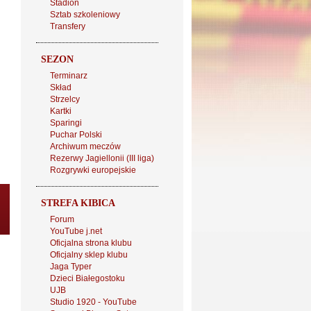
Stadion
Sztab szkoleniowy
Transfery
SEZON
Terminarz
Skład
Strzelcy
Kartki
Sparingi
Puchar Polski
Archiwum meczów
Rezerwy Jagiellonii (III liga)
Rozgrywki europejskie
STREFA KIBICA
Forum
YouTube j.net
Oficjalna strona klubu
Oficjalny sklep klubu
Jaga Typer
Dzieci Białegostoku
UJB
Studio 1920 - YouTube