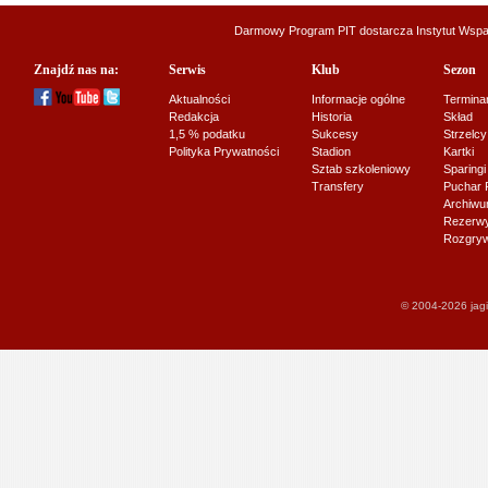
Darmowy Program PIT dostarcza
Instytut Wsp
Znajdź nas na:
Serwis
Klub
Sezon
Aktualności
Informacje ogólne
Termina
Redakcja
Historia
Skład
1,5 % podatku
Sukcesy
Strzelcy
Polityka Prywatności
Stadion
Kartki
Sztab szkoleniowy
Sparingi
Transfery
Puchar 
Archiw
Rezerwy J
Rozgryw
© 2004-2026 jagi