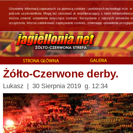
Używamy informacji zapisanych za pomocą cookies i podobnych technologii m.in. w
potrzeb użytkowników. Mogą też stosować je współpracujący z nami reklamodawcy, 
można zmienić ustawienia dotyczące cookies. Korzystanie z naszych serwisów i
urządzenia. Można zablokować zapisywanie cookies, zmieniając ustawienia przegląda
Żółto-Czerwone derby.
Lukasz | 30 Sierpnia 2019 g. 12:34