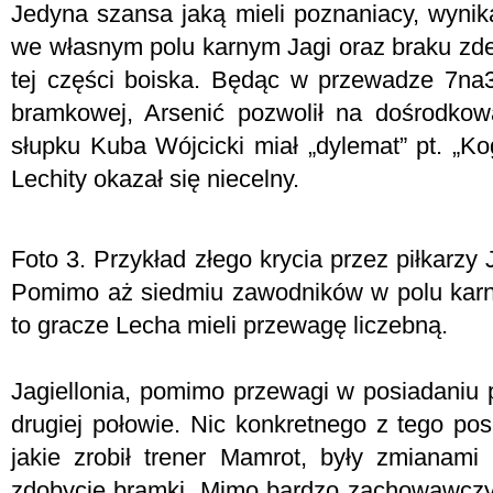
Jedyna szansa jaką mieli poznaniacy, wynik
we własnym polu karnym Jagi oraz braku zd
tej części boiska. Będąc w przewadze 7na3 
bramkowej, Arsenić pozwolił na dośrodkow
słupku Kuba Wójcicki miał „dylemat” pt. „Ko
Lechity okazał się niecelny.
Foto 3. Przykład złego krycia przez piłkarzy 
Pomimo aż siedmiu zawodników w polu karnym
to gracze Lecha mieli przewagę liczebną.
Jagiellonia, pomimo przewagi w posiadaniu pi
drugiej połowie. Nic konkretnego z tego pos
jakie zrobił trener Mamrot, były zmianam
zdobycie bramki. Mimo bardzo zachowawczyc