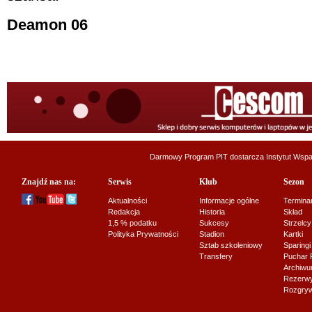
Deamon 06
Darmowy Program PIT dostarcza
Instytut Wsp
Znajdź nas na:
Serwis
Klub
Sezon
Aktualności
Informacje ogólne
Termina
Redakcja
Historia
Skład
1,5 % podatku
Sukcesy
Strzelcy
Polityka Prywatności
Stadion
Kartki
Sztab szkoleniowy
Sparingi
Transfery
Puchar 
Archiw
Rezerwy J
Rozgryw