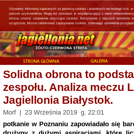
Używamy informacji zapisanych za pomocą cookies i podobnych technologii m.in. w
potrzeb użytkowników. Mogą też stosować je współpracujący z nami reklamodawcy, 
można zmienić ustawienia dotyczące cookies. Korzystanie z naszych serwisów i
urządzenia. Można zablokować zapisywanie cookies, zmieniając ustawienia przegląda
Solidna obrona to podst
zespołu. Analiza meczu 
Jagiellonia Białystok.
Morf | 23 Września 2019 g. 22:01
potkanie w Poznaniu zapowiadało się bar
drużyny z dużymi aspiracjami, które lic