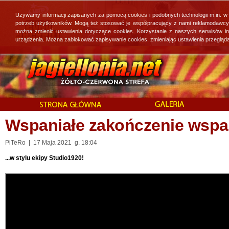
Używamy informacji zapisanych za pomocą cookies i podobnych technologii m.in. w
potrzeb użytkowników. Mogą też stosować je współpracujący z nami reklamodawcy, 
można zmienić ustawienia dotyczące cookies. Korzystanie z naszych serwisów i
urządzenia. Można zablokować zapisywanie cookies, zmieniając ustawienia przegląda
Wspaniałe zakończenie wspa
PiTeRo | 17 Maja 2021 g. 18:04
...w stylu ekipy Studio1920!