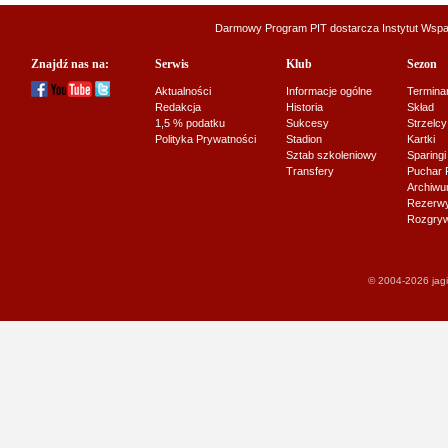
Darmowy Program PIT dostarcza
Instytut Wsp
Znajdź nas na:
Serwis
Klub
Sezon
Aktualności
Informacje ogólne
Termina
Redakcja
Historia
Skład
1,5 % podatku
Sukcesy
Strzelcy
Polityka Prywatności
Stadion
Kartki
Sztab szkoleniowy
Sparingi
Transfery
Puchar 
Archiw
Rezerwy J
Rozgryw
© 2004-2026 jagi