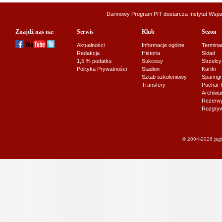
Darmowy Program PIT dostarcza
Instytut Wsp
Znajdź nas na:
Serwis
Klub
Sezon
Aktualności
Informacje ogólne
Termina
Redakcja
Historia
Skład
1,5 % podatku
Sukcesy
Strzelcy
Polityka Prywatności
Stadion
Kartki
Sztab szkoleniowy
Sparingi
Transfery
Puchar 
Archiw
Rezerwy J
Rozgryw
© 2004-2026 jagi