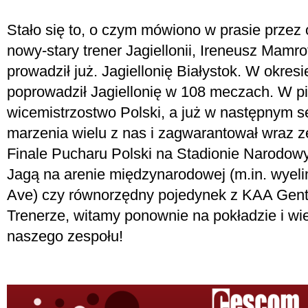
Stało się to, o czym mówiono w prasie przez o
nowy-stary trener Jagiellonii, Ireneusz Mamro
prowadził już. Jagiellonię Białystok. W okre
poprowadził Jagiellonię w 108 meczach. W p
wicemistrzostwo Polski, a już w następnym se
marzenia wielu z nas i zagwarantował wraz 
Finale Pucharu Polski na Stadionie Narodow
Jagą na arenie międzynarodowej (m.in. wyeli
Ave) czy równorzędny pojedynek z KAA Gen
Trenerze, witamy ponownie na pokładzie i w
naszego zespołu!