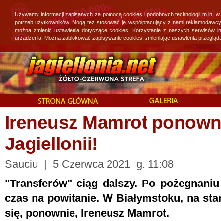
Używamy informacji zapisanych za pomocą cookies i podobnych technologii m.in. w
potrzeb użytkowników. Mogą też stosować je współpracujący z nami reklamodawcy, 
można zmienić ustawienia dotyczące cookies. Korzystanie z naszych serwisów i
urządzenia. Można zablokować zapisywanie cookies, zmieniając ustawienia przegląda
Ireneusz Mamrot ponown
Jagiellonii!
Sauciu | 5 Czerwca 2021 g. 11:08
"Transferów" ciąg dalszy. Po pożegnaniu
czas na powitanie. W Białymstoku, na st
się, ponownie, Ireneusz Mamrot.