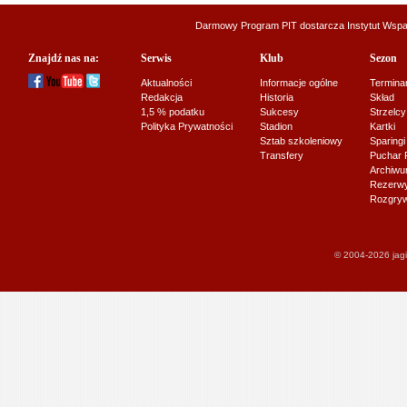
Darmowy Program PIT dostarcza
Instytut Wsp
Znajdź nas na:
Serwis
Klub
Sezon
Aktualności
Informacje ogólne
Termina
Redakcja
Historia
Skład
1,5 % podatku
Sukcesy
Strzelcy
Polityka Prywatności
Stadion
Kartki
Sztab szkoleniowy
Sparingi
Transfery
Puchar 
Archiw
Rezerwy J
Rozgryw
© 2004-2026 jagi