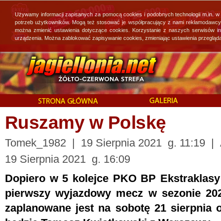
Używamy informacji zapisanych za pomocą cookies i podobnych technologii m.in. w
potrzeb użytkowników. Mogą też stosować je współpracujący z nami reklamodawcy, 
można zmienić ustawienia dotyczące cookies. Korzystanie z naszych serwisów i
urządzenia. Można zablokować zapisywanie cookies, zmieniając ustawienia przegląda
Ruszamy w Polskę
Tomek_1982 | 19 Sierpnia 2021 g. 11:19 | A
19 Sierpnia 2021 g. 16:09
Dopiero w 5 kolejce PKO BP Ekstraklasy 
pierwszy wyjazdowy mecz w sezonie 202
zaplanowane jest na sobotę 21 sierpnia 