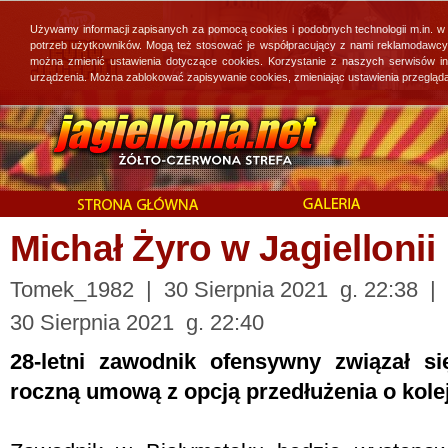
Używamy informacji zapisanych za pomocą cookies i podobnych technologii m.in. w
potrzeb użytkowników. Mogą też stosować je współpracujący z nami reklamodawcy, 
można zmienić ustawienia dotyczące cookies. Korzystanie z naszych serwisów i
urządzenia. Można zablokować zapisywanie cookies, zmieniając ustawienia przegląda
Michał Żyro w Jagiellonii
Tomek_1982 | 30 Sierpnia 2021 g. 22:38 | A
30 Sierpnia 2021 g. 22:40
28-letni zawodnik ofensywny związał s
roczną umową z opcją przedłużenia o kolej