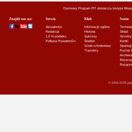
Darmowy Program PIT dostarcza
Instytut Wsp
Znajdź nas na:
Serwis
Klub
Sezon
Aktualności
Informacje ogólne
Termina
Redakcja
Historia
Skład
1,5 % podatku
Sukcesy
Strzelcy
Polityka Prywatności
Stadion
Kartki
Sztab szkoleniowy
Sparingi
Transfery
Puchar 
Archiw
Rezerwy J
Rozgryw
© 2004-2026 jagi