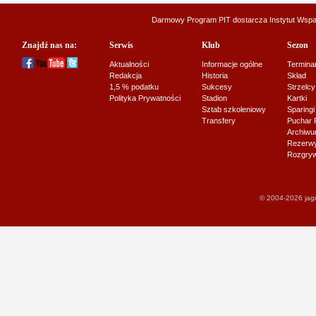
Darmowy Program PIT dostarcza
Instytut Wsp
Znajdź nas na:
Serwis
Klub
Sezon
Aktualności
Informacje ogólne
Termina
Redakcja
Historia
Skład
1,5 % podatku
Sukcesy
Strzelcy
Polityka Prywatności
Stadion
Kartki
Sztab szkoleniowy
Sparingi
Transfery
Puchar 
Archiw
Rezerwy J
Rozgryw
© 2004-2026 jagi