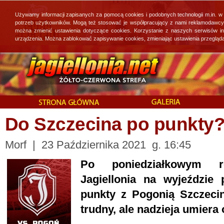
Używamy informacji zapisanych za pomocą cookies i podobnych technologii m.in. w
potrzeb użytkowników. Mogą też stosować je współpracujący z nami reklamodawcy, 
można zmienić ustawienia dotyczące cookies. Korzystanie z naszych serwisów i
urządzenia. Można zablokować zapisywanie cookies, zmieniając ustawienia przegląda
Do Szczecina po punkty
Morf | 23 Października 2021 g. 16:45
Po poniedziałkowym 
Jagiellonia na wyjeździe
punkty z Pogonią Szczeci
trudny, ale nadzieja umiera 