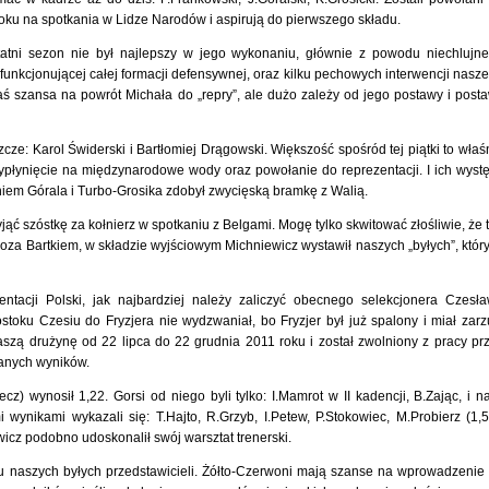
roku na spotkania w Lidze Narodów i aspirują do pierwszego składu.
tatni sezon nie był najlepszy w jego wykonaniu, głównie z powodu niechlujn
unkcjonującej całej formacji defensywnej, oraz kilku pechowych interwencji nasz
aś szansa na powrót Michała do „repry”, ale dużo zależy od jego postawy i post
zcze: Karol Świderski i Bartłomiej Drągowski. Większość spośród tej piątki to właś
 wypłynięcie na międzynarodowe wody oraz powołanie do reprezentacji. I ich wyst
iem Górala i Turbo-Grosika zdobył zwycięską bramkę z Walią.
jąć szóstkę za kołnierz w spotkaniu z Belgami. Mogę tylko skwitować złośliwie, że 
oza Bartkiem, w składzie wyjściowym Michniewicz wystawił naszych „byłych”, któr
ntacji Polski, jak najbardziej należy zaliczyć obecnego selekcjonera Czesł
toku Czesiu do Fryzjera nie wydzwaniał, bo Fryzjer był już spalony i miał zarz
szą drużynę od 22 lipca do 22 grudnia 2011 roku i został zwolniony z pracy pr
anych wyników.
) wynosił 1,22. Gorsi od niego byli tylko: I.Mamrot w II kadencji, B.Zając, i n
 wynikami wykazali się: T.Hajto, R.Grzyb, I.Petew, P.Stokowiec, M.Probierz (1,5
ewicz podobno udoskonalił swój warsztat trenerski.
iu naszych byłych przedstawicieli. Żółto-Czerwoni mają szanse na wprowadzenie