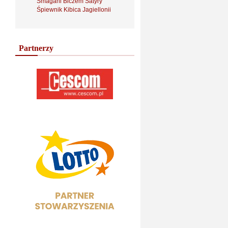
Smagani Biczem Satyry
Śpiewnik Kibica Jagiellonii
Partnerzy