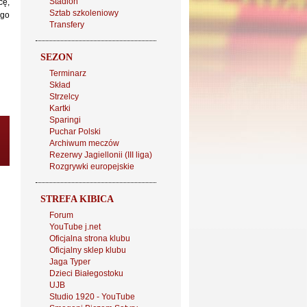
Stadion
cę,
Sztab szkoleniowy
ego
Transfery
SEZON
Terminarz
Skład
Strzelcy
Kartki
Sparingi
Puchar Polski
Archiwum meczów
Rezerwy Jagiellonii (III liga)
Rozgrywki europejskie
STREFA KIBICA
Forum
YouTube j.net
Oficjalna strona klubu
Oficjalny sklep klubu
Jaga Typer
Dzieci Białegostoku
UJB
Studio 1920 - YouTube