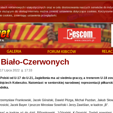
 celach reklamowych i statystycznych oraz w celu dostosowania naszych serwisów do indy
ie służącym do obsługi internetu można zmienić ustawienia dotyczące cookies. Korzystan
cookies, zmieniając ustawienia przeglądarki.
 Biało-Czerwonych
 17 Lipca 2022 g. 17:33
olski od U-17 do U-21, Jagiellonia ma aż siedmiu graczy, a trenerem U-18 zos
Wojciech Kobeszko. Natomiast w seniorskiej narodowej reprezentacji piłkarski
dnika.
Przemysław Frankowski, Jacek Góralski, Dawid Plizga, Michał Pazdan, Jakub Słow
icki, Jacek Bayer. I jeszcze Mirosław Sowiński i Jerzy Zawiślan, w kadrze „B”.
mać w kadrze aż do dziś: P.Frankowski, J.Góralski, K.Grosicki. Zostali powołani