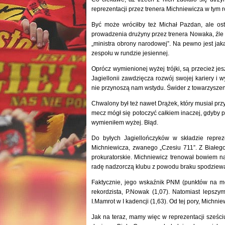
reprezentacji przez trenera Michniewicza w tym 
Być może wróciłby też Michał Pazdan, ale os
prowadzenia drużyny przez trenera Nowaka, źle f
„ministra obrony narodowej”. Na pewno jest jak
zespołu w rundzie jesiennej.
Oprócz wymienionej wyżej trójki, są przecież jes
Jagiellonii zawdzięcza rozwój swojej kariery i
nie przynoszą nam wstydu. Świder z towarzyszen
Chwalony był też nawet Drążek, który musiał przy
mecz mógł się potoczyć całkiem inaczej, gdyby p
wymieniłem wyżej. Błąd.
Do byłych Jagiellończyków w składzie repreze
Michniewicza, zwanego „Czesiu 711”. Z Białegos
prokuratorskie. Michniewicz trenował bowiem na
radę nadzorczą klubu z powodu braku spodziew
Faktycznie, jego wskaźnik PNM (punktów na mecz
rekordzista, P.Nowak (1,07). Natomiast lepszymi
I.Mamrot w I kadencji (1,63). Od tej pory, Michni
Jak na teraz, mamy więc w reprezentacji sześc