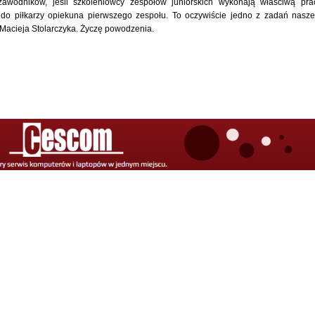
awodników, jeśli szkoleniowcy zespołów juniorskich wykonają właściwą pra
o piłkarzy opiekuna pierwszego zespołu. To oczywiście jedno z zadań nasz
, Macieja Stolarczyka. Życzę powodzenia.