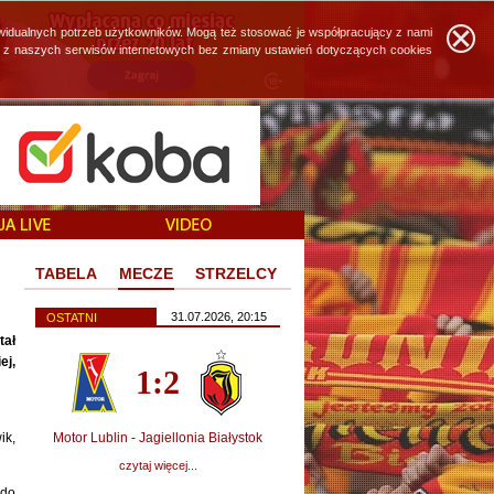
widualnych potrzeb użytkowników. Mogą też stosować je współpracujący z nami
ie z naszych serwisów internetowych bez zmiany ustawień dotyczących cookies
TABELA
MECZE
STRZELCY
31.07.2026, 20:15
OSTATNI
tał
ej,
1:2
ik,
Motor Lublin - Jagiellonia Białystok
czytaj więcej...
 do