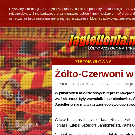
Używamy informacji zapisanych za pomocą cookies i podobnych technologii m.in. w
reklamodawcy, firmy badawcze oraz dostawcy aplikacji multimedialnych. W program
oznacza, że będą one zapisane w pamięci urządzenia. Można zablokować zapisywanie 
Żółto-Czerwoni w
Dreptak | 7 Lipca 2022 g. 20:32 | Aktualizacja:
W piłkarskich młodzieżowych reprezentacjach P
właśnie nasz były zawodnik i szkoleniowiec, 
Jagiellonia nie ma teraz żadnego swojego zawo
W latach ubiegłych, byli to: Taras Romanczuk, 
Tomasz Kupisz, Grzegorz Sandomierski, Kamil Gros
Co ciekawe, aż trzech z nich zdołało się utrzy