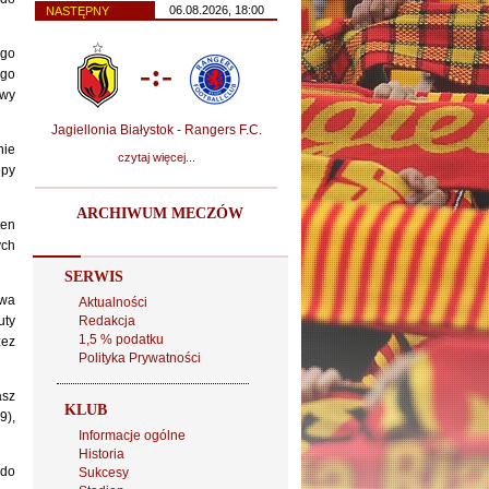
06.08.2026, 18:00
NASTĘPNY
ego
-:-
ego
awy
Jagiellonia Białystok - Rangers F.C.
nie
czytaj więcej...
ępy
ARCHIWUM MECZÓW
ten
ych
SERWIS
awa
Aktualności
uty
Redakcja
1,5 % podatku
zez
Polityka Prywatności
asz
KLUB
9),
Informacje ogólne
Historia
 do
Sukcesy