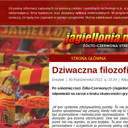
Używamy informacji zapisanych za pomocą cookies i podobnych technologii m.in. w
reklamodawcy, firmy badawcze oraz dostawcy aplikacji multimedialnych. W program
oznacza, że będą one zapisane w pamięci urządzenia. Można zablokować zapisywanie 
Dziwaczna filozof
Dreptak | 30 Października 2022 g. 15:34 | Aktua
Po sobotniej rzezi Żółto-Czerwonych (Jagiellon
odpowiedzi na zarzut o braku skuteczności gry
„
W tym systemie zdobywaliśmy punkty. To nie je
trudno spodziewać się zmiany, kiedy robi się t
być przemyślane i metodycznie wprowadzane. Ta
domyśle: gra trzema obrońcami). One nie zawsze
jeżeli nie ma wyniku, to jest krytyka. To jest 
personaliami i oczywiście ja ponoszę pełną od