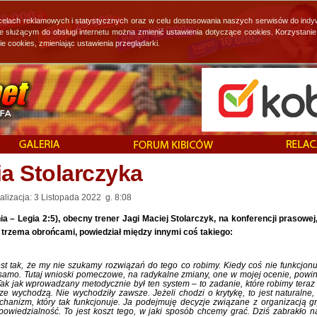
 celach reklamowych i statystycznych oraz w celu dostosowania naszych serwisów do indy
ie służącym do obsługi internetu można zmienić ustawienia dotyczące cookies. Korzystan
cookies, zmieniając ustawienia przeglądarki.
ia Stolarczyka
lizacja: 3 Listopada 2022 g. 8:08
ia – Legia 2:5), obecny trener Jagi Maciej Stolarczyk, na konferencji prasowej
 trzema obrońcami, powiedział między innymi coś takiego:
st tak, że my nie szukamy rozwiązań do tego co robimy. Kiedy coś nie funkcjonu
o samo. Tutaj wnioski pomeczowe, na radykalne zmiany, one w mojej ocenie, powi
k jak wprowadzany metodycznie był ten system – to zadanie, które robimy teraz
 wychodzą. Nie wychodziły zawsze. Jeżeli chodzi o krytykę, to jest naturalne,
mechanizm, który tak funkcjonuje. Ja podejmuję decyzje związane z organizacją gr
powiedzialność. To jest koszt tego, w jaki sposób chcemy grać. Dziś zabrakło 