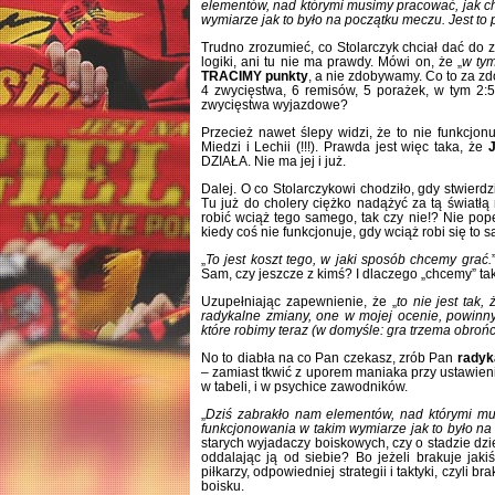
elementów, nad którymi musimy pracować, jak cho
wymiarze jak to było na początku meczu. Jest to
Trudno zrozumieć, co Stolarczyk chciał dać do 
logiki, ani tu nie ma prawdy. Mówi on, że „
w ty
TRACIMY punkty
, a nie zdobywamy. Co to za 
4 zwycięstwa, 6 remisów, 5 porażek, w tym 2:5!
zwycięstwa wyjazdowe?
Przecież nawet ślepy widzi, że to nie funkcjon
Miedzi i Lechii (!!!). Prawda jest więc taka, że
DZIAŁA. Nie ma jej i już.
Dalej. O co Stolarczykowi chodziło, gdy stwierdził
Tu już do cholery ciężko nadążyć za tą światłą 
robić wciąż tego samego, tak czy nie!? Nie pop
kiedy coś nie funkcjonuje, gdy wciąż robi się t
„
To jest koszt tego, w jaki sposób chcemy grać.
Sam, czy jeszcze z kimś? I dlaczego „chcemy” t
Uzupełniając zapewnienie, że „
to nie jest tak
radykalne zmiany, one w mojej ocenie, powin
które robimy teraz (w domyśle: gra trzema obro
No to diabła na co Pan czekasz, zrób Pan
radyk
– zamiast tkwić z uporem maniaka przy ustawieni
w tabeli, i w psychice zawodników.
„
Dziś zabrakło nam elementów, nad którymi musi
funkcjonowania w takim wymiarze jak to było n
starych wyjadaczy boiskowych, czy o stadzie dzi
oddalając ją od siebie? Bo jeżeli brakuje ja
piłkarzy, odpowiedniej strategii i taktyki, czyli 
boisku.