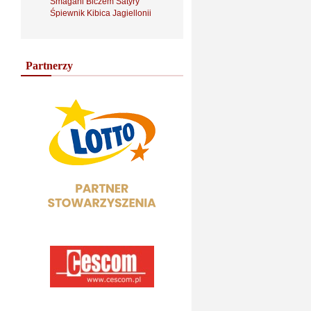
Smagani Biczem Satyry
Śpiewnik Kibica Jagiellonii
Partnerzy