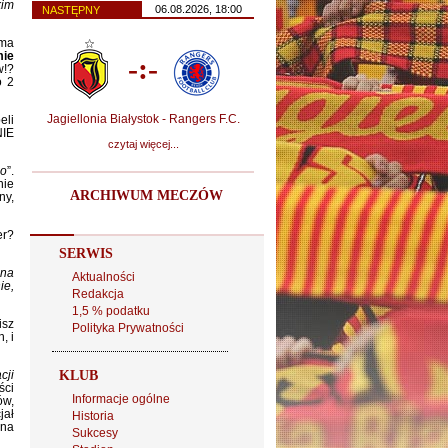
kim
06.08.2026, 18:00
NASTĘPNY
 ma
mie
-:-
w!?
o 2
Jagiellonia Białystok - Rangers F.C.
eli
NIE
czytaj więcej...
mo
”.
nie
ARCHIWUM MECZÓW
ny,
er?
SERWIS
 na
Aktualności
ie,
Redakcja
1,5 % podatku
isz
Polityka Prywatności
, i
cji
KLUB
ści
Informacje ogólne
ów,
jał
Historia
 na
Sukcesy