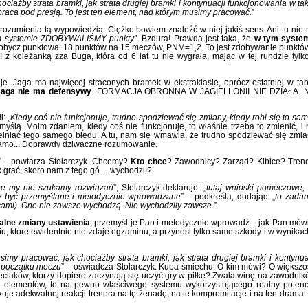
ciażby strata bramki, jak strata drugiej bramki i kontynuacji funkcjonowania w ta
 praca pod presją. To jest ten element, nad którym musimy pracować.
”
zrozumienia tą wypowiedzią. Ciężko bowiem znaleźć w niej jakiś sens. Ani tu nie
m systemie ZDOBYWALIŚMY punkty”
. Bzdura! Prawda jest taka, że
w tym syste
zdobycz punktowa: 18 punktów na 15 meczów, PNM=1,2. To jest zdobywanie punktó
 z koleżanką zza Buga, która od 6 lat tu nie wygrała, mając w tej rundzie tylk
uje. Jaga ma najwięcej straconych bramek w ekstraklasie, oprócz ostatniej w tab
Jaga nie ma defensywy
. FORMACJA OBRONNA W JAGIELLONII NIE DZIAŁA. 
: „
Kiedy coś nie funkcjonuje, trudno spodziewać się zmiany, kiedy robi się to sa
myślą. Moim zdaniem, kiedy coś nie funkcjonuje, to właśnie trzeba to zmienić, i 
ełniać tego samego błędu. A tu, nam się wmawia, że trudno spodziewać się zmia
o samo... Doprawdy dziwaczne rozumowanie.
” – powtarza Stolarczyk. Chcemy?
Kto chce
? Zawodnicy? Zarząd? Kibice? Tren
ak grać, skoro nam z tego gó… wychodzi!?
, że my nie szukamy rozwiązań
”, Stolarczyk deklaruje: „
tutaj wnioski pomeczowe,
ny być przemyślane i metodycznie wprowadzane
” – podkreśla, dodając: „
to zadan
ńcami). One nie zawsze wychodzą. Nie wychodziły zawsze.
”.
alne zmiany ustawienia
, przemyśl je Pan i metodycznie wprowadź – jak Pan mów
u, które ewidentnie nie zdaje egzaminu, a przynosi tylko same szkody i w wynikach
my pracować, jak chociażby strata bramki, jak strata drugiej bramki i kontynua
a początku meczu
” – oświadcza Stolarczyk. Kupa śmiechu. O kim mówi? O większo
eciaków, którzy dopiero zaczynają się uczyć gry w piłkę? Zwala winę na zawodnik
kiś elementów, to na pewno właściwego systemu wykorzystującego realny potenc
brakuje adekwatnej reakcji trenera na tę żenadę, na te kompromitacje i na ten dramat