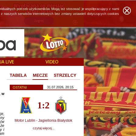
widualnych potrzeb użytkowników. Mogą też stosować je współpracujący z nami
ie z naszych serwisów internetowych bez zmiany ustawień dotyczących cookies
TABELA
MECZE
STRZELCY
31.07.2026, 20:15
OSTATNI
, w
1:2
je,
nny
Motor Lublin - Jagiellonia Białystok
 (w
 że
czytaj więcej...
y i
nam