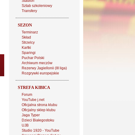
Stadion
Sztab szkoleniowy
Transfery
SEZON
Terminarz
Skład
Strzelcy
Kartki
Sparingi
Puchar Polski
Archiwum meczów
Rezerwy Jagiellonii (III liga)
Rozgrywki europejskie
STREFA KIBICA
Forum
YouTube j.net
Oficjalna strona klubu
Oficjalny sklep klubu
Jaga Typer
Dzieci Białegostoku
UJB
Studio 1920 - YouTube