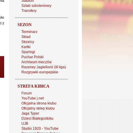
nia
Stadion
Sztab szkoleniowy
Transfery
oło
i z
SEZON
Terminarz
Skład
Strzelcy
Kartki
Sparingi
Puchar Polski
Archiwum meczów
Rezerwy Jagiellonii (III liga)
Rozgrywki europejskie
STREFA KIBICA
Forum
YouTube j.net
Oficjalna strona klubu
Oficjalny sklep klubu
Jaga Typer
Dzieci Białegostoku
UJB
Studio 1920 - YouTube