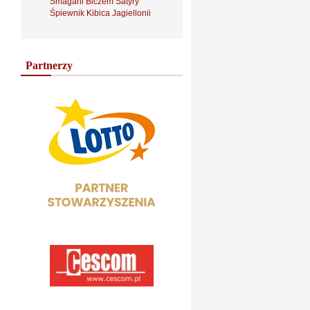
Smagani Biczem Satyry
Śpiewnik Kibica Jagiellonii
Partnerzy