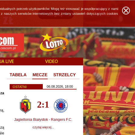
widualnych potrzeb użytkowników. Mogą też stosować je współpracujący z nami
ie z naszych serwisów internetowych bez zmiany ustawień dotyczących cookies
TABELA
MECZE
STRZELCY
06.08.2026, 18:00
OSTATNI
 za
2:1
ną,
Jagiellonia Białystok - Rangers F.C.
szą
czytaj więcej...
Nie