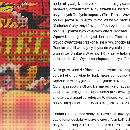
będę ukrywał, iż mecze kontrolne rozgrywan
napawały optymizmem. Niby zmienił się system g
przydatnych Drużynie kopaczy (Tiru, Runje, Wrze
boisku pozostał. Miejmy mimo wszystko nadzi
"Stolariusa" aby zmylić czujność naszych przeciw
po 4:0) w pierwszych kolejkach Piasta, Widzew i P
Wprawdzie to już nie jest ten sam Piast co
przygotowawczym przekonał się o tym choćby Mis
Bramkę strzelił wracający chyba do wysokiej fo
wygrali ze Śląskiem Wrocław 1:0. Piast w trakc
Heidenheim 0:1. Wyniki sparingowe naszych "orł
Na kogo w składzie Piasta trzeba zwrócić szc
Jorge Felix, lub Alberto Toril. Także pomocnic
Kądzior, to wiemy już kto potencjalnie może nam
Qbroną zespołu z Gliwic kieruje od wielu lat J
Całą tą wesołą gromadką dowodzi nie cieszący 
zmotywował zespł po odejściu Waldiego Fornalika
na XVI miejscu w tabeli, czyli 3 miejsca i 2 pkt za
Pomimo to nie będziemy w Gliwicach fawory
Jagiellonia dostała w przysłowiowy "cymbał" 2
przy Słonecznej 2:0 po golach Imaza i debitanck