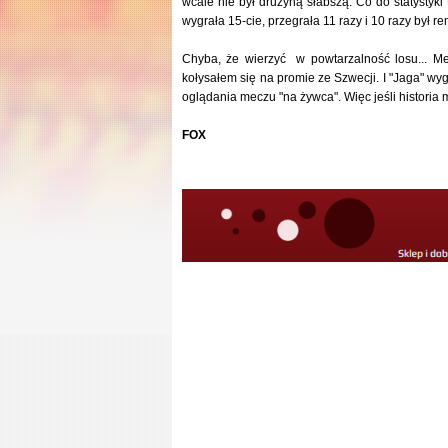
wcale nie był drużyną słabszą. Co do statystyk
wygrała 15-cie, przegrała 11 razy i 10 razy był r
Chyba, że wierzyć w powtarzalność losu... M
kołysałem się na promie ze Szwecji. I "Jaga" wy
oglądania meczu "na żywca". Więc jeśli historia 
FOX