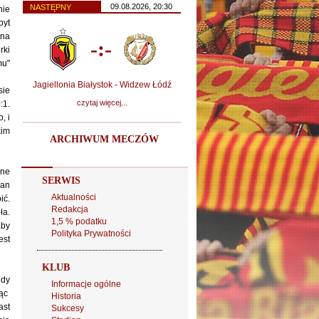
09.08.2026, 20:30
NASTĘPNY
nie
byt
 na
-:-
rki
mu"
Jagiellonia Białystok - Widzew Łódź
sie
czytaj więcej...
:1.
, i
kim
ARCHIWUM MECZÓW
wne
SERWIS
ian
Aktualności
ić.
Redakcja
ła.
1,5 % podatku
aby
Polityka Prywatności
est
KLUB
gdy
Informacje ogólne
jąc
Historia
ast
Sukcesy