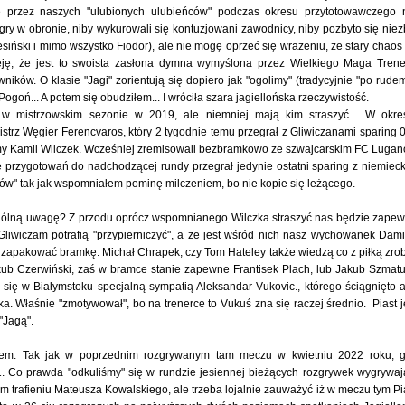
e przez naszych "ulubionych ulubieńców" podczas okresu przytotowawczego 
ry w obronie, niby wykurowali się kontuzjowani zawodnicy, niby pozbyto się niez
siński i mimo wszystko Fiodor), ale nie mogę oprzeć się wrażeniu, że stary chaos
eję, że jest to swoista zasłona dymna wymyślona przez Wielkiego Maga Trene
ników. O klasie "Jagi" zorientują się dopiero jak "ogolimy" (tradycyjnie "po rude
ogoń... A potem się obudziłem... I wróciła szara jagiellońska rzeczywistość.
 w mistrzowskim sezonie w 2019, ale niemniej mają kim straszyć. W okre
trz Węgier Ferencvaros, który 2 tygodnie temu przegrał z Gliwiczanami sparing 0
rmy Kamil Wilczek. Wcześniej zremisowali bezbramkowo ze szwajcarskim FC Lugano
ie przygotowań do nadchodzącej rundy przegrał jedynie ostatni sparing z niemiec
ów" tak jak wspomniałem pominę milczeniem, bo nie kopie się leżącego.
zególną uwagę? Z przodu oprócz wspomnianego Wilczka straszyć nas będzie zape
y Gliwiczam potrafią "przypierniczyć", a że jest wśród nich nasz wychowanek Dam
 zapakować bramkę. Michał Chrapek, czy Tom Hateley także wiedzą co z piłką zrob
akub Czerwiński, zaś w bramce stanie zapewne Frantisek Plach, lub Jakub Szmatu
się w Białymstoku specjalną sympatią Aleksandar Vukovic., którego ściągnięto 
. Właśnie "zmotywował", bo na trenerce to Vukuś zna się raczej średnio. Piast j
 "Jagą".
tem. Tak jak w poprzednim rozgrywanym tam meczu w kwietniu 2022 roku, 
:1. Co prawda "odkuliśmy" się w rundzie jesiennej bieżących rozgrywek wygrywa
im trafieniu Mateusza Kowalskiego, ale trzeba lojalnie zauważyć iż w meczu tym Pi