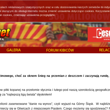
 celach reklamowych i statystycznych oraz w celu dostosowania naszych serwisów do indy
ie służącym do obsługi internetu można zmienić ustawienia dotyczące cookies. Korzystan
cookies, zmieniając ustawienia przeglądarki.
!
 zimowego, choć za oknem śnieg na przemian z deszczem i zaczynają rundę,
piłki kopanej na przełomie stycznia i lutego pod naszą szerokością geograficz
 za "najlepszą ligą świata" stęskniłem!
ellonii zaserwowane "danie na wynos", czyli wyjazd na Górny Śląsk. W najbliż
 zmierzy się w Gliwicach z miejscowym Piastem. Czego możemy się spodziewać? 