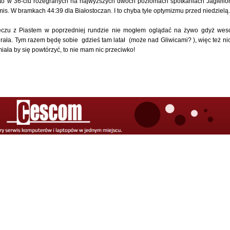
i to w 36-ciu rozegranych na najwyższych dwóch poziomach spotkaniach Jagiello
emis. W bramkach 44:39 dla Białostoczan. I to chyba tyle optymizmu przed niedzielą.
eczu z Piastem w poprzedniej rundzie nie mogłem oglądać na żywo gdyż wes
grała. Tym razem będę sobie gdzieś tam latał (może nad Gliwicami? ), więc też nic
miała by się powtórzyć, to nie mam nic przeciwko!