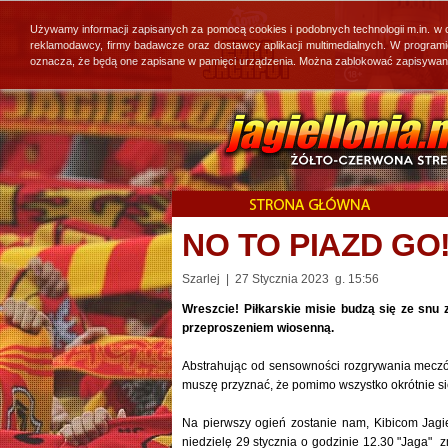
Używamy informacji zapisanych za pomocą cookies i podobnych technologii m.in. w
reklamodawcy, firmy badawcze oraz dostawcy aplikacji multimedialnych. W program
oznacza, że będą one zapisane w pamięci urządzenia. Można zablokować zapisywanie 
NO TO PIAZD GO
Szarlej | 27 Stycznia 2023 g. 15:56
Wreszcie! Piłkarskie misie budzą się ze snu
przeproszeniem wiosenną.
Abstrahując od sensowności rozgrywania meczów 
muszę przyznać, że pomimo wszystko okrótnie się
Na pierwszy ogień zostanie nam, Kibicom Jagi
niedzielę 29 stycznia o godzinie 12.30 "Jaga"