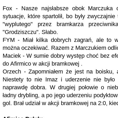
Fox - Nasze najsłabsze obok Marczuka 
sytuacje, które spartolił, bo były zwyczajnie 
"wyplutego" przez bramkarza przeciwni
"Grodziszczu". Słabo.
FYM -
Miał kilka dobrych zagrań, ale to 
można oczekiwać. Razem z Marczukiem odli
Maciek - W sumie dobry występ choć bez e
do Afirmico w akcji bramkowej .
Orzech - Zapomniałem że jest na boisku, a
Niestety to nie Imaz i uderzenie nie było
naprawdę dobra. W drugiej połowie o niebo 
ładny drybling, a po jego uderzeniu podyktow
gol. Brał udział w akcji bramkowej na 2:0, kie