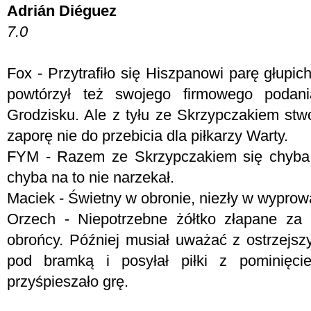
Adrián Diéguez
7.0
Fox - Przytrafiło się Hiszpanowi parę głupich
powtórzył też swojego firmowego podani
Grodzisku. Ale z tyłu ze Skrzypczakiem stw
zaporę nie do przebicia dla piłkarzy Warty.
FYM - Razem ze Skrzypczakiem się chyba s
chyba na to nie narzekał.
Maciek - Świetny w obronie, niezły w wyprow
Orzech - Niepotrzebne żółtko złapane za 
obrońcy. Później musiał uważać z ostrzejsz
pod bramką i posyłał piłki z pominięci
przyśpieszało grę.