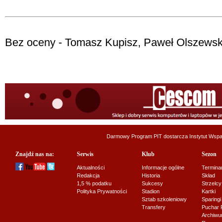
Bez oceny - Tomasz Kupisz, Paweł Olszewsk
Darmowy Program PIT dostarcza
Instytut Wsp
Znajdź nas na:
Serwis
Klub
Sezon
Aktualności
Informacje ogólne
Termina
Redakcja
Historia
Skład
1,5 % podatku
Sukcesy
Strzelcy
Polityka Prywatności
Stadion
Kartki
Sztab szkoleniowy
Sparingi
Transfery
Puchar 
Archiw