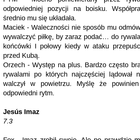
odpowiedniej pozycji na boisku. Współp
średnio mu się układała.
Maciek - Waleczności nie sposób mu odmówić.
wywalczyć piłkę, by zaraz podać… do rywala
końcówki I połowy kiedy w ataku przepuści
przed Kubą.
Orzech - Występ na plus. Bardzo często brał
rywalami po których najczęściej lądował
walczył w powietrzu. Myślę że powinien
odpowiedni rytm.
Jesús Imaz
7.3
Fox - Imaz zrobił swoje. Ale po prawdzie m