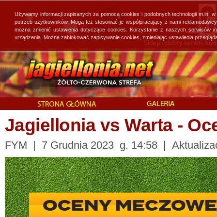
Używamy informacji zapisanych za pomocą cookies i podobnych technologii m.in. w
potrzeb użytkowników. Mogą też stosować je współpracujący z nami reklamodawcy, 
można zmienić ustawienia dotyczące cookies. Korzystanie z naszych serwisów i
urządzenia. Można zablokować zapisywanie cookies, zmieniając ustawienia przegląda
Jagiellonia vs Warta - 
FYM | 7 Grudnia 2023 g. 14:58 | Aktualizac