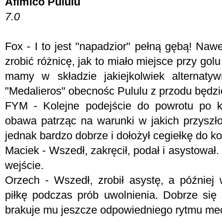
Afimico Pululu
7.0
Fox - I to jest "napadzior" pełną gębą! Nawet
zrobić różnicę, jak to miało miejsce przy gol
mamy w składzie jakiejkolwiek alternat
"Medalieros" obecnośc Pululu z przodu będzi
FYM -
Kolejne podejście do powrotu po k
obawa patrząc na warunki w jakich przyszło
jednak bardzo dobrze i dołożył cegiełkę do 
Maciek - Wszedł, zakręcił, podał i asystował
wejście.
Orzech - Wszedł, zrobił asystę, a później
piłkę podczas prób uwolnienia. Dobrze się 
brakuje mu jeszcze odpowiedniego rytmu m