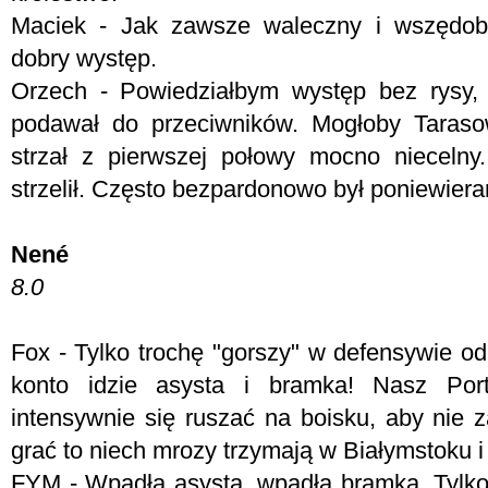
Maciek - Jak zawsze waleczny i wszędoby
dobry występ.
Orzech - Powiedziałbym występ bez rysy,
podawał do przeciwników. Mogłoby Taraso
strzał z pierwszej połowy mocno niecelny
strzelił. Często bezpardonowo był poniewiera
Nené
8.0
Fox - Tylko trochę "gorszy" w defensywie od
konto idzie asysta i bramka! Nasz Por
intensywnie się ruszać na boisku, aby nie 
grać to niech mrozy trzymają w Białymstoku i
FYM - Wpadła asysta, wpadła bramka. Tylko