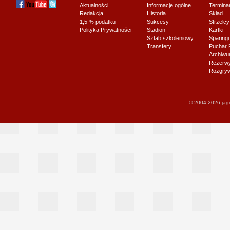
Aktualności
Informacje ogólne
Termina
Redakcja
Historia
Skład
1,5 % podatku
Sukcesy
Strzelcy
Polityka Prywatności
Stadion
Kartki
Sztab szkoleniowy
Sparingi
Transfery
Puchar 
Archiw
Rezerwy J
Rozgryw
© 2004-2026 jagi