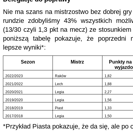
Nie ma szans na mistrzostwo bez dobrej gry
rundzie zdobyliśmy 43% wszystkich możl
(13/30 czyli 1,3 pkt na mecz) ze stosunkie
poniższą tabelę pokazuje, że poprzedni m
lepsze wyniki*:
Sezon
Mistrz
Punkty na
wyjazd
2022/2023
Raków
1,82
2021/2022
Lech
1,88
2020/2021
Legia
2,27
2019/2020
Legia
1,56
2018/2019
Piast
1,33
2017/2018
Legia
1,50
*Przykład Piasta pokazuje, że da się, ale po 