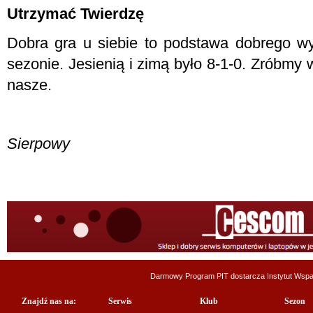
Utrzymać Twierdzę
Dobra gra u siebie to podstawa dobrego 
sezonie. Jesienią i zimą było 8-1-0. Zróbmy 
nasze.
Sierpowy
Darmowy Program PIT dostarcza
Instytut Wsp
Znajdź nas na:
Serwis
Klub
Sezon