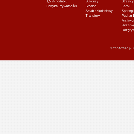
1,5 % podatku
Sukcesy
Strzelcy
Polityka Prywatności
Stadion
Kartki
Sztab szkoleniowy
Sparingi
Transfery
Puchar 
Archiw
Rezerwy J
Rozgryw
© 2004-2026 jagi