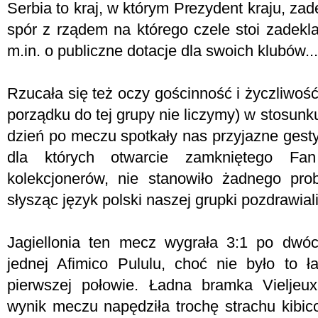
Serbia to kraj, w którym Prezydent kraju, za
spór z rządem na którego czele stoi zadekl
m.in. o publiczne dotacje dla swoich klubów...
Rzucała się też oczy gościnność i życzliwoś
porządku do tej grupy nie liczymy) w stosunku
dzień po meczu spotkały nas przyjazne gest
dla których otwarcie zamkniętego F
kolekcjonerów, nie stanowiło żadnego pro
słysząc język polski naszej grupki pozdrawiali
Jagiellonia ten mecz wygrała 3:1 po dwó
jednej Afimico Pululu, choć nie było to 
pierwszej połowie. Ładna bramka Vieljeu
wynik meczu napędziła trochę strachu kibic