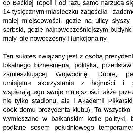
do Baćkiej Topoli i od razu samo narzuca s
14-tysięcznym miasteczku zagościła i zadom
małej miejscowości, gdzie na ulicy słyszy 
serbski, gdzie najnowocześniejszym budynk
mały, ale nowoczesny i funkcjonalny.
Ten sukces związany jest z osobą prezyden
lokalnego biznesmena, polityka, przedstawi
zamieszkującej Wojwodinę. Dobre, per
umiejętne skorzystanie z hojności i p
wspierającego swoje mniejszości także prz
nie tylko stadionu, ale i Akademii Piłkars
obok domu prezydenta klubu). To wszystko je
wymieszane w bałkańskim kotle polityki, 
podlane sosem południowego temperame