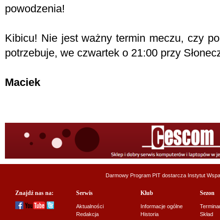
powodzenia!
Kibicu! Nie jest ważny termin meczu, czy p
potrzebuje, we czwartek o 21:00 przy Słonecz
Maciek
Darmowy Program PIT dostarcza
Instytut Wsp
Znajdź nas na:
Serwis
Klub
Sezon
Aktualności
Informacje ogólne
Termina
Redakcja
Historia
Skład