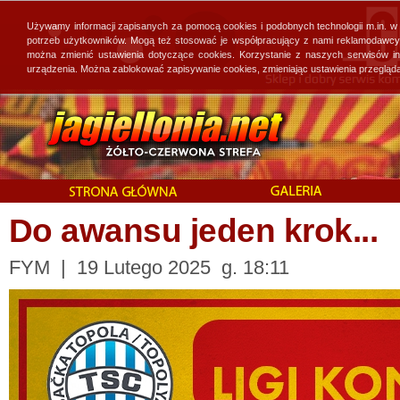
Używamy informacji zapisanych za pomocą cookies i podobnych technologii m.in. w
potrzeb użytkowników. Mogą też stosować je współpracujący z nami reklamodawcy, 
można zmienić ustawienia dotyczące cookies. Korzystanie z naszych serwisów i
urządzenia. Można zablokować zapisywanie cookies, zmieniając ustawienia przegląda
Do awansu jeden krok...
FYM | 19 Lutego 2025 g. 18:11