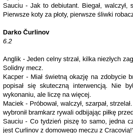
Sauciu - Jak to debiutant. Biegał, walczył, s
Pierwsze koty za płoty, pierwsze śliwki robac
Darko Čurlinov
6.2
Anglik - Jeden celny strzał, kilka niezłych z
Solidny mecz.
Kacper - Miał świetną okazję na zdobycie 
popisał się skuteczną interwencją. Nie b
wykonaniu, ale liczę na więcej.
Maciek - Próbował, walczył, szarpał, strzelał
wybronił bramkarz rywali odbijając piłkę przed
Sauciu - Co tydzień piszę to samo, jedna cz
jest Curlinov z domowego meczu z Cracovią!