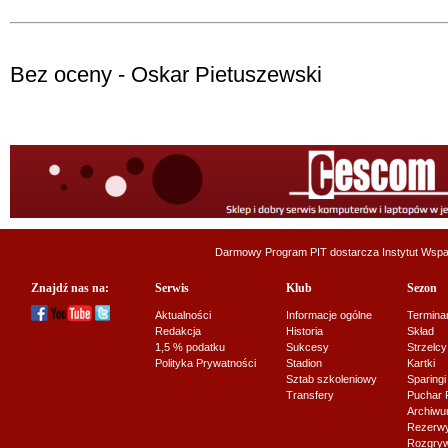
Bez oceny - Oskar Pietuszewski
Darmowy Program PIT dostarcza
Instytut Wsp
Znajdź nas na:
Serwis
Klub
Sezon
Aktualności
Informacje ogólne
Termina
Redakcja
Historia
Skład
1,5 % podatku
Sukcesy
Strzelcy
Polityka Prywatności
Stadion
Kartki
Sztab szkoleniowy
Sparingi
Transfery
Puchar 
Archiw
Rezerwy J
Rozgryw