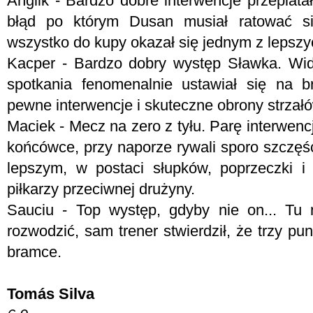
Anglik - Bardzo dobre interwencje przeplata
błąd po którym Dusan musiał ratować si
wszystko do kupy okazał się jednym z lepszy
Kacper - Bardzo dobry występ Sławka. Wida
spotkania fenomenalnie ustawiał się na b
pewne interwencje i skuteczne obrony strzał
Maciek - Mecz na zero z tyłu. Parę interwen
końcówce, przy naporze rywali sporo szczęśc
lepszym, w postaci słupków, poprzeczki i
piłkarzy przeciwnej drużyny.
Sauciu - Top występ, gdyby nie on... Tu
rozwodzić, sam trener stwierdził, że trzy pun
bramce.
Tomás Silva