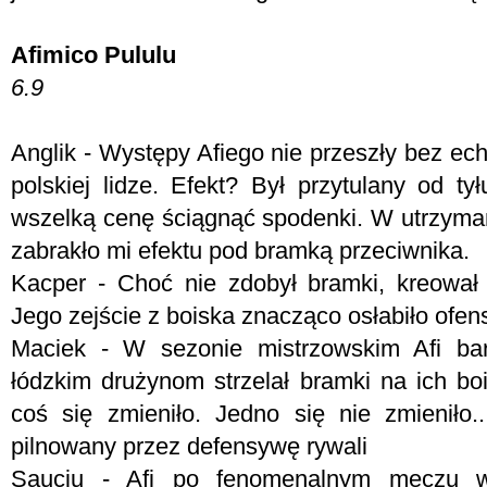
Afimico Pululu
6.9
Anglik - Występy Afiego nie przeszły bez ec
polskiej lidze. Efekt? Był przytulany od ty
wszelką cenę ściągnąć spodenki. W utrzymani
zabrakło mi efektu pod bramką przeciwnika.
Kacper - Choć nie zdobył bramki, kreował
Jego zejście z boiska znacząco osłabiło ofe
Maciek - W sezonie mistrzowskim Afi bar
łódzkim drużynom strzelał bramki na ich b
coś się zmieniło. Jedno się nie zmieniło.
pilnowany przez defensywę rywali
Sauciu - Afi po fenomenalnym meczu w