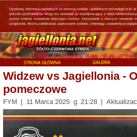
Używamy informacji zapisanych za pomocą cookies i podobnych technologii m.in. w
potrzeb użytkowników. Mogą też stosować je współpracujący z nami reklamodawcy, 
można zmienić ustawienia dotyczące cookies. Korzystanie z naszych serwisów i
urządzenia. Można zablokować zapisywanie cookies, zmieniając ustawienia przegląda
Widzew vs Jagiellonia - 
pomeczowe
FYM | 11 Marca 2025 g. 21:28 | Aktualizac