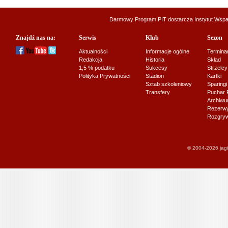
Darmowy Program PIT dostarcza
Instytut Wsp
Znajdź nas na:
Serwis
Klub
Sezon
Aktualności
Informacje ogólne
Termina
Redakcja
Historia
Skład
1,5 % podatku
Sukcesy
Strzelcy
Polityka Prywatności
Stadion
Kartki
Sztab szkoleniowy
Sparingi
Transfery
Puchar 
Archiw
Rezerwy J
Rozgryw
© 2004-2026 jagi