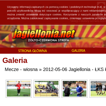
Używamy informacji zapisanych za pomocą cookies i podobnych technologii m.in. w
potrzeb użytkowników. Mogą też stosować je współpracujący z nami reklamodawcy, 
można zmienić ustawienia dotyczące cookies. Korzystanie z naszych serwisów i
urządzenia. Można zablokować zapisywanie cookies, zmieniając ustawienia przegląda
Galeria
Mecze - wiosna » 2012-05-06 Jagiellonia - ŁKS Ł