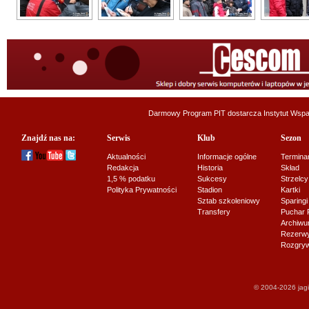
Darmowy Program PIT dostarcza
Instytut Wsp
Znajdź nas na:
Serwis
Klub
Sezon
Aktualności
Informacje ogólne
Termina
Redakcja
Historia
Skład
1,5 % podatku
Sukcesy
Strzelcy
Polityka Prywatności
Stadion
Kartki
Sztab szkoleniowy
Sparingi
Transfery
Puchar 
Archiw
Rezerwy J
Rozgryw
© 2004-2026 jagi