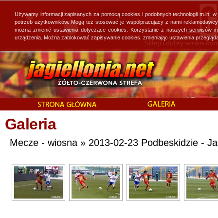
Używamy informacji zapisanych za pomocą cookies i podobnych technologii m.in. w
potrzeb użytkowników. Mogą też stosować je współpracujący z nami reklamodawcy, 
można zmienić ustawienia dotyczące cookies. Korzystanie z naszych serwisów i
urządzenia. Można zablokować zapisywanie cookies, zmieniając ustawienia przegląda
Galeria
Mecze - wiosna » 2013-02-23 Podbeskidzie - Jagi