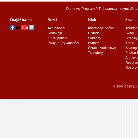
Darmowy Program PIT dostarcza
Instytut Wsp
Znajdź nas na:
Serwis
Klub
Sezon
Aktualności
Informacje ogólne
Termina
Redakcja
Historia
Skład
1,5 % podatku
Sukcesy
Strzelcy
Polityka Prywatności
Stadion
Kartki
Sztab szkoleniowy
Sparingi
Transfery
Puchar 
Archiw
Rezerwy J
Rozgryw
© 2004-2026 jagi