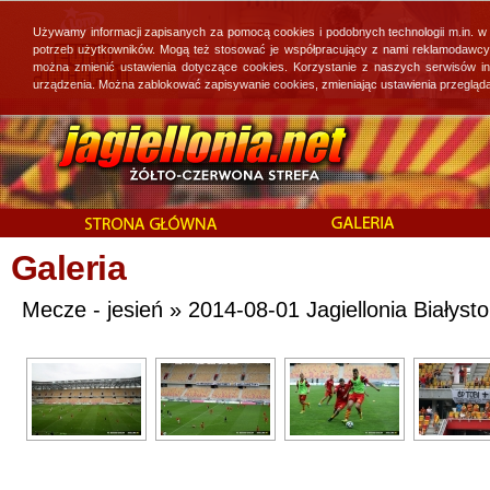
Używamy informacji zapisanych za pomocą cookies i podobnych technologii m.in. w
potrzeb użytkowników. Mogą też stosować je współpracujący z nami reklamodawcy, 
można zmienić ustawienia dotyczące cookies. Korzystanie z naszych serwisów i
urządzenia. Można zablokować zapisywanie cookies, zmieniając ustawienia przegląda
Galeria
Mecze - jesień » 2014-08-01 Jagiellonia Białysto