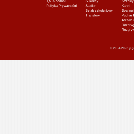
1,5 % podatku
Sukcesy
Strzelcy
Polityka Prywatności
Stadion
Kartki
Sztab szkoleniowy
Sparingi
Transfery
Puchar 
Archiw
Rezerwy J
Rozgryw
© 2004-2026 jagi