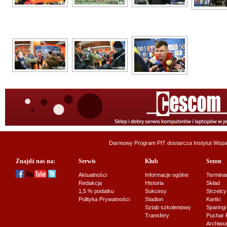
Darmowy Program PIT dostarcza
Instytut Wsp
Znajdź nas na:
Serwis
Klub
Sezon
Aktualności
Informacje ogólne
Termina
Redakcja
Historia
Skład
1,5 % podatku
Sukcesy
Strzelcy
Polityka Prywatności
Stadion
Kartki
Sztab szkoleniowy
Sparingi
Transfery
Puchar 
Archiw