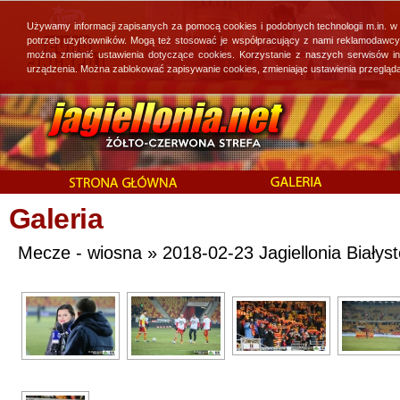
Używamy informacji zapisanych za pomocą cookies i podobnych technologii m.in. w
potrzeb użytkowników. Mogą też stosować je współpracujący z nami reklamodawcy, 
można zmienić ustawienia dotyczące cookies. Korzystanie z naszych serwisów i
urządzenia. Można zablokować zapisywanie cookies, zmieniając ustawienia przegląda
Galeria
Mecze - wiosna » 2018-02-23 Jagiellonia Białyst