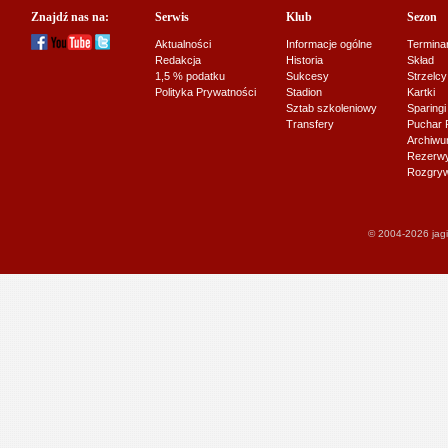
Znajdź nas na:
Serwis
Klub
Sezon
Aktualności
Informacje ogólne
Termina
Redakcja
Historia
Skład
1,5 % podatku
Sukcesy
Strzelcy
Polityka Prywatności
Stadion
Kartki
Sztab szkoleniowy
Sparingi
Transfery
Puchar 
Archiw
Rezerwy J
Rozgryw
© 2004-2026 jagi