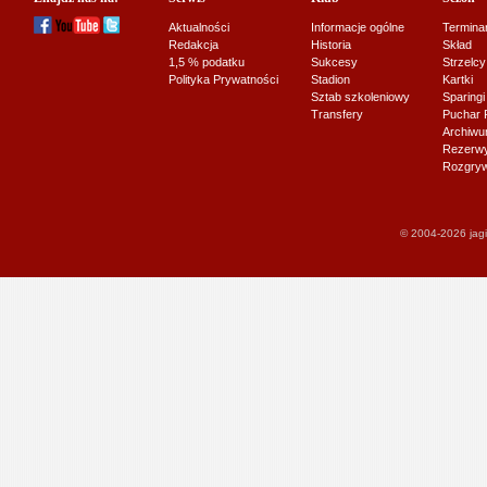
Aktualności
Informacje ogólne
Termina
Redakcja
Historia
Skład
1,5 % podatku
Sukcesy
Strzelcy
Polityka Prywatności
Stadion
Kartki
Sztab szkoleniowy
Sparingi
Transfery
Puchar 
Archiw
Rezerwy J
Rozgryw
© 2004-2026 jagi