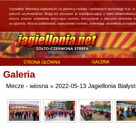
Używamy informacji zapisanych za pomocą cookies i podobnych technologii m.in. w
potrzeb użytkowników. Mogą też stosować je współpracujący z nami reklamodawcy, 
można zmienić ustawienia dotyczące cookies. Korzystanie z naszych serwisów i
urządzenia. Można zablokować zapisywanie cookies, zmieniając ustawienia przegląda
Galeria
Mecze - wiosna » 2022-05-13 Jagiellonia Białys