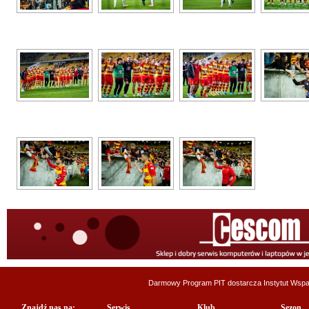
Darmowy Program PIT dostarcza
Instytut Wsp
Znajdź nas na:
Serwis
Klub
Sezon