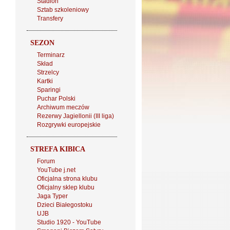
Stadion
Sztab szkoleniowy
Transfery
SEZON
Terminarz
Skład
Strzelcy
Kartki
Sparingi
Puchar Polski
Archiwum meczów
Rezerwy Jagiellonii (III liga)
Rozgrywki europejskie
STREFA KIBICA
Forum
YouTube j.net
Oficjalna strona klubu
Oficjalny sklep klubu
Jaga Typer
Dzieci Białegostoku
UJB
Studio 1920 - YouTube