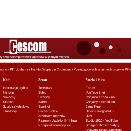
ogram PIT dostarcza
Instytut Wsparcia Organizacji Pozarządowych
w ramach projektu
PITa
Klub
Sezon
Strefa kibica
Informacje ogólne
Terminarz
Forum
Historia
Skład
YouTube j.net
Sukcesy
Strzelcy
Oficjalna strona klubu
Stadion
Kartki
Oficjalny sklep klubu
Sztab szkoleniowy
Sparingi
Jaga Typer
Transfery
Puchar Polski
Dzieci Białegostoku
Archiwum meczów
UJB
Rezerwy Jagiellonii (III liga)
Studio 1920 - YouTube
Rozgrywki europejskie
Smagani Biczem Satyry
Śpiewnik Kibica Jagiellonii