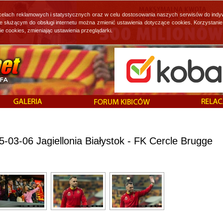
 celach reklamowych i statystycznych oraz w celu dostosowania naszych serwisów do indy
ie służącym do obsługi internetu można zmienić ustawienia dotyczące cookies. Korzystan
cookies, zmieniając ustawienia przeglądarki.
-03-06 Jagiellonia Białystok - FK Cercle Brugge