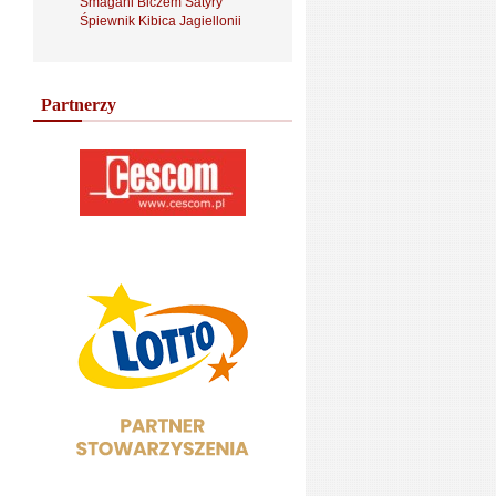
Smagani Biczem Satyry
Śpiewnik Kibica Jagiellonii
Partnerzy