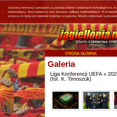
Używamy informacji zapisanych za pomocą cookies i podobnych technologii m.in. w
reklamodawcy, firmy badawcze oraz dostawcy aplikacji multimedialnych. W program
oznacza, że będą one zapisane w pamięci urządzenia. Można zablokować zapisywanie 
Galeria
Liga Konferencji UEFA » 2025
(fot. K. Timoszuk)