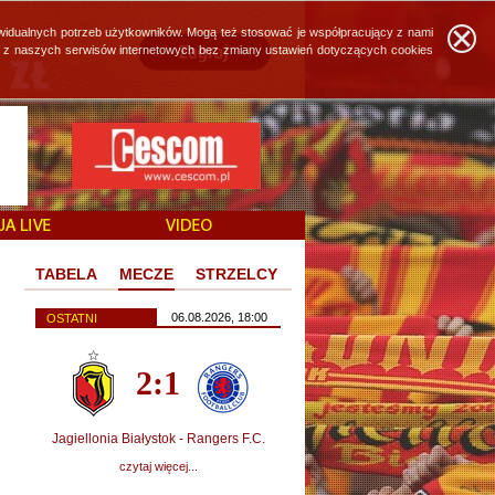
widualnych potrzeb użytkowników. Mogą też stosować je współpracujący z nami
ie z naszych serwisów internetowych bez zmiany ustawień dotyczących cookies
TABELA
MECZE
STRZELCY
06.08.2026, 18:00
OSTATNI
2:1
Jagiellonia Białystok - Rangers F.C.
czytaj więcej...