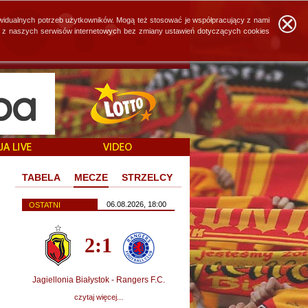
widualnych potrzeb użytkowników. Mogą też stosować je współpracujący z nami
ie z naszych serwisów internetowych bez zmiany ustawień dotyczących cookies
TABELA
MECZE
STRZELCY
06.08.2026, 18:00
OSTATNI
2:1
Jagiellonia Białystok - Rangers F.C.
czytaj więcej...