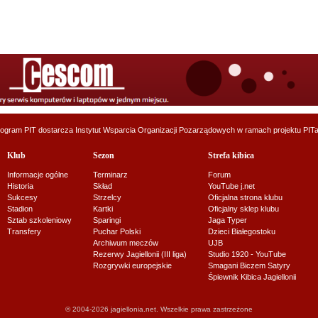
ogram PIT dostarcza
Instytut Wsparcia Organizacji Pozarządowych
w ramach projektu
PITa
Klub
Sezon
Strefa kibica
Informacje ogólne
Terminarz
Forum
Historia
Skład
YouTube j.net
Sukcesy
Strzelcy
Oficjalna strona klubu
Stadion
Kartki
Oficjalny sklep klubu
Sztab szkoleniowy
Sparingi
Jaga Typer
Transfery
Puchar Polski
Dzieci Białegostoku
Archiwum meczów
UJB
Rezerwy Jagiellonii (III liga)
Studio 1920 - YouTube
Rozgrywki europejskie
Smagani Biczem Satyry
Śpiewnik Kibica Jagiellonii
© 2004-2026 jagiellonia.net. Wszelkie prawa zastrzeżone