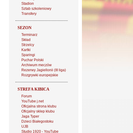
Stadion
Sztab szkoleniowy
Transfery
SEZON
Terminarz
Skład
Strzelcy
Kartki
Sparingi
Puchar Polski
Archiwum meczów
Rezerwy Jagiellonii (III liga)
Rozgrywki europejskie
STREFA KIBICA
Forum
YouTube j.net
Oficjalna strona klubu
Oficjalny sklep klubu
Jaga Typer
Dzieci Białegostoku
UJB
Studio 1920 - YouTube