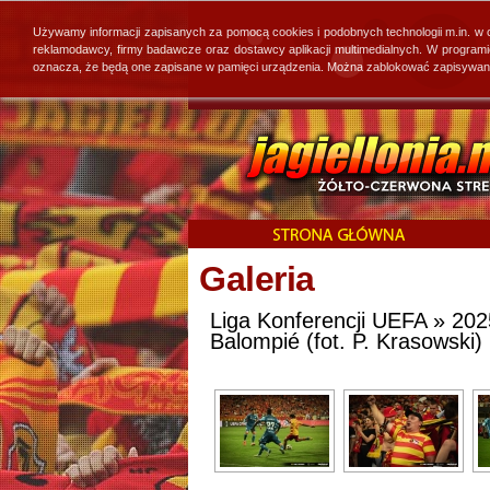
Używamy informacji zapisanych za pomocą cookies i podobnych technologii m.in. w
reklamodawcy, firmy badawcze oraz dostawcy aplikacji multimedialnych. W program
oznacza, że będą one zapisane w pamięci urządzenia. Można zablokować zapisywanie 
Galeria
Liga Konferencji UEFA » 2025
Balompié (fot. P. Krasowski)