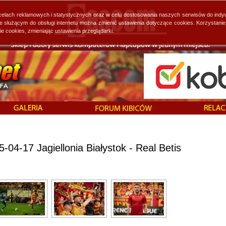
 celach reklamowych i statystycznych oraz w celu dostosowania naszych serwisów do indy
ie służącym do obsługi internetu można zmienić ustawienia dotyczące cookies. Korzystan
cookies, zmieniając ustawienia przeglądarki.
-04-17 Jagiellonia Białystok - Real Betis